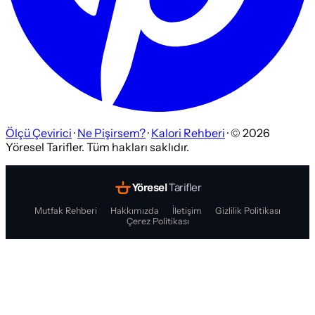
Ölçü Çevirici
·
Ne Pişirsem?
·
Kalori Rehberi
· ©
2026
Yöresel Tarifler. Tüm hakları saklıdır.
Yöresel
Tarifler
Mutfak Rehberi
Hakkımızda
İletişim
Gizlilik Politikası
Çerez Politikası