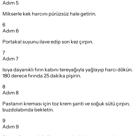
Adım
5
Mikserle kek harcını pürüzsüz hale getirin.
6
Adım
6
Portakal suyunu ilave edip son kez çırpın.
7
Adım
7
Isıya dayanıklı fırın kabını tereyağıyla yağlayıp harcı dökün.
180 derece fırında 25 dakika pişirin.
8
Adım
8
Pastanın kreması için toz krem şanti ve soğuk sütü çırpın,
buzdolabında bekletin.
9
Adım
9