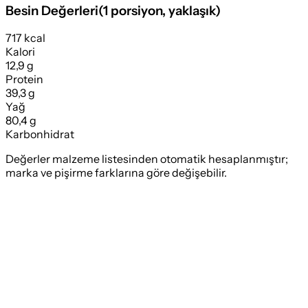
Besin Değerleri
(
1 porsiyon
, yaklaşık)
717 kcal
Kalori
12,9 g
Protein
39,3 g
Yağ
80,4 g
Karbonhidrat
Değerler malzeme listesinden otomatik hesaplanmıştır;
marka ve pişirme farklarına göre değişebilir.