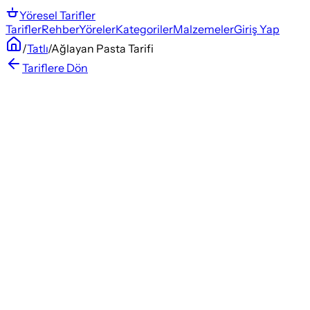
Yöresel
Tarifler
Tarifler
Rehber
Yöreler
Kategoriler
Malzemeler
Giriş Yap
/
Tatlı
/
Ağlayan Pasta Tarifi
Tariflere Dön