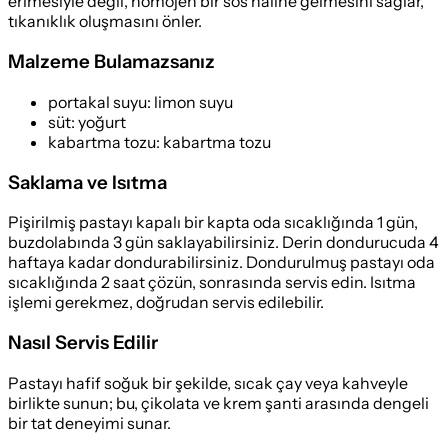
erimesiyle değil, homojen bir sos haline gelmesini sağlar,
tıkanıklık oluşmasını önler.
Malzeme Bulamazsanız
portakal suyu
:
limon suyu
süt
:
yoğurt
kabartma tozu
:
kabartma tozu
Saklama ve Isıtma
Pişirilmiş pastayı kapalı bir kapta oda sıcaklığında 1 gün,
buzdolabında 3 gün saklayabilirsiniz. Derin dondurucuda 4
haftaya kadar dondurabilirsiniz. Dondurulmuş pastayı oda
sıcaklığında 2 saat çözün, sonrasında servis edin. Isıtma
işlemi gerekmez, doğrudan servis edilebilir.
Nasıl Servis Edilir
Pastayı hafif soğuk bir şekilde, sıcak çay veya kahveyle
birlikte sunun; bu, çikolata ve krem şanti arasında dengeli
bir tat deneyimi sunar.