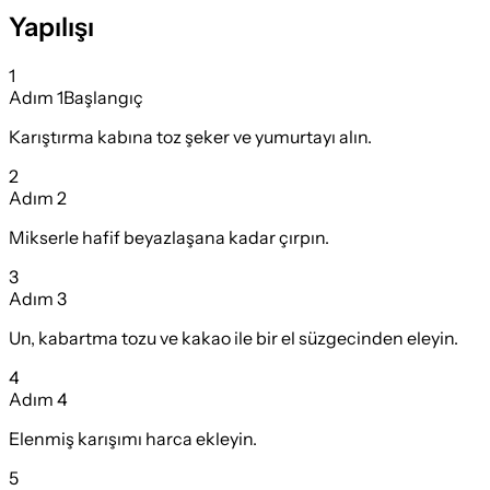
Yapılışı
1
Adım
1
Başlangıç
Karıştırma kabına toz şeker ve yumurtayı alın.
2
Adım
2
Mikserle hafif beyazlaşana kadar çırpın.
3
Adım
3
Un, kabartma tozu ve kakao ile bir el süzgecinden eleyin.
4
Adım
4
Elenmiş karışımı harca ekleyin.
5