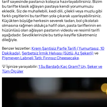
tarif sayesinde pastanızı kolayca hazırlayabilirsiniz. Bizim
bu tarifte klasik ağlayan pastaya kendi yorumumuzu
ekledik. Siz de muhallebili, kedi dili, çilekli veya muzlu gibi
farklı çeşitlerini bu tariften yola çıkarak uyarlayabilirsiniz.
Küçükten büyüğe herkesin severek tadan, bol çikolatalı
olmasına rağmen oldukça hafif olan, pasta tariflerinin en
hüzünlüsü olan ağlayan pastanın videolu ve resimli tarifi
aşağıdadır. Sevdiklerinizle bu tatlıyı keyifle tüketmeniz
dileğiyle.
Benzer lezzetler:
Krem Şantisiz Parfe Tarifi (Yumurtasız, 10
Dakikada)
,
Şerbetsiz İrmik Helvası (Sütlü, Az Şekerli)
ve
Pişmeyen Labneli Tatlı: Fırınsız Cheesecake
.
💡 İşinize yarayabilir:
1 Su Bardağı Kaç Gram? Un, Şeker ve
Tüm Ölçüler