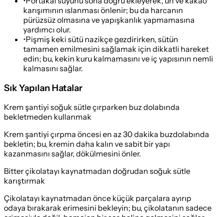
•
Portakal suyunu sona doğru ekleyerek, un ve kakao
karışımının ıslanması önlenir; bu da harcanın
pürüzsüz olmasına ve yapışkanlık yapmamasına
yardımcı olur.
•
Pişmiş keki sütü nazikçe gezdirirken, sütün
tamamen emilmesini sağlamak için dikkatli hareket
edin; bu, kekin kuru kalmamasını ve iç yapısının nemli
kalmasını sağlar.
Sık Yapılan Hatalar
Krem şantiyi soğuk sütle çırparken buz dolabında
bekletmeden kullanmak
Krem şantiyi çırpma öncesi en az 30 dakika buzdolabında
bekletin; bu, kremin daha kalın ve sabit bir yapı
kazanmasını sağlar, dökülmesini önler.
Bitter çikolatayı kaynatmadan doğrudan soğuk sütle
karıştırmak
Çikolatayı kaynatmadan önce küçük parçalara ayırıp
odaya bırakarak erimesini bekleyin; bu, çikolatanın sadece