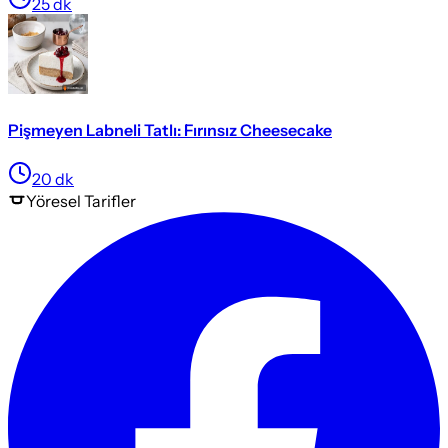
25
dk
Pişmeyen Labneli Tatlı: Fırınsız Cheesecake
20
dk
Yöresel
Tarifler