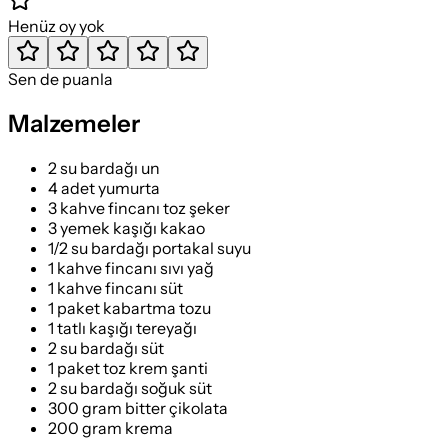
Henüz oy yok
Sen de puanla
Malzemeler
2 su bardağı un
4 adet yumurta
3 kahve fincanı toz şeker
3 yemek kaşığı kakao
1/2 su bardağı portakal suyu
1 kahve fincanı sıvı yağ
1 kahve fincanı süt
1 paket kabartma tozu
1 tatlı kaşığı tereyağı
2 su bardağı süt
1 paket toz krem şanti
2 su bardağı soğuk süt
300 gram bitter çikolata
200 gram krema