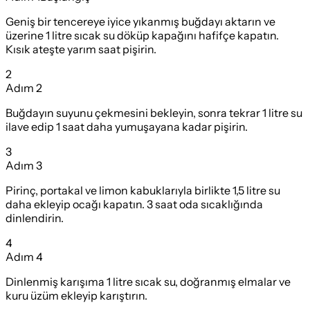
Geniş bir tencereye iyice yıkanmış buğdayı aktarın ve
üzerine 1 litre sıcak su döküp kapağını hafifçe kapatın.
Kısık ateşte yarım saat pişirin.
2
Adım
2
Buğdayın suyunu çekmesini bekleyin, sonra tekrar 1 litre su
ilave edip 1 saat daha yumuşayana kadar pişirin.
3
Adım
3
Pirinç, portakal ve limon kabuklarıyla birlikte 1,5 litre su
daha ekleyip ocağı kapatın. 3 saat oda sıcaklığında
dinlendirin.
4
Adım
4
Dinlenmiş karışıma 1 litre sıcak su, doğranmış elmalar ve
kuru üzüm ekleyip karıştırın.