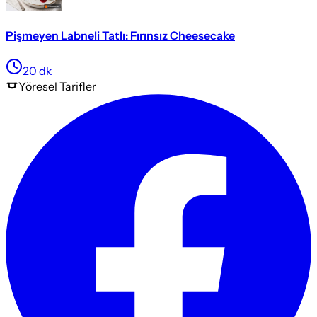
Pişmeyen Labneli Tatlı: Fırınsız Cheesecake
20
dk
Yöresel
Tarifler