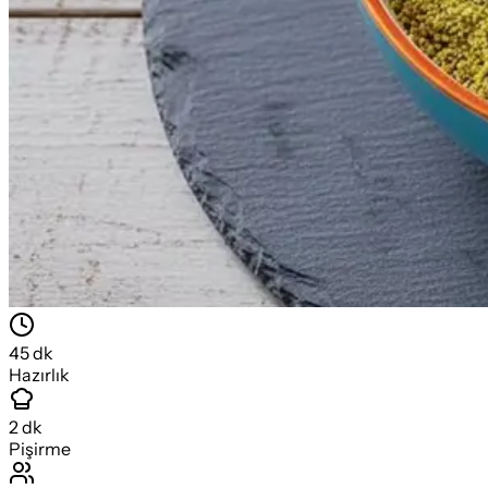
45
dk
Hazırlık
2
dk
Pişirme