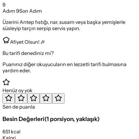
9
Adım
9
Son Adım
Üzerini Antep fıstığı, nar, susam veya başka yemişlerle
süsleyip tarçın serpip servis yapın.
Afiyet Olsun! 🎉
Bu tarifi denediniz mi?
Puanınız diğer okuyucuların en lezzetli tarifi bulmasına
yardım eder.
Henüz oy yok
Sen de puanla
Besin Değerleri
(
1 porsiyon
, yaklaşık)
651 kcal
Kalori