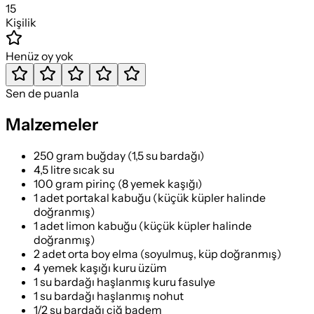
15
Kişilik
Henüz oy yok
Sen de puanla
Malzemeler
250 gram buğday (1,5 su bardağı)
4,5 litre sıcak su
100 gram pirinç (8 yemek kaşığı)
1 adet portakal kabuğu (küçük küpler halinde
doğranmış)
1 adet limon kabuğu (küçük küpler halinde
doğranmış)
2 adet orta boy elma (soyulmuş, küp doğranmış)
4 yemek kaşığı kuru üzüm
1 su bardağı haşlanmış kuru fasulye
1 su bardağı haşlanmış nohut
1/2 su bardağı çiğ badem