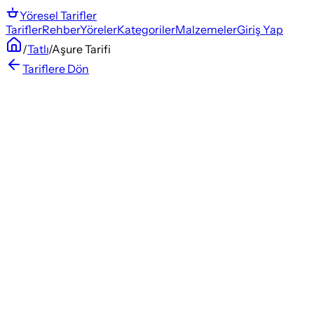
Yöresel
Tarifler
Tarifler
Rehber
Yöreler
Kategoriler
Malzemeler
Giriş Yap
/
Tatlı
/
Aşure Tarifi
Tariflere Dön