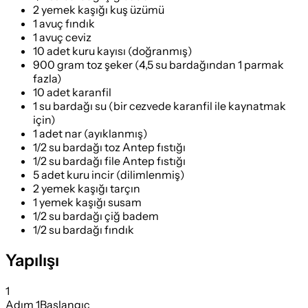
2 yemek kaşığı kuş üzümü
1 avuç fındık
1 avuç ceviz
10 adet kuru kayısı (doğranmış)
900 gram toz şeker (4,5 su bardağından 1 parmak
fazla)
10 adet karanfil
1 su bardağı su (bir cezvede karanfil ile kaynatmak
için)
1 adet nar (ayıklanmış)
1/2 su bardağı toz Antep fıstığı
1/2 su bardağı file Antep fıstığı
5 adet kuru incir (dilimlenmiş)
2 yemek kaşığı tarçın
1 yemek kaşığı susam
1/2 su bardağı çiğ badem
1/2 su bardağı fındık
Yapılışı
1
Adım
1
Başlangıç