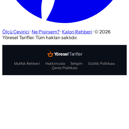
Ölçü Çevirici
·
Ne Pişirsem?
·
Kalori Rehberi
· ©
2026
Yöresel Tarifler. Tüm hakları saklıdır.
Yöresel
Tarifler
Mutfak Rehberi
Hakkımızda
İletişim
Gizlilik Politikası
Çerez Politikası