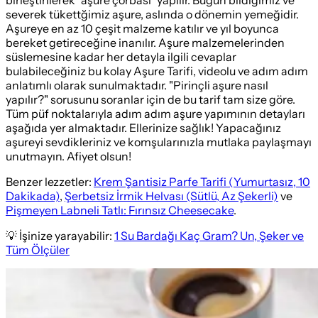
severek tükettğimiz aşure, aslında o dönemin yemeğidir.
Aşureye en az 10 çeşit malzeme katılır ve yıl boyunca
bereket getireceğine inanılır. Aşure malzemelerinden
süslemesine kadar her detayla ilgili cevaplar
bulabileceğiniz bu kolay Aşure Tarifi, videolu ve adım adım
anlatımlı olarak sunulmaktadır. "Pirinçli aşure nasıl
yapılır?" sorusunu soranlar için de bu tarif tam size göre.
Tüm püf noktalarıyla adım adım aşure yapımının detayları
aşağıda yer almaktadır. Ellerinize sağlık! Yapacağınız
aşureyi sevdikleriniz ve komşularınızla mutlaka paylaşmayı
unutmayın. Afiyet olsun!
Benzer lezzetler:
Krem Şantisiz Parfe Tarifi (Yumurtasız, 10
Dakikada)
,
Şerbetsiz İrmik Helvası (Sütlü, Az Şekerli)
ve
Pişmeyen Labneli Tatlı: Fırınsız Cheesecake
.
💡 İşinize yarayabilir:
1 Su Bardağı Kaç Gram? Un, Şeker ve
Tüm Ölçüler