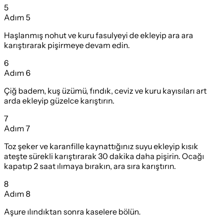
5
Adım
5
Haşlanmış nohut ve kuru fasulyeyi de ekleyip ara ara
karıştırarak pişirmeye devam edin.
6
Adım
6
Çiğ badem, kuş üzümü, fındık, ceviz ve kuru kayısıları art
arda ekleyip güzelce karıştırın.
7
Adım
7
Toz şeker ve karanfille kaynattığınız suyu ekleyip kısık
ateşte sürekli karıştırarak 30 dakika daha pişirin. Ocağı
kapatıp 2 saat ılımaya bırakın, ara sıra karıştırın.
8
Adım
8
Aşure ılındıktan sonra kaselere bölün.