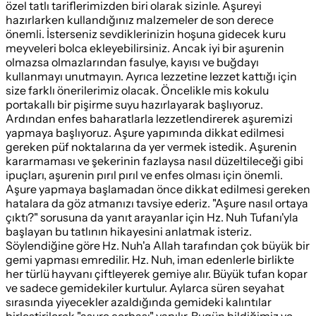
özel tatlı tariflerimizden biri olarak sizinle. Aşureyi
hazırlarken kullandığınız malzemeler de son derece
önemli. İsterseniz sevdiklerinizin hoşuna gidecek kuru
meyveleri bolca ekleyebilirsiniz. Ancak iyi bir aşurenin
olmazsa olmazlarından fasulye, kayısı ve buğdayı
kullanmayı unutmayın. Ayrıca lezzetine lezzet kattığı için
size farklı önerilerimiz olacak. Öncelikle mis kokulu
portakallı bir pişirme suyu hazırlayarak başlıyoruz.
Ardından enfes baharatlarla lezzetlendirerek aşuremizi
yapmaya başlıyoruz. Aşure yapımında dikkat edilmesi
gereken püf noktalarına da yer vermek istedik. Aşurenin
kararmaması ve şekerinin fazlaysa nasıl düzeltileceği gibi
ipuçları, aşurenin pırıl pırıl ve enfes olması için önemli.
Aşure yapmaya başlamadan önce dikkat edilmesi gereken
hatalara da göz atmanızı tavsiye ederiz. "Aşure nasıl ortaya
çıktı?" sorusuna da yanıt arayanlar için Hz. Nuh Tufanı'yla
başlayan bu tatlının hikayesini anlatmak isteriz.
Söylendiğine göre Hz. Nuh'a Allah tarafından çok büyük bir
gemi yapması emredilir. Hz. Nuh, iman edenlerle birlikte
her türlü hayvanı çiftleyerek gemiye alır. Büyük tufan kopar
ve sadece gemidekiler kurtulur. Aylarca süren seyahat
sırasında yiyecekler azaldığında gemideki kalıntılar
birleştirilerek "aşure çorbası" yapılır. Bugün bildiğimiz ve