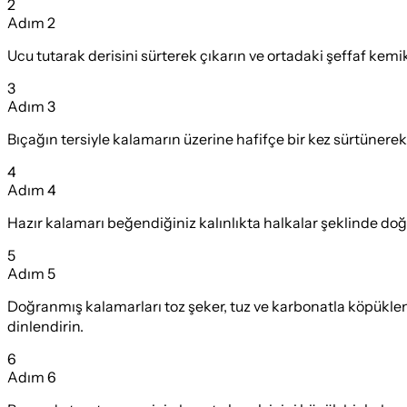
2
Adım
2
Ucu tutarak derisini sürterek çıkarın ve ortadaki şeffaf kemik
3
Adım
3
Bıçağın tersiyle kalamarın üzerine hafifçe bir kez sürtünerek
4
Adım
4
Hazır kalamarı beğendiğiniz kalınlıkta halkalar şeklinde doğ
5
Adım
5
Doğranmış kalamarları toz şeker, tuz ve karbonatla köpükl
dinlendirin.
6
Adım
6