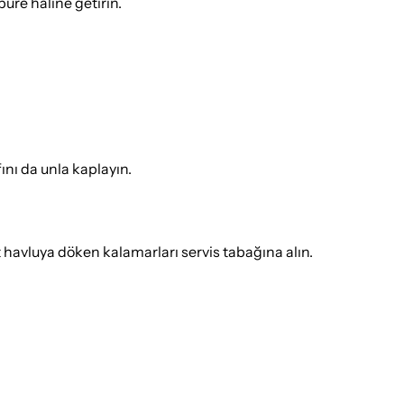
püre haline getirin.
ını da unla kaplayın.
t havluya döken kalamarları servis tabağına alın.