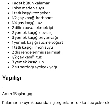
1 adet bütün kalamar
1 şişe maden suyu
1 tatlı kaşığı toz şeker
1/2 çay kaşığı karbonat
1/4 çay kaşığı tuz
2 dilim bayat ekmek içi
2 yemek kaşığı ceviz içi
3 yemek kaşığı zeytinyağı
1 yemek kaşığı süzme yoğurt
1 tatlı kaşığı limon suyu
2 diş rendelenmiş sarımsak
1/2 çay kaşığı tuz
3 yemek kaşığı un
2 su bardağı ayçiçek yağı
Yapılışı
1
Adım
1
Başlangıç
Kalamarın kuyruk ucundan iç organlarını dikkatlice çekerek 