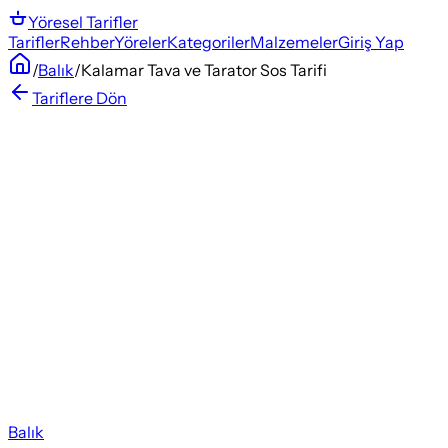
Yöresel
Tarifler
Tarifler
Rehber
Yöreler
Kategoriler
Malzemeler
Giriş Yap
/
Balık
/
Kalamar Tava ve Tarator Sos Tarifi
Tariflere Dön
Balık