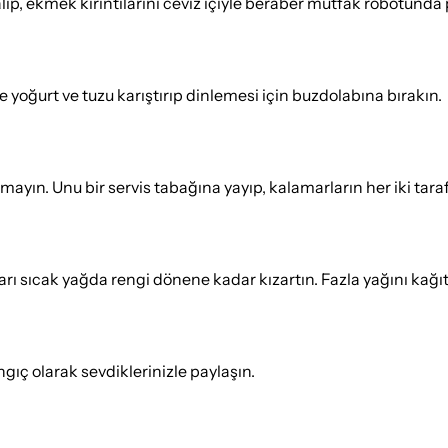
lıp, ekmek kırıntılarını ceviz içiyle beraber mutfak robotunda 
 yoğurt ve tuzu karıştırıp dinlemesi için buzdolabına bırakın.
yın. Unu bir servis tabağına yayıp, kalamarların her iki taraf
arı sıcak yağda rengi dönene kadar kızartın. Fazla yağını kağı
angıç olarak sevdiklerinizle paylaşın.