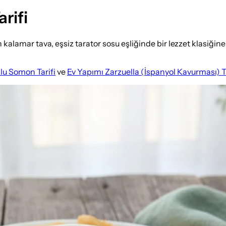
rifi
n kalamar tava, eşsiz tarator sosu eşliğinde bir lezzet klasiğ
lu Somon Tarifi
ve
Ev Yapımı Zarzuella (İspanyol Kavurması) Ta