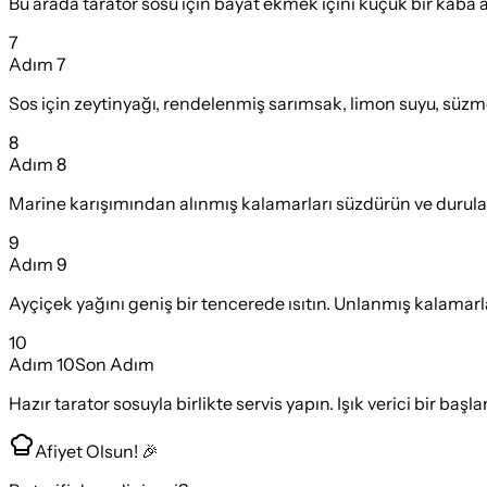
Bu arada tarator sosu için bayat ekmek içini küçük bir kaba a
7
Adım
7
Sos için zeytinyağı, rendelenmiş sarımsak, limon suyu, süzme
8
Adım
8
Marine karışımından alınmış kalamarları süzdürün ve durulama
9
Adım
9
Ayçiçek yağını geniş bir tencerede ısıtın. Unlanmış kalamarl
10
Adım
10
Son Adım
Hazır tarator sosuyla birlikte servis yapın. Işık verici bir başl
Afiyet Olsun! 🎉