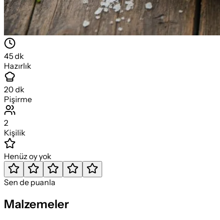
45
dk
Hazırlık
20
dk
Pişirme
2
Kişilik
Henüz oy yok
Sen de puanla
Malzemeler