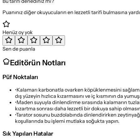
Bu tarifi denediniz mi?
Puanınız diğer okuyucuların en lezzetli tarifi bulmasına yard
Henüz oy yok
Sen de puanla
Editörün Notları
Püf Noktaları
•
Kalamarı karbonatla ovarken köpüklenmesini sağlamak i
dış yüzeyin hızlıca kızarmasını ve iç kısmının da yumuş
•
Maden suyuyla dinlendirme sırasında kalamarın tuzla
kızartma sonrası daha lezzetli bir dokuya sahip olmasın
•
Tarator sosunu buzdolabında dinlendirirken zeytinyağı 
koşullarında bu işlemi mutlaka soğukta yapın.
Sık Yapılan Hatalar