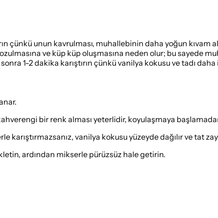
ırın çünkü unun kavrulması, muhallebinin daha yoğun kıvam alm
bozulmasına ve küp küp oluşmasına neden olur; bu sayede muh
sonra 1-2 dakika karıştırın çünkü vanilya kokusu ve tadı daha i
anar.
f kahverengi bir renk alması yeterlidir, koyulaşmaya başlamada
 karıştırmazsanız, vanilya kokusu yüzeyde dağılır ve tat zayı
letin, ardından mikserle pürüzsüz hale getirin.