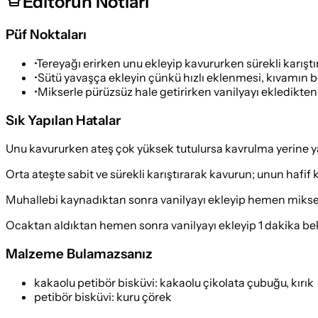
Editörün Notları
Püf Noktaları
•
Tereyağı erirken unu ekleyip kavururken sürekli karışt
•
Sütü yavaşça ekleyin çünkü hızlı eklenmesi, kıvamın 
•
Mikserle pürüzsüz hale getirirken vanilyayı ekledikten 
Sık Yapılan Hatalar
Unu kavururken ateş çok yüksek tutulursa kavrulma yerine y
Orta ateşte sabit ve sürekli karıştırarak kavurun; unun hafi
Muhallebi kaynadıktan sonra vanilyayı ekleyip hemen mikserle
Ocaktan aldıktan hemen sonra vanilyayı ekleyip 1 dakika bek
Malzeme Bulamazsanız
kakaolu petibör bisküvi
:
kakaolu çikolata çubuğu, kırık
petibör bisküvi
:
kuru çörek