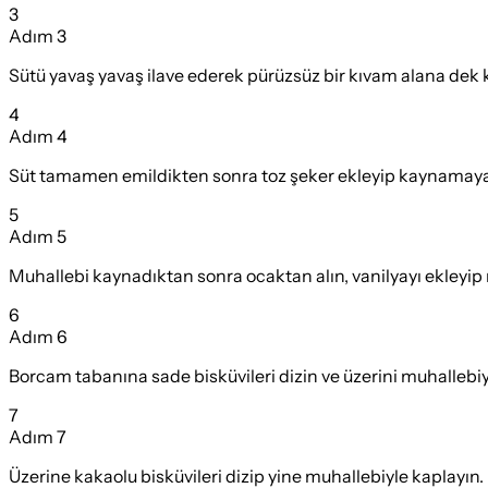
3
Adım
3
Sütü yavaş yavaş ilave ederek pürüzsüz bir kıvam alana dek karı
4
Adım
4
Süt tamamen emildikten sonra toz şeker ekleyip kaynamaya b
5
Adım
5
Muhallebi kaynadıktan sonra ocaktan alın, vanilyayı ekleyip 
6
Adım
6
Borcam tabanına sade bisküvileri dizin ve üzerini muhallebiy
7
Adım
7
Üzerine kakaolu bisküvileri dizip yine muhallebiyle kaplayın.