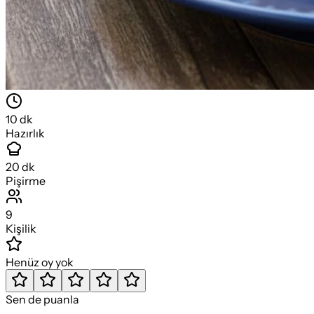
10
dk
Hazırlık
20
dk
Pişirme
9
Kişilik
Henüz oy yok
Sen de puanla