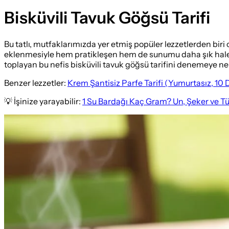
Bisküvili Tavuk Göğsü Tarifi
Bu tatlı, mutfaklarımızda yer etmiş popüler lezzetlerden biri
eklenmesiyle hem pratikleşen hem de sunumu daha şık hale ge
toplayan bu nefis bisküvili tavuk göğsü tarifini denemeye ne
Benzer lezzetler:
Krem Şantisiz Parfe Tarifi (Yumurtasız, 10
💡 İşinize yarayabilir:
1 Su Bardağı Kaç Gram? Un, Şeker ve T