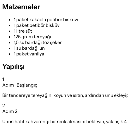
Malzemeler
1 paket kakaolu petibör bisküvi
1 paket petibör bisküvi
1 litre süt
125 gram tereyağı
1,5 su bardağı toz şeker
1 su bardağı un
1 paket vanilya
Yapılışı
1
Adım
1
Başlangıç
Bir tencereye tereyağını koyun ve ısıtın, ardından unu ekleyip
2
Adım
2
Unun hafif kahverengi bir renk almasını bekleyin, yaklaşık 4 