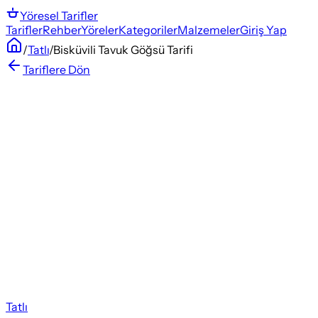
Yöresel
Tarifler
Tarifler
Rehber
Yöreler
Kategoriler
Malzemeler
Giriş Yap
/
Tatlı
/
Bisküvili Tavuk Göğsü Tarifi
Tariflere Dön
Tatlı