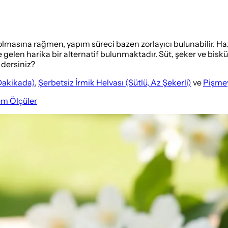
 olmasına rağmen, yapım süreci bazen zorlayıcı bulunabilir. Ha
len harika bir alternatif bulunmaktadır. Süt, şeker ve biskü
 dersiniz?
 Dakikada)
,
Şerbetsiz İrmik Helvası (Sütlü, Az Şekerli)
ve
Pişmey
üm Ölçüler