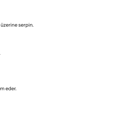
 üzerine serpin.
.
ım eder.