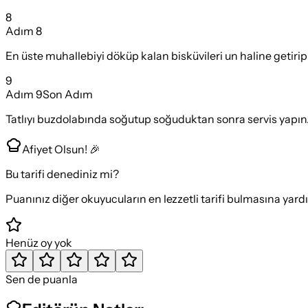
8
Adım
8
En üste muhallebiyi döküp kalan bisküvileri un haline getirip
9
Adım
9
Son Adım
Tatlıyı buzdolabında soğutup soğuduktan sonra servis yapın
Afiyet Olsun! 🎉
Bu tarifi denediniz mi?
Puanınız diğer okuyucuların en lezzetli tarifi bulmasına yard
Henüz oy yok
Sen de puanla