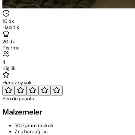
10
dk
Hazırlık
20
dk
Pişirme
4
Kişilik
Henüz oy yok
Sen de puanla
Malzemeler
500 gram brokoli
7 su bardağı su