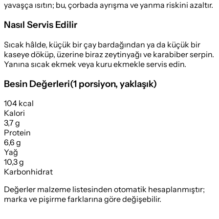
yavaşça ısıtın; bu, çorbada ayrışma ve yanma riskini azaltır.
Nasıl Servis Edilir
Sıcak hâlde, küçük bir çay bardağından ya da küçük bir
kaseye döküp, üzerine biraz zeytinyağı ve karabiber serpin.
Yanına sıcak ekmek veya kuru ekmekle servis edin.
Besin Değerleri
(
1 porsiyon
, yaklaşık)
104 kcal
Kalori
3,7 g
Protein
6,6 g
Yağ
10,3 g
Karbonhidrat
Değerler malzeme listesinden otomatik hesaplanmıştır;
marka ve pişirme farklarına göre değişebilir.