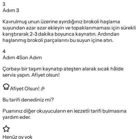
3
Adım
3
Kavrulmuş unun üzerine ayırdığınız brokoli haşlama
suyundan azar azar ekleyin ve topaklanmaması için sürekli
karıştırarak 2-3 dakika boyunca kaynatın. Ardından
haşlanmış brokoli parçalarını bu suyun içine atın.
4
Adım
4
Son Adım
Çorbayı bir taşım kaynatıp ateşten alarak sıcak hâlde
servis yapın. Afiyet olsun!
Afiyet Olsun! 🎉
Bu tarifi denediniz mi?
Puanınız diğer okuyucuların en lezzetli tarifi bulmasına
yardım eder.
Henüz oy yok