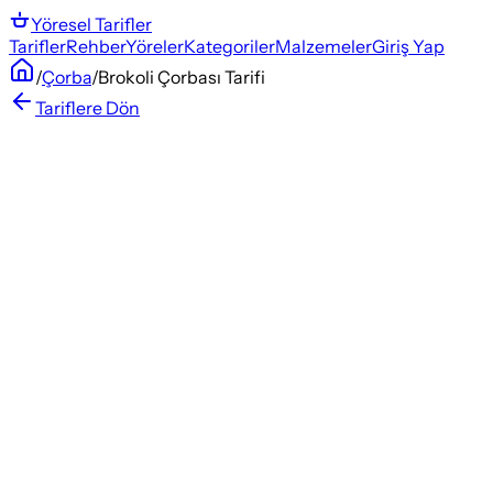
Yöresel
Tarifler
Tarifler
Rehber
Yöreler
Kategoriler
Malzemeler
Giriş Yap
/
Çorba
/
Brokoli Çorbası Tarifi
Tariflere Dön