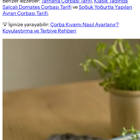
Benzer lezzetler:
Tarhana Çorbası Tarifi
,
Klasik Tadında
Salçalı Domates Çorbası Tarifi
ve
Soğuk Yoğurtla Yapılan
Ayran Çorbası Tarifi
.
💡 İşinize yarayabilir:
Çorba Kıvamı Nasıl Ayarlanır?
Koyulaştırma ve Terbiye Rehberi