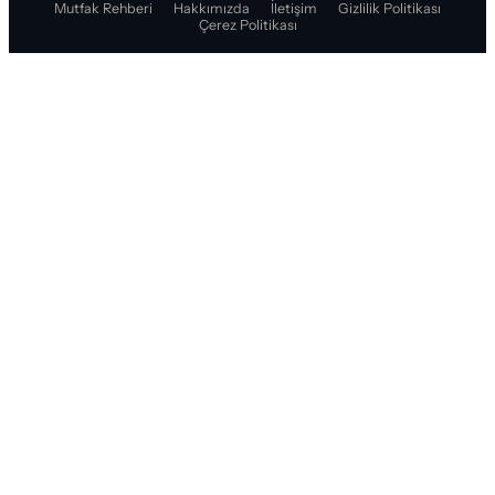
Mutfak Rehberi
Hakkımızda
İletişim
Gizlilik Politikası
Çerez Politikası