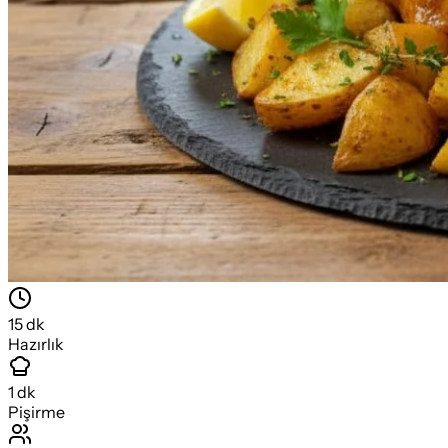
15
dk
Hazırlık
1
dk
Pişirme