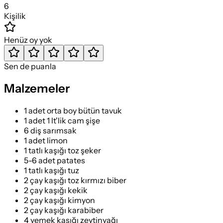
6
Kişilik
Henüz oy yok
Sen de puanla
Malzemeler
1 adet orta boy bütün tavuk
1 adet 1 lt'lik cam şişe
6 diş sarımsak
1 adet limon
1 tatlı kaşığı toz şeker
5-6 adet patates
1 tatlı kaşığı tuz
2 çay kaşığı toz kırmızı biber
2 çay kaşığı kekik
2 çay kaşığı kimyon
2 çay kaşığı karabiber
4 yemek kaşığı zeytinyağı