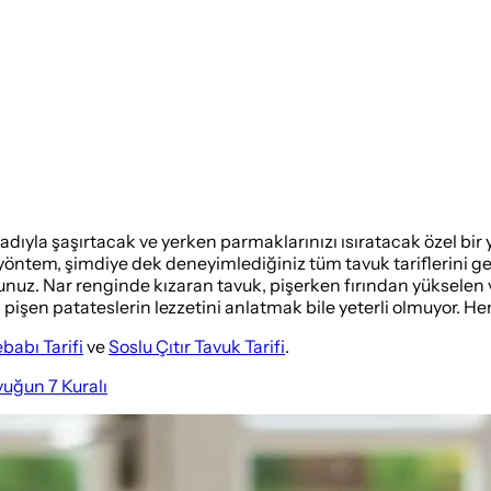
 tadıyla şaşırtacak ve yerken parmaklarınızı ısıratacak özel bi
bu yöntem, şimdiye dek deneyimlediğiniz tüm tavuk tariflerini g
unuz. Nar renginde kızaran tavuk, pişerken fırından yükselen v
a pişen patateslerin lezzetini anlatmak bile yeterli olmuyor. He
babı Tarifi
ve
Soslu Çıtır Tavuk Tarifi
.
uğun 7 Kuralı