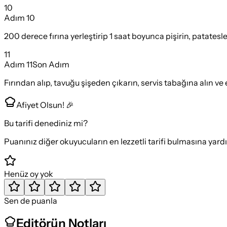
10
Adım
10
200 derece fırına yerleştirip 1 saat boyunca pişirin, patatesl
11
Adım
11
Son Adım
Fırından alıp, tavuğu şişeden çıkarın, servis tabağına alın ve 
Afiyet Olsun! 🎉
Bu tarifi denediniz mi?
Puanınız diğer okuyucuların en lezzetli tarifi bulmasına yard
Henüz oy yok
Sen de puanla
Editörün Notları