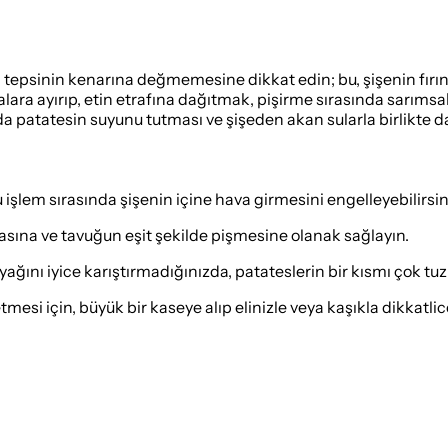
in tepsinin kenarına değmemesine dikkat edin; bu, şişenin fırın
lara ayırıp, etin etrafına dağıtmak, pişirme sırasında sarımsa
a patatesin suyunu tutması ve şişeden akan sularla birlikte d
 işlem sırasında şişenin içine hava girmesini engelleyebilirsin
masına ve tavuğun eşit şekilde pişmesine olanak sağlayın.
ğını iyice karıştırmadığınızda, patateslerin bir kısmı çok tuzl
mesi için, büyük bir kaseye alıp elinizle veya kaşıkla dikkatlice