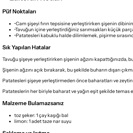
Püf Noktaları
•
Cam şişeyi fırın tepsisine yerleştirirken şişenin dibin
•
Tavuğun içine yerleştirdiğiniz sarımsakları küçük parça
•
Patatesleri kabuklu halde dilimlemek, pişirme sırasınd
Sık Yapılan Hatalar
Tavuğu şişeye yerleştirirken şişenin ağzını kapattığınızda, bu
Şişenin ağzını açık bırakarak, bu şekilde buharın dışarı çık
Patatesleri şişeye yerleştirmeden önce baharatları ve zeytinya
Patateslerin her biriyle baharat ve yağın eşit şekilde temas et
Malzeme Bulamazsanız
toz şeker
:
1 çay kaşığı bal
limon
:
1 adet taze nar suyu