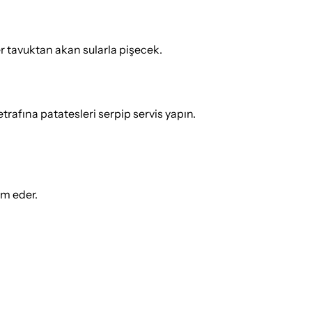
er tavuktan akan sularla pişecek.
etrafına patatesleri serpip servis yapın.
ım eder.