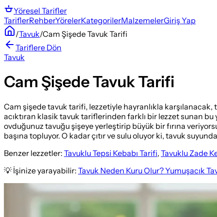
Yöresel
Tarifler
Tarifler
Rehber
Yöreler
Kategoriler
Malzemeler
Giriş Yap
/
Tavuk
/
Cam Şişede Tavuk Tarifi
Tariflere Dön
Tavuk
Cam Şişede Tavuk Tarifi
Cam şişede tavuk tarifi, lezzetiyle hayranlıkla karşılanacak,
acıktıran klasik tavuk tariflerinden farklı bir lezzet sunan 
ovduğunuz tavuğu şişeye yerleştirip büyük bir fırına veriyors
başına topluyor. O kadar çıtır ve sulu oluyor ki, tavuk suyund
Benzer lezzetler:
Tavuklu Tepsi Kebabı Tarifi
,
Tavuklu Zade Ke
💡 İşinize yarayabilir:
Tavuk Neden Kuru Olur? Yumuşacık Tav