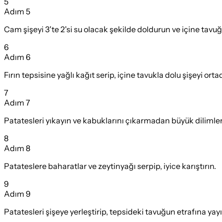
5
Adım
5
Cam şişeyi 3'te 2'si su olacak şekilde doldurun ve içine tavu
6
Adım
6
Fırın tepsisine yağlı kağıt serip, içine tavukla dolu şişeyi or
7
Adım
7
Patatesleri yıkayın ve kabuklarını çıkarmadan büyük dilimler
8
Adım
8
Patateslere baharatlar ve zeytinyağı serpip, iyice karıştırın.
9
Adım
9
Patatesleri şişeye yerleştirip, tepsideki tavuğun etrafına yayı