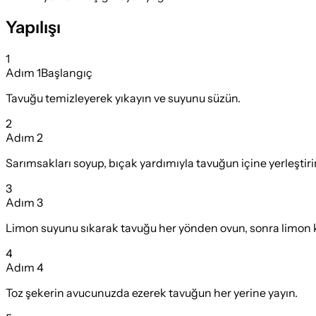
Yapılışı
1
Adım
1
Başlangıç
Tavuğu temizleyerek yıkayın ve suyunu süzün.
2
Adım
2
Sarımsakları soyup, bıçak yardımıyla tavuğun içine yerleştiri
3
Adım
3
Limon suyunu sıkarak tavuğu her yönden ovun, sonra limon 
4
Adım
4
Toz şekerin avucunuzda ezerek tavuğun her yerine yayın.