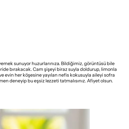
r yemek sunuyor huzurlarınıza. Bildiğimiz, görüntüsü bile
eride bırakacak. Cam şişeyi biraz suyla doldurup, limonla
e evin her köşesine yayılan nefis kokusuyla aileyi sofra
men deneyip bu eşsiz lezzeti tatmalısınız. Afiyet olsun.