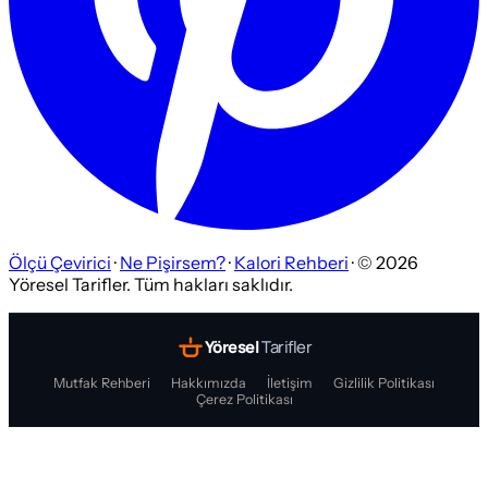
Ölçü Çevirici
·
Ne Pişirsem?
·
Kalori Rehberi
· ©
2026
Yöresel Tarifler. Tüm hakları saklıdır.
Yöresel
Tarifler
Mutfak Rehberi
Hakkımızda
İletişim
Gizlilik Politikası
Çerez Politikası