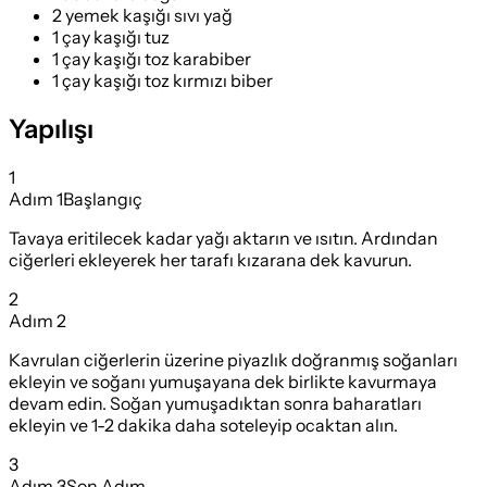
2 yemek kaşığı sıvı yağ
1 çay kaşığı tuz
1 çay kaşığı toz karabiber
1 çay kaşığı toz kırmızı biber
Yapılışı
1
Adım
1
Başlangıç
Tavaya eritilecek kadar yağı aktarın ve ısıtın. Ardından
ciğerleri ekleyerek her tarafı kızarana dek kavurun.
2
Adım
2
Kavrulan ciğerlerin üzerine piyazlık doğranmış soğanları
ekleyin ve soğanı yumuşayana dek birlikte kavurmaya
devam edin. Soğan yumuşadıktan sonra baharatları
ekleyin ve 1-2 dakika daha soteleyip ocaktan alın.
3
Adım
3
Son Adım