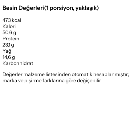
Besin Değerleri
(
1 porsiyon
, yaklaşık)
473 kcal
Kalori
50,6 g
Protein
23,1 g
Yağ
14,6 g
Karbonhidrat
Değerler malzeme listesinden otomatik hesaplanmıştır;
marka ve pişirme farklarına göre değişebilir.