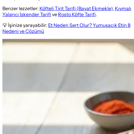
Benzer lezzetler:
Köfteli Tirit Tarifi (Bayat Ekmekle)
,
Kıymalı
Yalancı İskender Tarifi
ve
Rosto Köfte Tarifi
.
💡 İşinize yarayabilir:
Et Neden Sert Olur? Yumuşacık Etin 8
Nedeni ve Çözümü