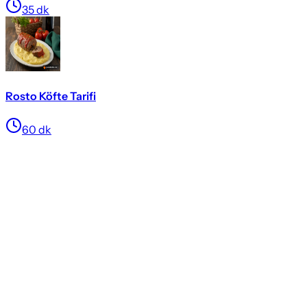
35
dk
Rosto Köfte Tarifi
60
dk