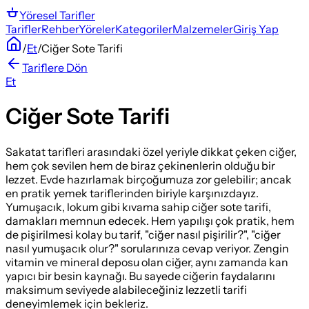
Yöresel
Tarifler
Tarifler
Rehber
Yöreler
Kategoriler
Malzemeler
Giriş Yap
/
Et
/
Ciğer Sote Tarifi
Tariflere Dön
Et
Ciğer Sote Tarifi
Sakatat tarifleri arasındaki özel yeriyle dikkat çeken ciğer,
hem çok sevilen hem de biraz çekinenlerin olduğu bir
lezzet. Evde hazırlamak birçoğumuza zor gelebilir; ancak
en pratik yemek tariflerinden biriyle karşınızdayız.
Yumuşacık, lokum gibi kıvama sahip ciğer sote tarifi,
damakları memnun edecek. Hem yapılışı çok pratik, hem
de pişirilmesi kolay bu tarif, "ciğer nasıl pişirilir?", "ciğer
nasıl yumuşacık olur?" sorularınıza cevap veriyor. Zengin
vitamin ve mineral deposu olan ciğer, aynı zamanda kan
yapıcı bir besin kaynağı. Bu sayede ciğerin faydalarını
maksimum seviyede alabileceğiniz lezzetli tarifi
deneyimlemek için bekleriz.