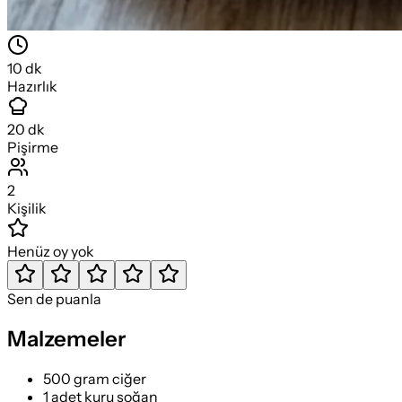
10
dk
Hazırlık
20
dk
Pişirme
2
Kişilik
Henüz oy yok
Sen de puanla
Malzemeler
500 gram ciğer
1 adet kuru soğan