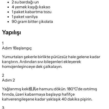
2 su bardağı un
4 yemek kaşığı kakao
1 paket kabartma tozu
1 paket vanilya
90 gram bitter çikolata
Yapılışı
1
Adım
1
Başlangıç
Yumurtaları şekerle birlikte pürüzsüz hale gelene kadar
karıştırın. Ardından sıvı bileşenleri ekleyerek
homojenleşinceye dek çalkalayın.
2
Adım
2
Yağlanmış kek模具e hamuru dökün. 180°C'de ısıtılmış
fırında, üzeri kabarmaya başlayıp hafifçe
kahverengileşene kadar yaklaşık 40 dakika pişirin.
3