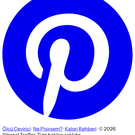
Ölçü Çevirici
·
Ne Pişirsem?
·
Kalori Rehberi
· ©
2026
Yöresel Tarifler. Tüm hakları saklıdır.