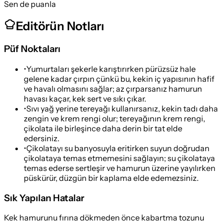
Sen de puanla
Editörün Notları
Püf Noktaları
•
Yumurtaları şekerle karıştırırken pürüzsüz hale
gelene kadar çırpın çünkü bu, kekin iç yapısının hafif
ve havalı olmasını sağlar; az çırparsanız hamurun
havası kaçar, kek sert ve sıkı çıkar.
•
Sıvı yağ yerine tereyağı kullanırsanız, kekin tadı daha
zengin ve krem rengi olur; tereyağının krem rengi,
çikolata ile birleşince daha derin bir tat elde
edersiniz.
•
Çikolatayı su banyosuyla eritirken suyun doğrudan
çikolataya temas etmemesini sağlayın; su çikolataya
temas ederse sertleşir ve hamurun üzerine yayılırken
püskürür, düzgün bir kaplama elde edemezsiniz.
Sık Yapılan Hatalar
Kek hamurunu fırına dökmeden önce kabartma tozunu