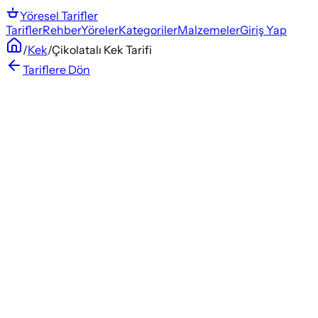
Yöresel
Tarifler
Tarifler
Rehber
Yöreler
Kategoriler
Malzemeler
Giriş Yap
/
Kek
/
Çikolatalı Kek Tarifi
Tariflere Dön