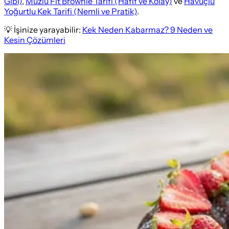
Gibi)
,
Muzlu Fit Brownie Tarifi (Hafif ve Kolay)
ve
Havuçlu
Yoğurtlu Kek Tarifi (Nemli ve Pratik)
.
💡 İşinize yarayabilir:
Kek Neden Kabarmaz? 9 Neden ve
Kesin Çözümleri