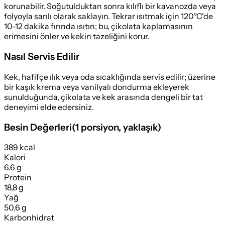
korunabilir. Soğutulduktan sonra kılıflı bir kavanozda veya
folyoyla sarılı olarak saklayın. Tekrar ısıtmak için 120°C'de
10-12 dakika fırında ısıtın; bu, çikolata kaplamasının
erimesini önler ve kekin tazeliğini korur.
Nasıl Servis Edilir
Kek, hafifçe ılık veya oda sıcaklığında servis edilir; üzerine
bir kaşık krema veya vanilyalı dondurma ekleyerek
sunulduğunda, çikolata ve kek arasında dengeli bir tat
deneyimi elde edersiniz.
Besin Değerleri
(
1 porsiyon
, yaklaşık)
389 kcal
Kalori
6,6 g
Protein
18,8 g
Yağ
50,6 g
Karbonhidrat