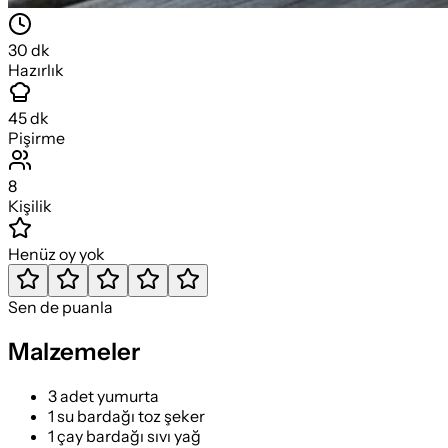
30
dk
Hazırlık
45
dk
Pişirme
8
Kişilik
Henüz oy yok
Sen de puanla
Malzemeler
3 adet yumurta
1 su bardağı toz şeker
1 çay bardağı sıvı yağ