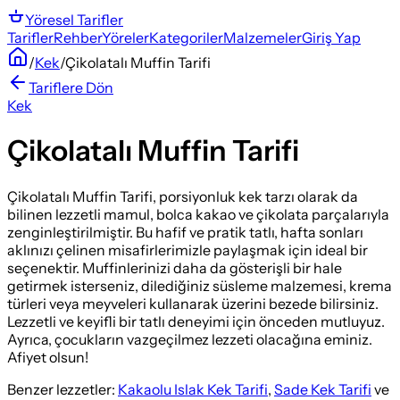
Yöresel
Tarifler
Tarifler
Rehber
Yöreler
Kategoriler
Malzemeler
Giriş Yap
/
Kek
/
Çikolatalı Muffin Tarifi
Tariflere Dön
Kek
Çikolatalı Muffin Tarifi
Çikolatalı Muffin Tarifi, porsiyonluk kek tarzı olarak da
bilinen lezzetli mamul, bolca kakao ve çikolata parçalarıyla
zenginleştirilmiştir. Bu hafif ve pratik tatlı, hafta sonları
aklınızı çelinen misafirlerimizle paylaşmak için ideal bir
seçenektir. Muffinlerinizi daha da gösterişli bir hale
getirmek isterseniz, dilediğiniz süsleme malzemesi, krema
türleri veya meyveleri kullanarak üzerini bezede bilirsiniz.
Lezzetli ve keyifli bir tatlı deneyimi için önceden mutluyuz.
Ayrıca, çocukların vazgeçilmez lezzeti olacağına eminiz.
Afiyet olsun!
Benzer lezzetler:
Kakaolu Islak Kek Tarifi
,
Sade Kek Tarifi
ve