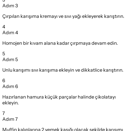
Adım
3
Çırpılan karışıma kremayı ve sıvı yağı ekleyerek karıştırın.
4
Adım
4
Homojen bir kıvam alana kadar çırpmaya devam edin.
5
Adım
5
Unlu karışımı sıvı karışıma ekleyin ve dikkatlice karıştırın.
6
Adım
6
Hazırlanan hamura küçük parçalar halinde çikolatayı
ekleyin.
7
Adım
7
Muffin kalıplarına 2 yemek kaşığı olacak şekilde karışımı