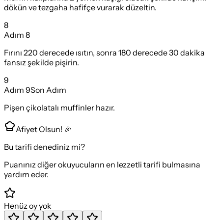
dökün ve tezgaha hafifçe vurarak düzeltin.
8
Adım
8
Fırını 220 derecede ısıtın, sonra 180 derecede 30 dakika
fansız şekilde pişirin.
9
Adım
9
Son Adım
Pişen çikolatalı muffinler hazır.
Afiyet Olsun! 🎉
Bu tarifi denediniz mi?
Puanınız diğer okuyucuların en lezzetli tarifi bulmasına
yardım eder.
Henüz oy yok