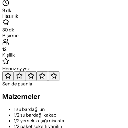
9
dk
Hazırlık
30
dk
Pişirme
12
Kişilik
Henüz oy yok
Sen de puanla
Malzemeler
1 su bardağı un
1/2 su bardağı kakao
1/2 yemek kaşığı nişasta
1/2 paket şekerli vanilin