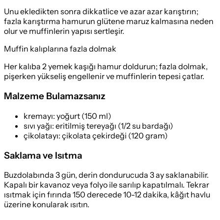
Unu ekledikten sonra dikkatlice ve azar azar karıştırın;
fazla karıştırma hamurun glütene maruz kalmasına neden
olur ve muffinlerin yapısı sertleşir.
Muffin kalıplarına fazla dolmak
Her kalıba 2 yemek kaşığı hamur doldurun; fazla dolmak,
pişerken yükseliş engellenir ve muffinlerin tepesi çatlar.
Malzeme Bulamazsanız
kremayı
:
yoğurt (150 ml)
sıvı yağı
:
eritilmiş tereyağı (1/2 su bardağı)
çikolatayı
:
çikolata çekirdeği (120 gram)
Saklama ve Isıtma
Buzdolabında 3 gün, derin dondurucuda 3 ay saklanabilir.
Kapalı bir kavanoz veya folyo ile sarılıp kapatılmalı. Tekrar
ısıtmak için fırında 150 derecede 10-12 dakika, kâğıt havlu
üzerine konularak ısıtın.