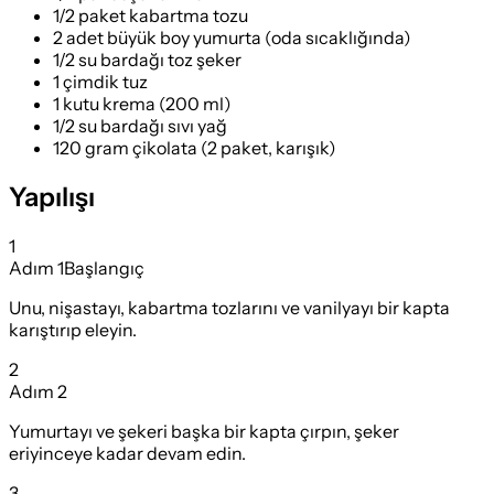
1/2 paket kabartma tozu
2 adet büyük boy yumurta (oda sıcaklığında)
1/2 su bardağı toz şeker
1 çimdik tuz
1 kutu krema (200 ml)
1/2 su bardağı sıvı yağ
120 gram çikolata (2 paket, karışık)
Yapılışı
1
Adım
1
Başlangıç
Unu, nişastayı, kabartma tozlarını ve vanilyayı bir kapta
karıştırıp eleyin.
2
Adım
2
Yumurtayı ve şekeri başka bir kapta çırpın, şeker
eriyinceye kadar devam edin.
3