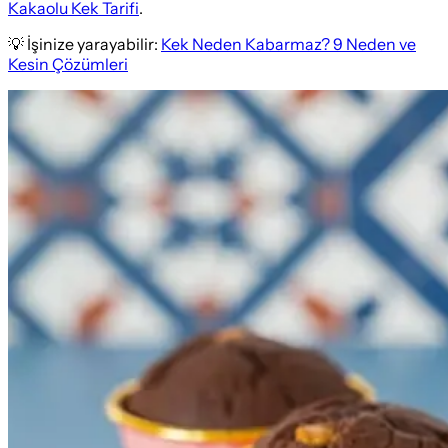
Kakaolu Kek Tarifi
.
💡 İşinize yarayabilir:
Kek Neden Kabarmaz? 9 Neden ve
Kesin Çözümleri