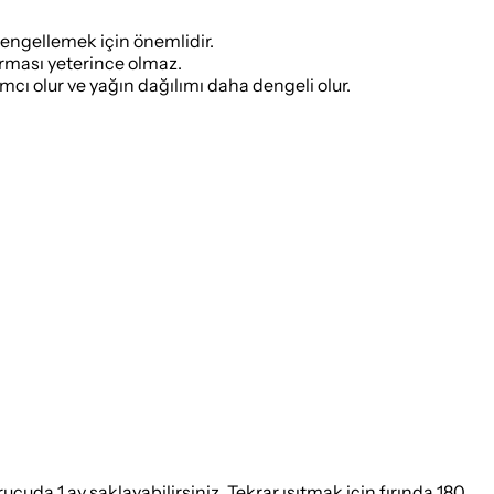
engellemek için önemlidir.
zarması yeterince olmaz.
ımcı olur ve yağın dağılımı daha dengeli olur.
uda 1 ay saklayabilirsiniz. Tekrar ısıtmak için fırında 180