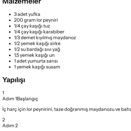
Malzemeler
3 adet yufka
200 gram lor peyniri
1/4 çay kaşığı tuz
1/4 çay kaşığı karabiber
1/3 demet kıyılmış maydanoz
1/2 yemek kaşığı sirke
1/2 su bardağı sıvı yağ
1,5 yemek kaşığı un
1 adet yumurta sarısı
1 yemek kaşığı susam
Yapılışı
1
Adım
1
Başlangıç
İç harç için lor peynirini, taze doğranmış maydanozu ve bahar
2
Adım
2