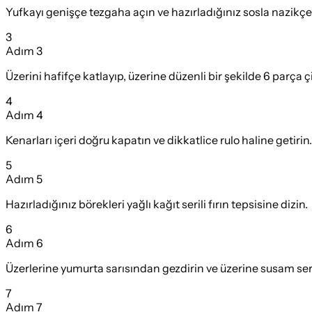
Yufkayı genişçe tezgaha açın ve hazırladığınız sosla nazikçe
3
Adım
3
Üzerini hafifçe katlayıp, üzerine düzenli bir şekilde 6 parça ç
4
Adım
4
Kenarları içeri doğru kapatın ve dikkatlice rulo haline getirin.
5
Adım
5
Hazırladığınız börekleri yağlı kağıt serili fırın tepsisine dizin.
6
Adım
6
Üzerlerine yumurta sarısından gezdirin ve üzerine susam s
7
Adım
7