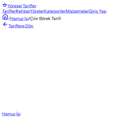
Yöresel
Tarifler
Tarifler
Rehber
Yöreler
Kategoriler
Malzemeler
Giriş Yap
/
Hamur İşi
/
Çıtır Börek Tarifi
Tariflere Dön
Hamur İşi