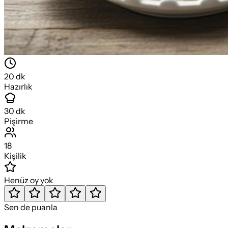
20
dk
Hazırlık
30
dk
Pişirme
18
Kişilik
Henüz oy yok
Sen de puanla