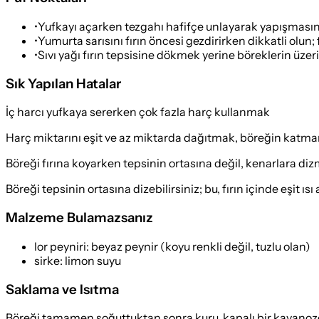
•
Yufkayı açarken tezgahı hafifçe unlayarak yapışması
•
Yumurta sarısını fırın öncesi gezdirirken dikkatli olun;
•
Sıvı yağı fırın tepsisine dökmek yerine böreklerin üzeri
Sık Yapılan Hatalar
İç harcı yufkaya sererken çok fazla harç kullanmak
Harç miktarını eşit ve az miktarda dağıtmak, böreğin katman
Böreği fırına koyarken tepsinin ortasına değil, kenarlara di
Böreği tepsinin ortasına dizebilirsiniz; bu, fırın içinde eşit ı
Malzeme Bulamazsanız
lor peyniri
:
beyaz peynir (koyu renkli değil, tuzlu olan)
sirke
:
limon suyu
Saklama ve Isıtma
Böreği tamamen soğuttuktan sonra kuru, kapalı bir kavanozda v