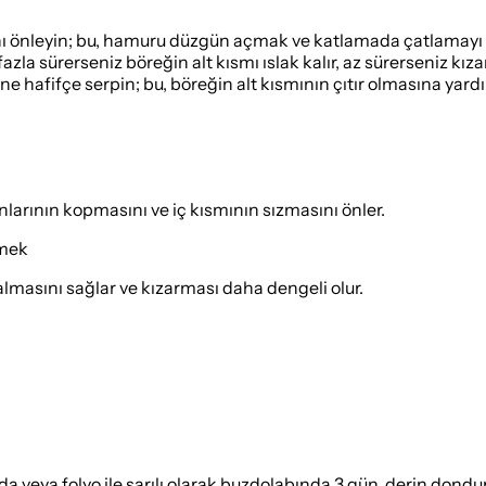
nı önleyin; bu, hamuru düzgün açmak ve katlamada çatlamayı 
 fazla sürerseniz böreğin alt kısmı ıslak kalır, az sürerseniz kı
ne hafifçe serpin; bu, böreğin alt kısmının çıtır olmasına yard
larının kopmasını ve iç kısmının sızmasını önler.
zmek
sı almasını sağlar ve kızarması daha dengeli olur.
eya folyo ile sarılı olarak buzdolabında 3 gün, derin donduruc