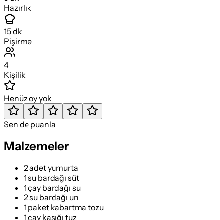
Hazırlık
15
dk
Pişirme
4
Kişilik
Henüz oy yok
Sen de puanla
Malzemeler
2 adet yumurta
1 su bardağı süt
1 çay bardağı su
2 su bardağı un
1 paket kabartma tozu
1 çay kaşığı tuz