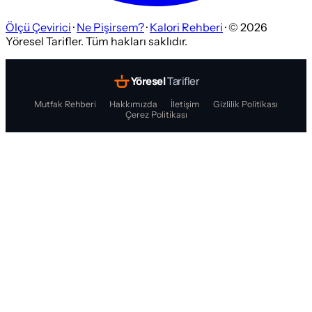
Ölçü Çevirici
·
Ne Pişirsem?
·
Kalori Rehberi
· ©
2026
Yöresel Tarifler. Tüm hakları saklıdır.
Yöresel
Tarifler
Mutfak Rehberi
Hakkımızda
İletişim
Gizlilik Politikası
Çerez Politikası