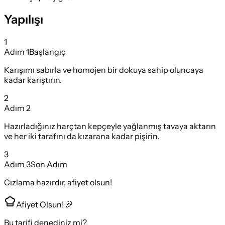
Yapılışı
1
Adım
1
Başlangıç
Karışımı sabırla ve homojen bir dokuya sahip oluncaya
kadar karıştırın.
2
Adım
2
Hazırladığınız harçtan kepçeyle yağlanmış tavaya aktarın
ve her iki tarafını da kızarana kadar pişirin.
3
Adım
3
Son Adım
Cızlama hazırdır, afiyet olsun!
Afiyet Olsun! 🎉
Bu tarifi denediniz mi?