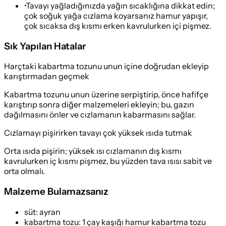
•
Tavayı yağladığınızda yağın sıcaklığına dikkat edin;
çok soğuk yağa cızlama koyarsanız hamur yapışır,
çok sıcaksa dış kısmı erken kavrulurken içi pişmez.
Sık Yapılan Hatalar
Harçtaki kabartma tozunu unun içine doğrudan ekleyip
karıştırmadan geçmek
Kabartma tozunu unun üzerine serpiştirip, önce hafifçe
karıştırıp sonra diğer malzemeleri ekleyin; bu, gazın
dağılmasını önler ve cızlamanın kabarmasını sağlar.
Cızlamayı pişirirken tavayı çok yüksek ısıda tutmak
Orta ısıda pişirin; yüksek ısı cızlamanın dış kısmı
kavrulurken iç kısmı pişmez, bu yüzden tava ısısı sabit ve
orta olmalı.
Malzeme Bulamazsanız
süt
:
ayran
kabartma tozu
:
1 çay kaşığı hamur kabartma tozu