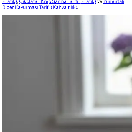
Pratik)
,
Çikolatalı Krep Sarma Tarifi (Pratik)
ve
Yumurtalı
Biber Kavurması Tarifi (Kahvaltılık)
.