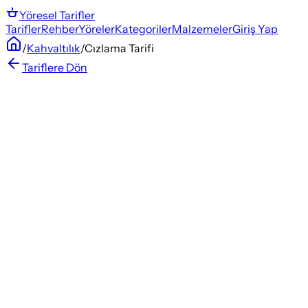
Yöresel
Tarifler
Tarifler
Rehber
Yöreler
Kategoriler
Malzemeler
Giriş Yap
/
Kahvaltılık
/
Cızlama Tarifi
Tariflere Dön