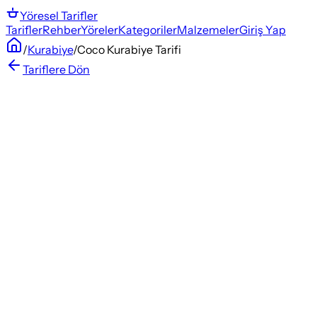
Yöresel
Tarifler
Tarifler
Rehber
Yöreler
Kategoriler
Malzemeler
Giriş Yap
/
Kurabiye
/
Coco Kurabiye Tarifi
Tariflere Dön