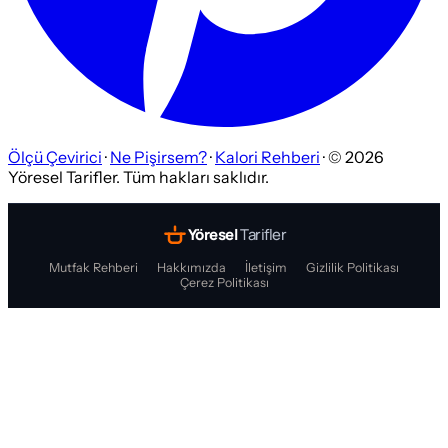
Ölçü Çevirici
·
Ne Pişirsem?
·
Kalori Rehberi
· ©
2026
Yöresel Tarifler. Tüm hakları saklıdır.
Yöresel
Tarifler
Mutfak Rehberi
Hakkımızda
İletişim
Gizlilik Politikası
Çerez Politikası