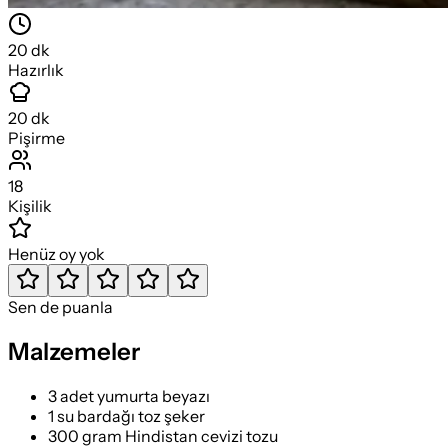
20
dk
Hazırlık
20
dk
Pişirme
18
Kişilik
Henüz oy yok
Sen de puanla
Malzemeler
3 adet yumurta beyazı
1 su bardağı toz şeker
300 gram Hindistan cevizi tozu