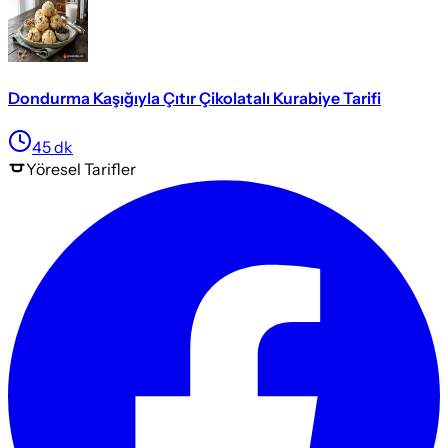
Dondurma Kaşığıyla Çıtır Çikolatalı Kurabiye Tarifi
45
dk
Yöresel
Tarifler