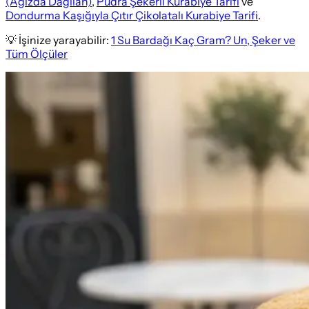
(Ağızda Dağılan)
,
Pudra Şekerli Kurabiye Tarifi
ve
Dondurma Kaşığıyla Çıtır Çikolatalı Kurabiye Tarifi
.
💡 İşinize yarayabilir:
1 Su Bardağı Kaç Gram? Un, Şeker ve
Tüm Ölçüler