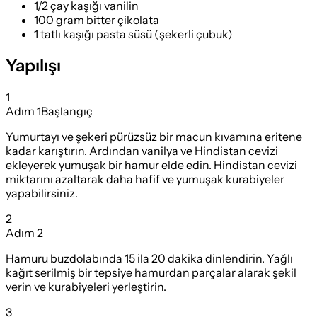
1/2 çay kaşığı vanilin
100 gram bitter çikolata
1 tatlı kaşığı pasta süsü (şekerli çubuk)
Yapılışı
1
Adım
1
Başlangıç
Yumurtayı ve şekeri pürüzsüz bir macun kıvamına eritene
kadar karıştırın. Ardından vanilya ve Hindistan cevizi
ekleyerek yumuşak bir hamur elde edin. Hindistan cevizi
miktarını azaltarak daha hafif ve yumuşak kurabiyeler
yapabilirsiniz.
2
Adım
2
Hamuru buzdolabında 15 ila 20 dakika dinlendirin. Yağlı
kağıt serilmiş bir tepsiye hamurdan parçalar alarak şekil
verin ve kurabiyeleri yerleştirin.
3