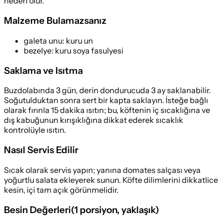
neden olur.
Malzeme Bulamazsanız
galeta unu
:
kuru un
bezelye
:
kuru soya fasulyesi
Saklama ve Isıtma
Buzdolabında 3 gün, derin dondurucuda 3 ay saklanabilir.
Soğutulduktan sonra sert bir kapta saklayın. İsteğe bağlı
olarak fırınla 15 dakika ısıtın; bu, köftenin iç sıcaklığına ve
dış kabuğunun kırışıklığına dikkat ederek sıcaklık
kontrolüyle ısıtın.
Nasıl Servis Edilir
Sıcak olarak servis yapın; yanına domates salçası veya
yoğurtlu salata ekleyerek sunun. Köfte dilimlerini dikkatlice
kesin, içi tam açık görünmelidir.
Besin Değerleri
(
1 porsiyon
, yaklaşık)