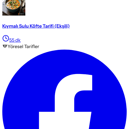
Kıymalı Sulu Köfte Tarifi (Ekşili)
55
dk
Yöresel
Tarifler