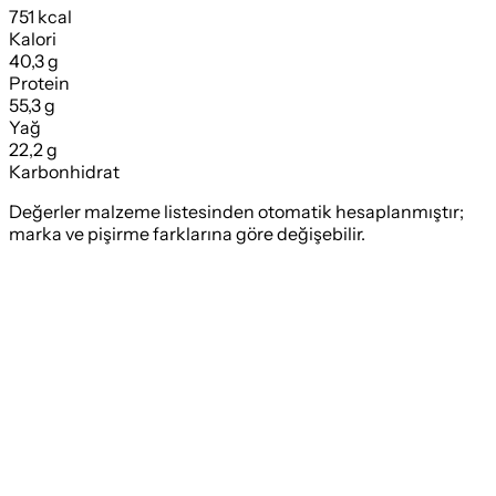
751 kcal
Kalori
40,3 g
Protein
55,3 g
Yağ
22,2 g
Karbonhidrat
Değerler malzeme listesinden otomatik hesaplanmıştır;
marka ve pişirme farklarına göre değişebilir.