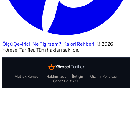
Ölçü Çevirici
·
Ne Pişirsem?
·
Kalori Rehberi
· ©
2026
Yöresel Tarifler. Tüm hakları saklıdır.
Yöresel
Tarifler
Mutfak Rehberi
Hakkımızda
İletişim
Gizlilik Politikası
Çerez Politikası