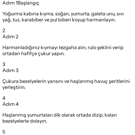
Adım
1
Başlangıç
Yoğurma kabına kıyma, soğan, yumurta, galeta unu, sıvı
yağ, tuz, karabiber ve pul biberi koyup harmanlayın.
2
Adım
2
Harmanladığınız kıymayı tezgaha alın, rulo şeklini verip
ortadan hafifçe çukur yapın.
3
Adım
3
Çukura bezelyelerin yarısını ve haşlanmış havuç şeritlerini
yerleştirin.
4
Adım
4
Haşlanmış yumurtaları dik olarak ortada dizip, kalan
bezelyelerle dolayın.
5