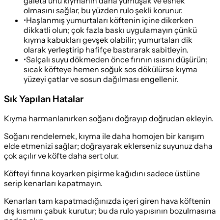
galeta unu kıymanın daha yumuşak ve esnek
olmasını sağlar, bu yüzden rulo şekli korunur.
•
Haşlanmış yumurtaları köftenin içine dikerken
dikkatli olun; çok fazla baskı uygulamayın çünkü
kıyma kabukları gevşek olabilir; yumurtaları dik
olarak yerleştirip hafifçe bastırarak sabitleyin.
•
Salçalı suyu dökmeden önce fırının ısısını düşürün;
sıcak köfteye hemen soğuk sos dökülürse kıyma
yüzeyi çatlar ve sosun dağılması engellenir.
Sık Yapılan Hatalar
Kıyma harmanlanırken soğanı doğrayıp doğrudan ekleyin.
Soğanı rendelemek, kıyma ile daha homojen bir karışım
elde etmenizi sağlar; doğrayarak eklerseniz suyunuz daha
çok açılır ve köfte daha sert olur.
Köfteyi fırına koyarken pişirme kağıdını sadece üstüne
serip kenarları kapatmayın.
Kenarları tam kapatmadığınızda içeri giren hava köftenin
dış kısmını çabuk kurutur; bu da rulo yapısının bozulmasına