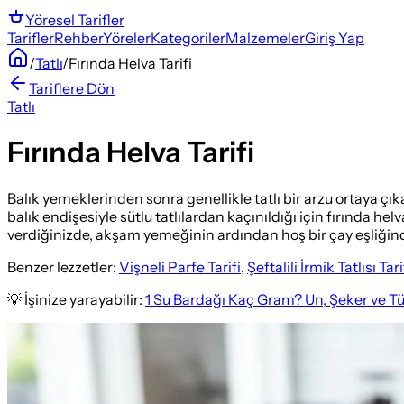
Yöresel
Tarifler
Tarifler
Rehber
Yöreler
Kategoriler
Malzemeler
Giriş Yap
/
Tatlı
/
Fırında Helva Tarifi
Tariflere Dön
Tatlı
Fırında Helva Tarifi
Balık yemeklerinden sonra genellikle tatlı bir arzu ortaya çıkar
balık endişesiyle sütlu tatlılardan kaçınıldığı için fırında helv
verdiğinizde, akşam yemeğinin ardından hoş bir çay eşliğinde a
Benzer lezzetler:
Vişneli Parfe Tarifi
,
Şeftalili İrmik Tatlısı Tari
💡 İşinize yarayabilir:
1 Su Bardağı Kaç Gram? Un, Şeker ve T