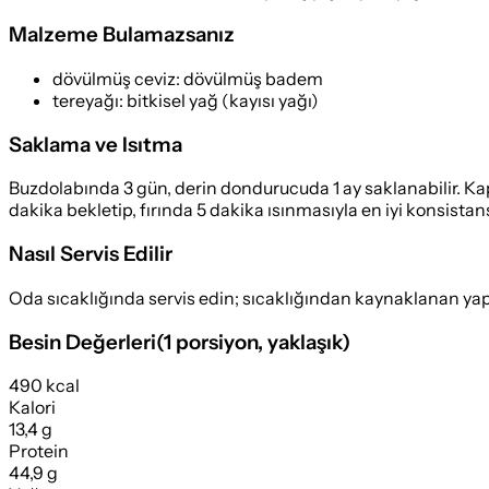
Malzeme Bulamazsanız
dövülmüş ceviz
:
dövülmüş badem
tereyağı
:
bitkisel yağ (kayısı yağı)
Saklama ve Isıtma
Buzdolabında 3 gün, derin dondurucuda 1 ay saklanabilir. Kapa
dakika bekletip, fırında 5 dakika ısınmasıyla en iyi konsistansı
Nasıl Servis Edilir
Oda sıcaklığında servis edin; sıcaklığından kaynaklanan yapış
Besin Değerleri
(
1 porsiyon
, yaklaşık)
490 kcal
Kalori
13,4 g
Protein
44,9 g