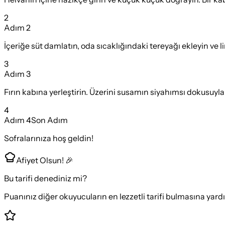
2
Adım
2
İçeriğe süt damlatın, oda sıcaklığındaki tereyağı ekleyin ve
3
Adım
3
Fırın kabına yerleştirin. Üzerini susamın siyahımsı dokusuyla 
4
Adım
4
Son Adım
Sofralarınıza hoş geldin!
Afiyet Olsun! 🎉
Bu tarifi denediniz mi?
Puanınız diğer okuyucuların en lezzetli tarifi bulmasına yard