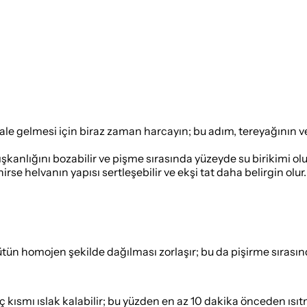
hale gelmesi için biraz zaman harcayın; bu adım, tereyağının v
ışkanlığını bozabilir ve pişme sırasında yüzeyde su birikimi ol
e helvanın yapısı sertleşebilir ve ekşi tat daha belirgin olur.
 homojen şekilde dağılması zorlaşır; bu da pişirme sırasında kı
 iç kısmı ıslak kalabilir; bu yüzden en az 10 dakika önceden ısı