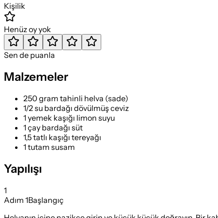
Kişilik
Henüz oy yok
Sen de puanla
Malzemeler
250 gram tahinli helva (sade)
1/2 su bardağı dövülmüş ceviz
1 yemek kaşığı limon suyu
1 çay bardağı süt
1,5 tatlı kaşığı tereyağı
1 tutam susam
Yapılışı
1
Adım
1
Başlangıç
Helvanın içine nazikçe girin ve küçük küçük doğrayın. Bir kaba