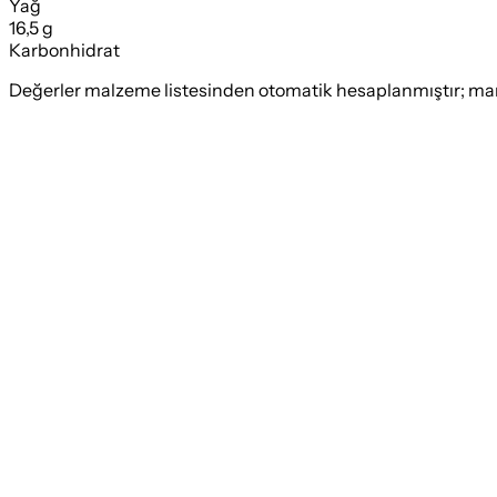
Yağ
16,5 g
Karbonhidrat
Değerler malzeme listesinden otomatik hesaplanmıştır; marka