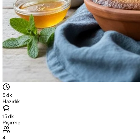
5
dk
Hazırlık
15
dk
Pişirme
4