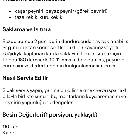
kaşar peyniri
:
beyaz peynir (çörek peyniri)
taze kekik
:
kuru kekik
Saklama ve Isıtma
Buzdolabında 2 gün, derin dondurucuda 1 ay saklanabilir.
Soğutulduktan sonra sert kapaklı bir kavanoz veya fırın
kâğıdıyla kaplanan kapta saklayın. Tekrar ısıtmak için
fırında 180 derecede 10-12 dakika bekletin; bu, peynirin
erimesini ve dış katmanının kırılganlaşmasını önler.
Nasıl Servis Edilir
Sıcak servis yapın; yanına bir dilim ekmek veya ıspanaklı
pilavla birlikte sunun; bu, mantarların koyu aromasını ve
peynirin yoğunluğunu dengeler.
Besin Değerleri
(
1 porsiyon
, yaklaşık)
110 kcal
Kalori