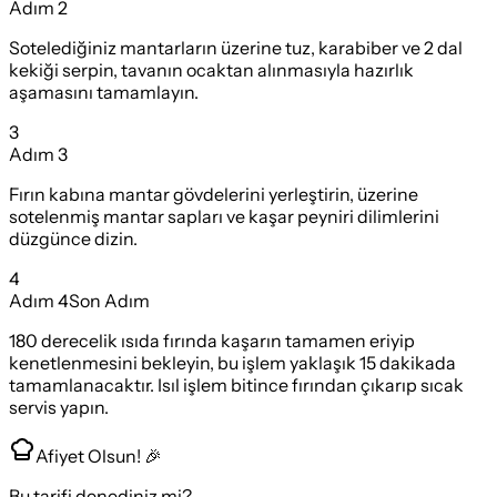
Adım
2
Sotelediğiniz mantarların üzerine tuz, karabiber ve 2 dal
kekiği serpin, tavanın ocaktan alınmasıyla hazırlık
aşamasını tamamlayın.
3
Adım
3
Fırın kabına mantar gövdelerini yerleştirin, üzerine
sotelenmiş mantar sapları ve kaşar peyniri dilimlerini
düzgünce dizin.
4
Adım
4
Son Adım
180 derecelik ısıda fırında kaşarın tamamen eriyip
kenetlenmesini bekleyin, bu işlem yaklaşık 15 dakikada
tamamlanacaktır. Isıl işlem bitince fırından çıkarıp sıcak
servis yapın.
Afiyet Olsun! 🎉
Bu tarifi denediniz mi?