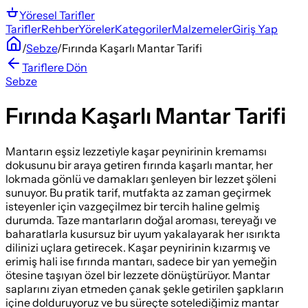
Yöresel
Tarifler
Tarifler
Rehber
Yöreler
Kategoriler
Malzemeler
Giriş Yap
/
Sebze
/
Fırında Kaşarlı Mantar Tarifi
Tariflere Dön
Sebze
Fırında Kaşarlı Mantar Tarifi
Mantarın eşsiz lezzetiyle kaşar peynirinin kremamsı
dokusunu bir araya getiren fırında kaşarlı mantar, her
lokmada gönlü ve damakları şenleyen bir lezzet şöleni
sunuyor. Bu pratik tarif, mutfakta az zaman geçirmek
isteyenler için vazgeçilmez bir tercih haline gelmiş
durumda. Taze mantarların doğal aroması, tereyağı ve
baharatlarla kusursuz bir uyum yakalayarak her ısırıkta
dilinizi uçlara getirecek. Kaşar peynirinin kızarmış ve
erimiş hali ise fırında mantarı, sadece bir yan yemeğin
ötesine taşıyan özel bir lezzete dönüştürüyor. Mantar
saplarını ziyan etmeden çanak şekle getirilen şapkların
içine dolduruyoruz ve bu süreçte sotelediğimiz mantar