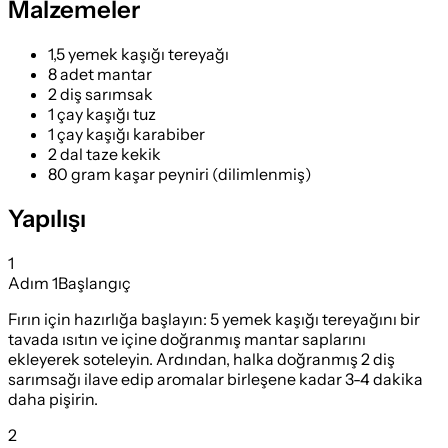
Malzemeler
1,5 yemek kaşığı tereyağı
8 adet mantar
2 diş sarımsak
1 çay kaşığı tuz
1 çay kaşığı karabiber
2 dal taze kekik
80 gram kaşar peyniri (dilimlenmiş)
Yapılışı
1
Adım
1
Başlangıç
Fırın için hazırlığa başlayın: 5 yemek kaşığı tereyağını bir
tavada ısıtın ve içine doğranmış mantar saplarını
ekleyerek soteleyin. Ardından, halka doğranmış 2 diş
sarımsağı ilave edip aromalar birleşene kadar 3-4 dakika
daha pişirin.
2