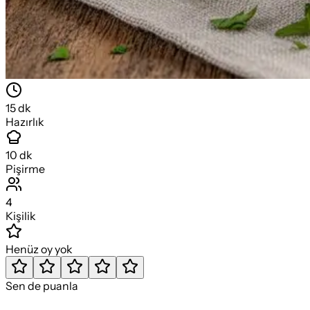
15
dk
Hazırlık
10
dk
Pişirme
4
Kişilik
Henüz oy yok
Sen de puanla