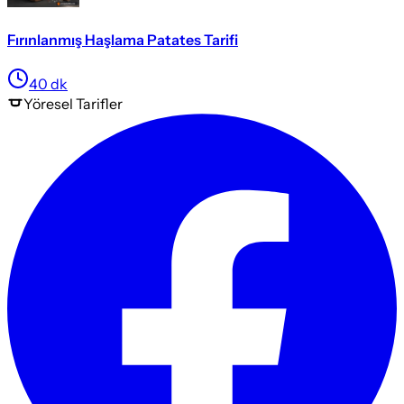
Fırınlanmış Haşlama Patates Tarifi
40
dk
Yöresel
Tarifler