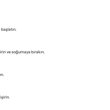
 başlatın.
rin ve soğumaya bırakın.
ın.
şirin.