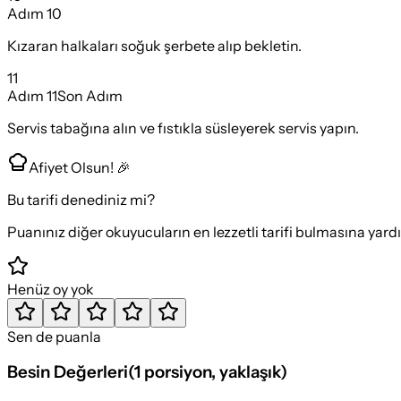
Adım
10
Kızaran halkaları soğuk şerbete alıp bekletin.
11
Adım
11
Son Adım
Servis tabağına alın ve fıstıkla süsleyerek servis yapın.
Afiyet Olsun! 🎉
Bu tarifi denediniz mi?
Puanınız diğer okuyucuların en lezzetli tarifi bulmasına yard
Henüz oy yok
Sen de puanla
Besin Değerleri
(
1 porsiyon
, yaklaşık)