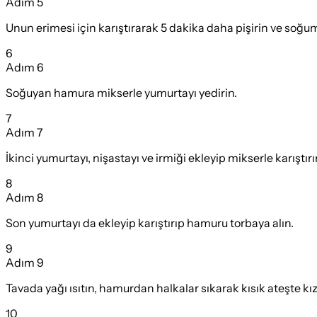
Adım
5
Unun erimesi için karıştırarak 5 dakika daha pişirin ve soğu
6
Adım
6
Soğuyan hamura mikserle yumurtayı yedirin.
7
Adım
7
İkinci yumurtayı, nişastayı ve irmiği ekleyip mikserle karıştırı
8
Adım
8
Son yumurtayı da ekleyip karıştırıp hamuru torbaya alın.
9
Adım
9
Tavada yağı ısıtın, hamurdan halkalar sıkarak kısık ateşte kız
10