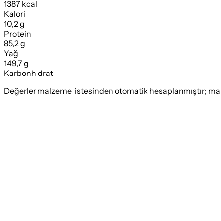
1387 kcal
Kalori
10,2 g
Protein
85,2 g
Yağ
149,7 g
Karbonhidrat
Değerler malzeme listesinden otomatik hesaplanmıştır; marka