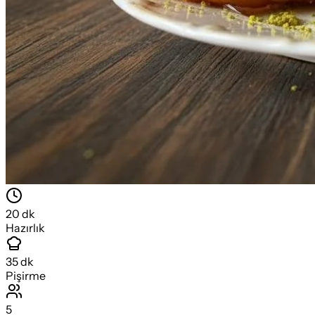
20
dk
Hazırlık
35
dk
Pişirme
5