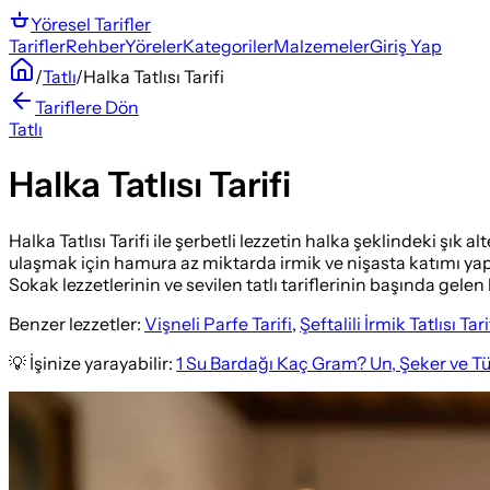
Yöresel
Tarifler
Tarifler
Rehber
Yöreler
Kategoriler
Malzemeler
Giriş Yap
/
Tatlı
/
Halka Tatlısı Tarifi
Tariflere Dön
Tatlı
Halka Tatlısı Tarifi
Halka Tatlısı Tarifi ile şerbetli lezzetin halka şeklindeki şık a
ulaşmak için hamura az miktarda irmik ve nişasta katımı yapıy
Sokak lezzetlerinin ve sevilen tatlı tariflerinin başında gelen
Benzer lezzetler:
Vişneli Parfe Tarifi
,
Şeftalili İrmik Tatlısı Tari
💡 İşinize yarayabilir:
1 Su Bardağı Kaç Gram? Un, Şeker ve T