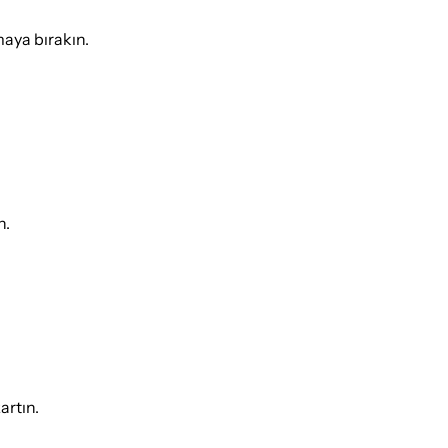
maya bırakın.
n.
artın.