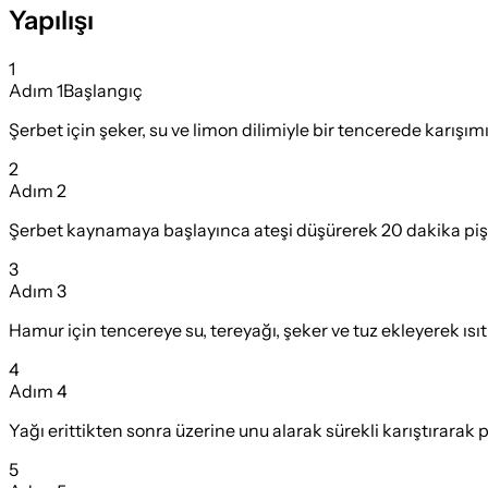
Yapılışı
1
Adım
1
Başlangıç
Şerbet için şeker, su ve limon dilimiyle bir tencerede karışımı
2
Adım
2
Şerbet kaynamaya başlayınca ateşi düşürerek 20 dakika pişi
3
Adım
3
Hamur için tencereye su, tereyağı, şeker ve tuz ekleyerek ısıt
4
Adım
4
Yağı erittikten sonra üzerine unu alarak sürekli karıştırarak pi
5