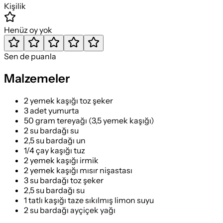
Kişilik
Henüz oy yok
Sen de puanla
Malzemeler
2 yemek kaşığı toz şeker
3 adet yumurta
50 gram tereyağı (3,5 yemek kaşığı)
2 su bardağı su
2,5 su bardağı un
1/4 çay kaşığı tuz
2 yemek kaşığı irmik
2 yemek kaşığı mısır nişastası
3 su bardağı toz şeker
2,5 su bardağı su
1 tatlı kaşığı taze sıkılmış limon suyu
2 su bardağı ayçiçek yağı