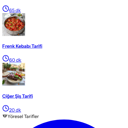
65
dk
Frenk Kebabı Tarifi
60
dk
Ciğer Şiş Tarifi
20
dk
Yöresel
Tarifler