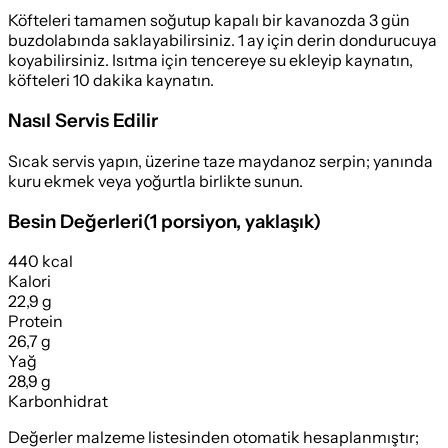
Köfteleri tamamen soğutup kapalı bir kavanozda 3 gün
buzdolabında saklayabilirsiniz. 1 ay için derin dondurucuya
koyabilirsiniz. Isıtma için tencereye su ekleyip kaynatın,
köfteleri 10 dakika kaynatın.
Nasıl Servis Edilir
Sıcak servis yapın, üzerine taze maydanoz serpin; yanında
kuru ekmek veya yoğurtla birlikte sunun.
Besin Değerleri
(
1 porsiyon
, yaklaşık)
440 kcal
Kalori
22,9 g
Protein
26,7 g
Yağ
28,9 g
Karbonhidrat
Değerler malzeme listesinden otomatik hesaplanmıştır;