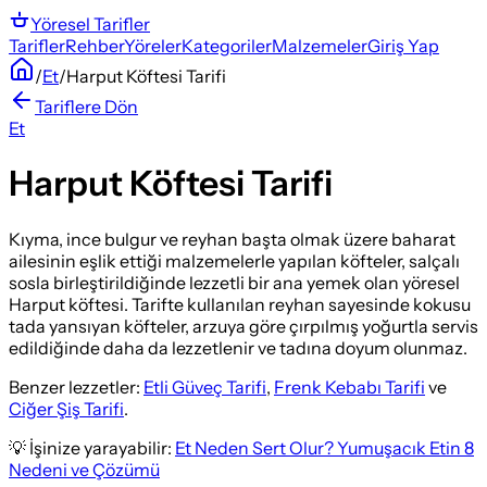
Yöresel
Tarifler
Tarifler
Rehber
Yöreler
Kategoriler
Malzemeler
Giriş Yap
/
Et
/
Harput Köftesi Tarifi
Tariflere Dön
Et
Harput Köftesi Tarifi
Kıyma, ince bulgur ve reyhan başta olmak üzere baharat
ailesinin eşlik ettiği malzemelerle yapılan köfteler, salçalı
sosla birleştirildiğinde lezzetli bir ana yemek olan yöresel
Harput köftesi. Tarifte kullanılan reyhan sayesinde kokusu
tada yansıyan köfteler, arzuya göre çırpılmış yoğurtla servis
edildiğinde daha da lezzetlenir ve tadına doyum olunmaz.
Benzer lezzetler:
Etli Güveç Tarifi
,
Frenk Kebabı Tarifi
ve
Ciğer Şiş Tarifi
.
💡 İşinize yarayabilir:
Et Neden Sert Olur? Yumuşacık Etin 8
Nedeni ve Çözümü