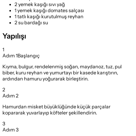
2 yemek kaşığı sıvı yağ
1 yemek kaşığı domates salçası
1 tatlı kaşığı kurutulmuş reyhan
2 su bardağı su
Yapılışı
1
Adım
1
Başlangıç
Kıyma, bulgur, rendelenmiş soğan, maydanoz, tuz, pul
biber, kuru reyhan ve yumurtayı bir kasede karıştırın,
ardından hamuru yoğurarak birleştirin.
2
Adım
2
Hamurdan misket büyüklüğünde küçük parçalar
kopararak yuvarlayıp köfteler şekillendirin.
3
Adım
3