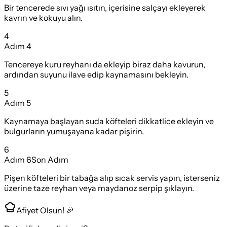
Bir tencerede sıvı yağı ısıtın, içerisine salçayı ekleyerek
kavrın ve kokuyu alın.
4
Adım
4
Tencereye kuru reyhanı da ekleyip biraz daha kavurun,
ardından suyunu ilave edip kaynamasını bekleyin.
5
Adım
5
Kaynamaya başlayan suda köfteleri dikkatlice ekleyin ve
bulgurların yumuşayana kadar pişirin.
6
Adım
6
Son Adım
Pişen köfteleri bir tabağa alıp sıcak servis yapın, isterseniz
üzerine taze reyhan veya maydanoz serpip şıklayın.
Afiyet Olsun! 🎉