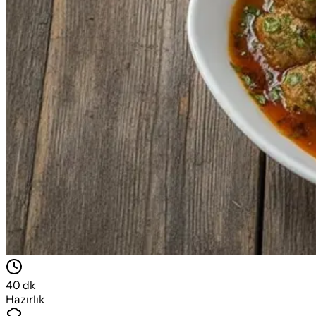
40
dk
Hazırlık