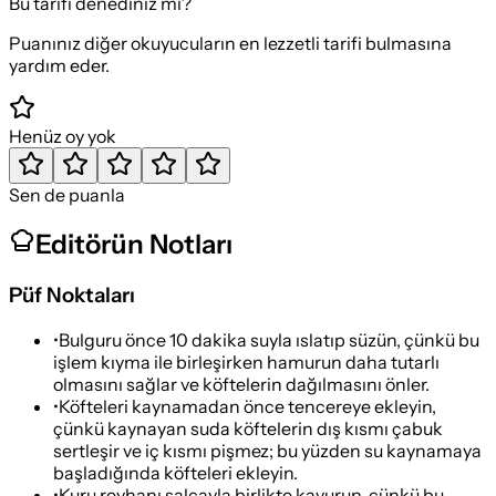
Bu tarifi denediniz mi?
Puanınız diğer okuyucuların en lezzetli tarifi bulmasına
yardım eder.
Henüz oy yok
Sen de puanla
Editörün Notları
Püf Noktaları
•
Bulguru önce 10 dakika suyla ıslatıp süzün, çünkü bu
işlem kıyma ile birleşirken hamurun daha tutarlı
olmasını sağlar ve köftelerin dağılmasını önler.
•
Köfteleri kaynamadan önce tencereye ekleyin,
çünkü kaynayan suda köftelerin dış kısmı çabuk
sertleşir ve iç kısmı pişmez; bu yüzden su kaynamaya
başladığında köfteleri ekleyin.
•
Kuru reyhanı salçayla birlikte kavurun, çünkü bu