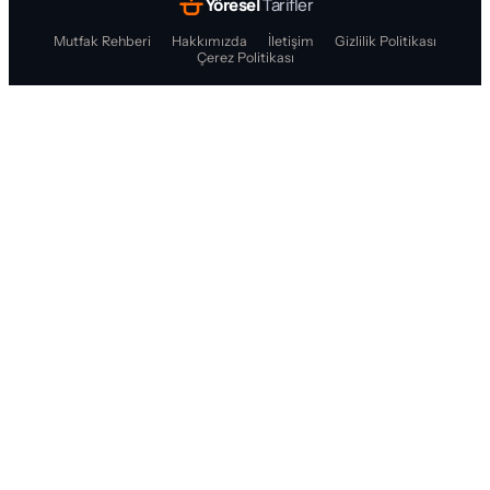
Yöresel
Tarifler
Mutfak Rehberi
Hakkımızda
İletişim
Gizlilik Politikası
Çerez Politikası