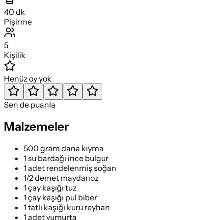
40
dk
Pişirme
5
Kişilik
Henüz oy yok
Sen de puanla
Malzemeler
500 gram dana kıyma
1 su bardağı ince bulgur
1 adet rendelenmiş soğan
1/2 demet maydanoz
1 çay kaşığı tuz
1 çay kaşığı pul biber
1 tatlı kaşığı kuru reyhan
1 adet yumurta