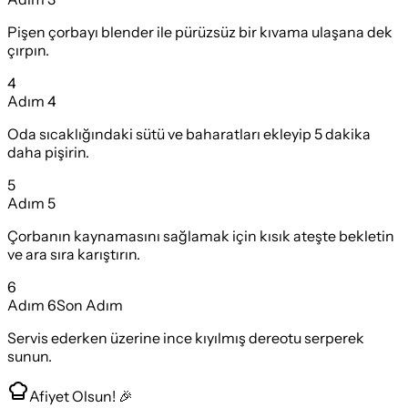
Pişen çorbayı blender ile pürüzsüz bir kıvama ulaşana dek
çırpın.
4
Adım
4
Oda sıcaklığındaki sütü ve baharatları ekleyip 5 dakika
daha pişirin.
5
Adım
5
Çorbanın kaynamasını sağlamak için kısık ateşte bekletin
ve ara sıra karıştırın.
6
Adım
6
Son Adım
Servis ederken üzerine ince kıyılmış dereotu serperek
sunun.
Afiyet Olsun! 🎉