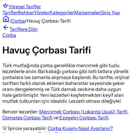
Yöresel
Tarifler
Tarifler
Rehber
Yöreler
Kategoriler
Malzemeler
Giriş Yap
/
Çorba
/
Havuç Çorbası Tarifi
Tariflere Dön
Çorba
Havuç Çorbası Tarifi
Türk mutfağında çorba genellikle mercimek gibi tuzlu
lezzetlerle anılır. Bal kabağı çorbası gibi tatlı tatlara yönelik
çorbalara ise zamanla alışmaya başlandı. Bu tarifte, orijinal
tariften farklı olarak eklenen baharatlar sayesinde şeker
oranı dengelenmiş ve Türk damak zevkine daha uygun
hale getirilmiştir. Yeni lezzetleri keşfetmekten keyif alan
mutfak tutkunları için idealdir. Lezzetli olması dileğiyle!
Benzer lezzetler:
Mercimek Çorbası (Lokanta Usulü) Tarifi
,
Domates Çorbası Tarifi
ve
Ezogelin Çorbası Tarifi
.
💡 İşinize yarayabilir:
Çorba Kıvamı Nasıl Ayarlanır?