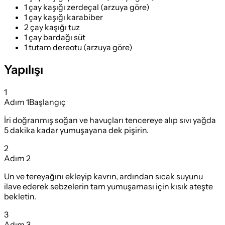
1 çay kaşığı zerdeçal (arzuya göre)
1 çay kaşığı karabiber
2 çay kaşığı tuz
1 çay bardağı süt
1 tutam dereotu (arzuya göre)
Yapılışı
1
Adım
1
Başlangıç
İri doğranmış soğan ve havuçları tencereye alıp sıvı yağda
5 dakika kadar yumuşayana dek pişirin.
2
Adım
2
Un ve tereyağını ekleyip kavrın, ardından sıcak suyunu
ilave ederek sebzelerin tam yumuşaması için kısık ateşte
bekletin.
3
Adım
3