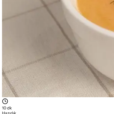
10
dk
Hazırlık