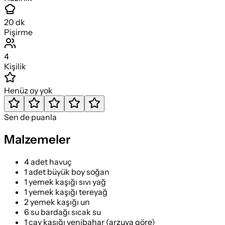
20
dk
Pişirme
4
Kişilik
Henüz oy yok
Sen de puanla
Malzemeler
4 adet havuç
1 adet büyük boy soğan
1 yemek kaşığı sıvı yağ
1 yemek kaşığı tereyağ
2 yemek kaşığı un
6 su bardağı sıcak su
1 çay kaşığı yenibahar (arzuya göre)