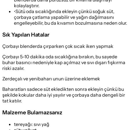
kolaylaştırır.
•
Sütü oda sıcaklığında ekleyin çünkü soğuk süt,
çorbaya çatlama yapabilir ve yağın dağılmasını
engelleyebilir, bu da kıvamın bozulmasına neden olur.
Sık Yapılan Hatalar
Çorbayı blenderda çırparken çok sıcak iken yapmak
Çorbayı 5-10 dakika oda sıcaklığına bırakın, bu sayede
buhar basıncı nedeniyle kap açılmaz ve sıvı dışarı fışkırma
riski azalır.
Zerdeçalı ve yenibaharı unun üzerine eklemek
Baharatları sadece süt ekledikten sonra ekleyin çünkü bu
şekilde kokular daha iyi yayılır ve çorbaya daha dengeli bir
tat katılır.
Malzeme Bulamazsanız
tereyağı
:
sıvı yağ
süt
:
yoğurt