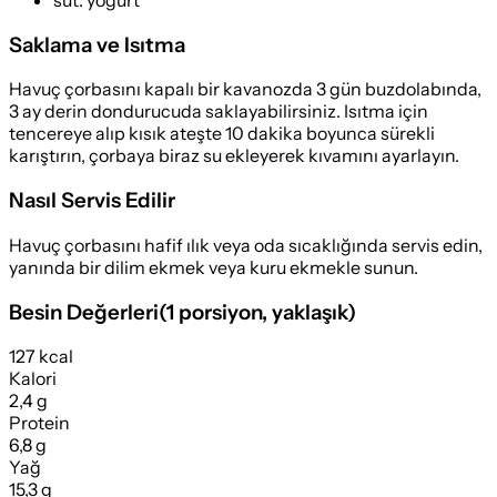
Saklama ve Isıtma
Havuç çorbasını kapalı bir kavanozda 3 gün buzdolabında,
3 ay derin dondurucuda saklayabilirsiniz. Isıtma için
tencereye alıp kısık ateşte 10 dakika boyunca sürekli
karıştırın, çorbaya biraz su ekleyerek kıvamını ayarlayın.
Nasıl Servis Edilir
Havuç çorbasını hafif ılık veya oda sıcaklığında servis edin,
yanında bir dilim ekmek veya kuru ekmekle sunun.
Besin Değerleri
(
1 porsiyon
, yaklaşık)
127 kcal
Kalori
2,4 g
Protein
6,8 g
Yağ
15,3 g