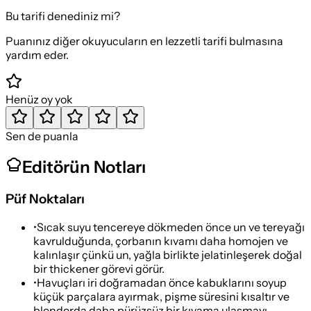
Bu tarifi denediniz mi?
Puanınız diğer okuyucuların en lezzetli tarifi bulmasına
yardım eder.
Henüz oy yok
Sen de puanla
Editörün Notları
Püf Noktaları
•
Sıcak suyu tencereye dökmeden önce un ve tereyağı
kavrulduğunda, çorbanın kıvamı daha homojen ve
kalınlaşır çünkü un, yağla birlikte jelatinleşerek doğal
bir thickener görevi görür.
•
Havuçları iri doğramadan önce kabuklarını soyup
küçük parçalara ayırmak, pişme süresini kısaltır ve
blenderda daha pürüzsüz bir kıvama ulaşmayı