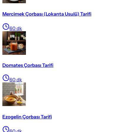
Mercimek Çorbası (Lokanta Usulü) Tarifi
60
dk
Domates Çorbası Tarifi
60
dk
Ezogelin Çorbası Tarifi
60
dk