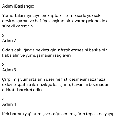
1
Adım
1
Başlangıç
Yumurtaları ayrı ayrı bir kapta kırıp, mikserle yüksek
devirde çırpın ve hafifçe akışkan bir kıvama gelene dek
sürekli karıştırın.
2
Adım
2
Oda sıcaklığında beklettiğiniz fıstık ezmesini başka bir
kaba alın ve yumuşamasını sağlayın.
3
Adım
3
Çırpılmış yumurtaların üzerine fıstık ezmesini azar azar
ekleyip spatula ile nazikçe karıştırın, havasını bozmadan
dikkatli hareket edin.
4
Adım
4
Kek harcını yağlanmış ve kağıt serilmiş fırın tepsisine yayıp