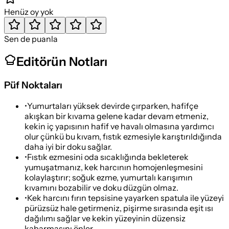
Henüz oy yok
Sen de puanla
Editörün Notları
Püf Noktaları
•
Yumurtaları yüksek devirde çırparken, hafifçe
akışkan bir kıvama gelene kadar devam etmeniz,
kekin iç yapısının hafif ve havalı olmasına yardımcı
olur çünkü bu kıvam, fıstık ezmesiyle karıştırıldığında
daha iyi bir doku sağlar.
•
Fıstık ezmesini oda sıcaklığında bekleterek
yumuşatmanız, kek harcının homojenleşmesini
kolaylaştırır; soğuk ezme, yumurtalı karışımın
kıvamını bozabilir ve doku düzgün olmaz.
•
Kek harcını fırın tepsisine yayarken spatula ile yüzeyi
pürüzsüz hale getirmeniz, pişirme sırasında eşit ısı
dağılımı sağlar ve kekin yüzeyinin düzensiz
kabarmasını önler.