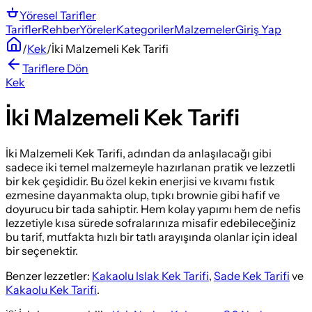
Yöresel
Tarifler
Tarifler
Rehber
Yöreler
Kategoriler
Malzemeler
Giriş Yap
/
Kek
/
İki Malzemeli Kek Tarifi
Tariflere Dön
Kek
İki Malzemeli Kek Tarifi
İki Malzemeli Kek Tarifi, adından da anlaşılacağı gibi
sadece iki temel malzemeyle hazırlanan pratik ve lezzetli
bir kek çeşididir. Bu özel kekin enerjisi ve kıvamı fıstık
ezmesine dayanmakta olup, tıpkı brownie gibi hafif ve
doyurucu bir tada sahiptir. Hem kolay yapımı hem de nefis
lezzetiyle kısa sürede sofralarınıza misafir edebileceğiniz
bu tarif, mutfakta hızlı bir tatlı arayışında olanlar için ideal
bir seçenektir.
Benzer lezzetler:
Kakaolu Islak Kek Tarifi
,
Sade Kek Tarifi
ve
Kakaolu Kek Tarifi
.