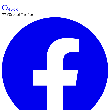
45
dk
Yöresel
Tarifler