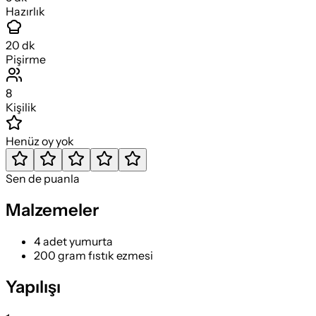
Hazırlık
20
dk
Pişirme
8
Kişilik
Henüz oy yok
Sen de puanla
Malzemeler
4 adet yumurta
200 gram fıstık ezmesi
Yapılışı