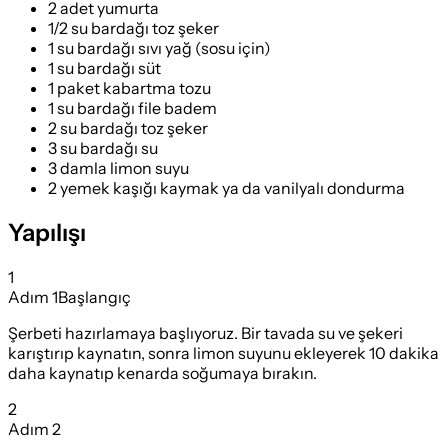
2 adet yumurta
1/2 su bardağı toz şeker
1 su bardağı sıvı yağ (sosu için)
1 su bardağı süt
1 paket kabartma tozu
1 su bardağı file badem
2 su bardağı toz şeker
3 su bardağı su
3 damla limon suyu
2 yemek kaşığı kaymak ya da vanilyalı dondurma
Yapılışı
1
Adım
1
Başlangıç
Şerbeti hazırlamaya başlıyoruz. Bir tavada su ve şekeri
karıştırıp kaynatın, sonra limon suyunu ekleyerek 10 dakika
daha kaynatıp kenarda soğumaya bırakın.
2
Adım
2