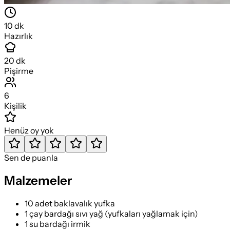
10
dk
Hazırlık
20
dk
Pişirme
6
Kişilik
Henüz oy yok
Sen de puanla
Malzemeler
10 adet baklavalık yufka
1 çay bardağı sıvı yağ (yufkaları yağlamak için)
1 su bardağı irmik