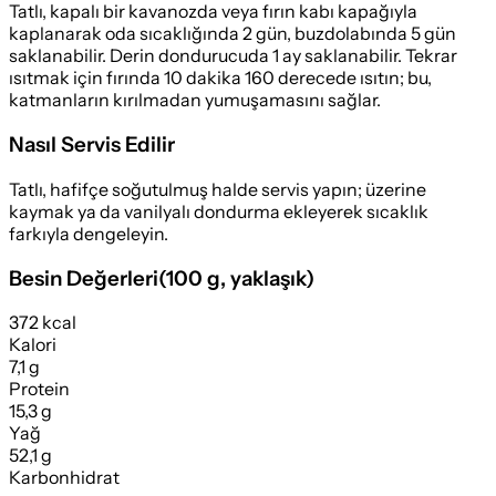
Tatlı, kapalı bir kavanozda veya fırın kabı kapağıyla
kaplanarak oda sıcaklığında 2 gün, buzdolabında 5 gün
saklanabilir. Derin dondurucuda 1 ay saklanabilir. Tekrar
ısıtmak için fırında 10 dakika 160 derecede ısıtın; bu,
katmanların kırılmadan yumuşamasını sağlar.
Nasıl Servis Edilir
Tatlı, hafifçe soğutulmuş halde servis yapın; üzerine
kaymak ya da vanilyalı dondurma ekleyerek sıcaklık
farkıyla dengeleyin.
Besin Değerleri
(
100 g
, yaklaşık)
372 kcal
Kalori
7,1 g
Protein
15,3 g
Yağ
52,1 g
Karbonhidrat