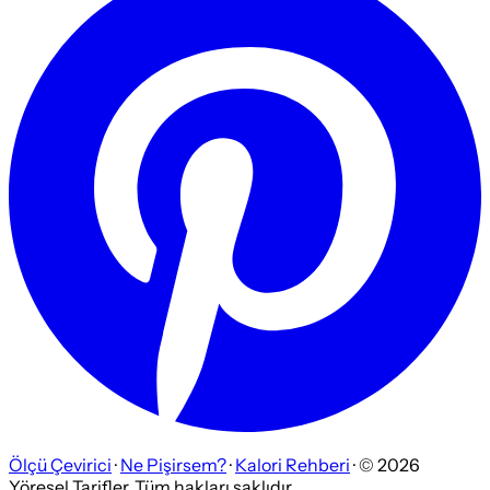
Ölçü Çevirici
·
Ne Pişirsem?
·
Kalori Rehberi
· ©
2026
Yöresel Tarifler. Tüm hakları saklıdır.