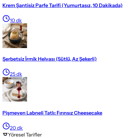
Krem Şantisiz Parfe Tarifi (Yumurtasız, 10 Dakikada)
10
dk
Şerbetsiz İrmik Helvası (Sütlü, Az Şekerli)
25
dk
Pişmeyen Labneli Tatlı: Fırınsız Cheesecake
20
dk
Yöresel
Tarifler