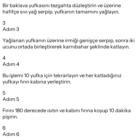
Bir baklava yufkasını tezgahta düzleştirin ve üzerine
hafifçe sıvı yağ serpip, yufkanın tamamını yağlayın.
3
Adım
3
Yağlanan yufkanın üzerine irmiği genişçe serpip, sonra iki
ucunu ortada birleştirerek karnıbahar şeklinde katlayın.
4
Adım
4
Bu işlemi 10 yufka için tekrarlayın ve her katladığınız
yufkayı fırın kabına yerleştirin.
5
Adım
5
Fırını 180 derecede ısıtın ve kabını fırına koyup 10 dakika
pişirin.
6
Adım
6