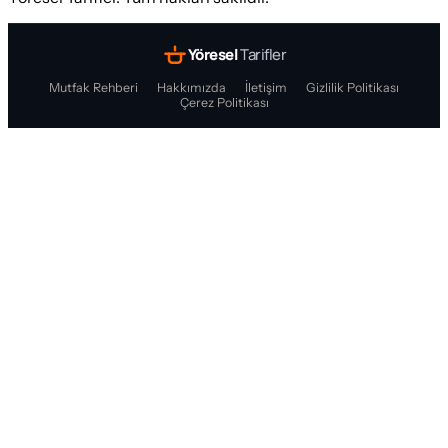
Yöresel
Tarifler
Mutfak Rehberi
Hakkımızda
İletişim
Gizlilik Politikası
Çerez Politikası