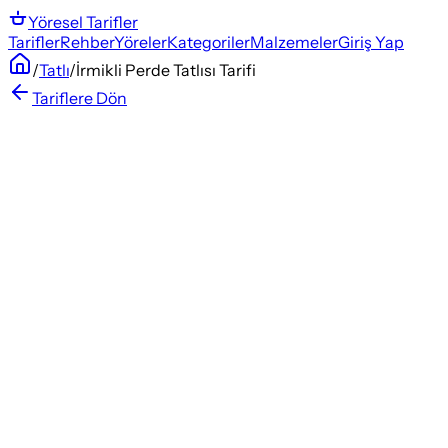
Yöresel
Tarifler
Tarifler
Rehber
Yöreler
Kategoriler
Malzemeler
Giriş Yap
/
Tatlı
/
İrmikli Perde Tatlısı Tarifi
Tariflere Dön