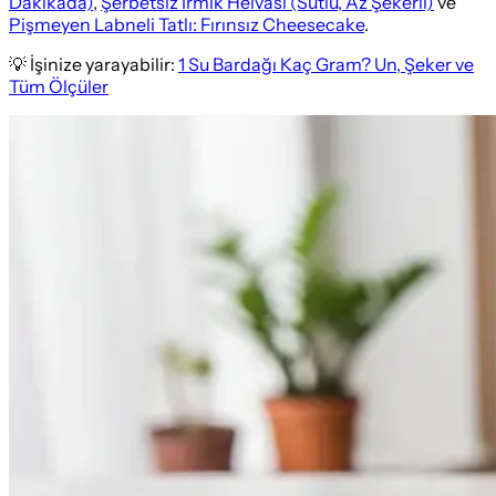
Dakikada)
,
Şerbetsiz İrmik Helvası (Sütlü, Az Şekerli)
ve
Pişmeyen Labneli Tatlı: Fırınsız Cheesecake
.
💡 İşinize yarayabilir:
1 Su Bardağı Kaç Gram? Un, Şeker ve
Tüm Ölçüler