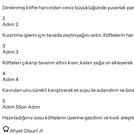
Dinlenmiş köfte harcından ceviz büyüklüğünde yuvarlak parçal
2
Adım
2
Kızartma işlemi için tavada zeytinyağını ısıtın. Köftelerin her
3
Adım
3
Köfteleri çıkarıp tavanın altını kısın, kalan yağa un ekleyere
4
Adım
4
Kavrulan unu sürekli karıştırarak et suyu ile sulandırın ve bir
5
Adım
5
Son Adım
Hazırladığınız sosu köftelerin üzerine gezdirin ve kısık ateşt
Afiyet Olsun! 🎉