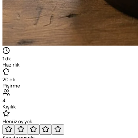
1
dk
Hazırlık
20
dk
Pişirme
4
Kişilik
Henüz oy yok
Sen de puanla