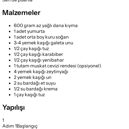
Malzemeler
600 gram az yağlı dana kıyma
1 adet yumurta
1 adet orta boy kuru soğan
3-4 yemek kaşığı galeta unu
1/2 çay kaşığı tuz
1/2 çay kaşığı karabiber
1/2 çay kaşığı yenibahar
1 tutam muskat cevizi rendesi (opsiyonel)
4 yemek kaşığı zeytinyağı
2 yemek kaşığı un
2 su bardağı et suyu
1/2 su bardağı krema
1 çay kaşığı tuz
Yapılışı
1
Adım
1
Başlangıç