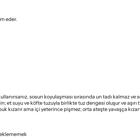
ım eder.
lanırsanız, sosun koyulaşması sırasında un tadı kalmaz ve so
et suyu ve köfte tuzuyla birlikte tuz dengesi oluşur ve aşırı 
buk kızarır ama içi yeterince pişmez; orta ateşte yavaşça kızartı
 beklememek