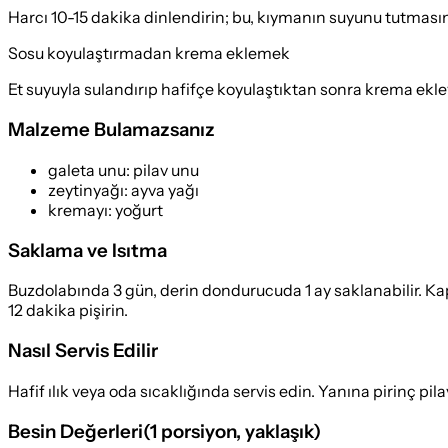
Harcı 10-15 dakika dinlendirin; bu, kıymanın suyunu tutmasın
Sosu koyulaştırmadan krema eklemek
Et suyuyla sulandırıp hafifçe koyulaştıktan sonra krema ekley
Malzeme Bulamazsanız
galeta unu
:
pilav unu
zeytinyağı
:
ayva yağı
kremayı
:
yoğurt
Saklama ve Isıtma
Buzdolabında 3 gün, derin dondurucuda 1 ay saklanabilir. Kapalı,
12 dakika pişirin.
Nasıl Servis Edilir
Hafif ılık veya oda sıcaklığında servis edin. Yanına pirinç pil
Besin Değerleri
(
1 porsiyon
, yaklaşık)