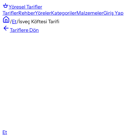
Yöresel
Tarifler
Tarifler
Rehber
Yöreler
Kategoriler
Malzemeler
Giriş Yap
/
Et
/
İsveç Köftesi Tarifi
Tariflere Dön
Et