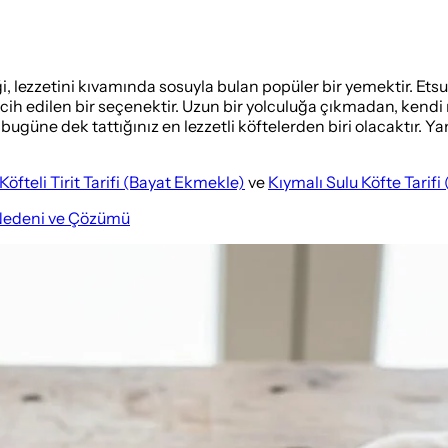
diği, lezzetini kıvamında sosuyla bulan popüler bir yemektir. Etsu
h edilen bir seçenektir. Uzun bir yolculuğa çıkmadan, kendi mu
ki, bugüne dek tattığınız en lezzetli köftelerden biri olacaktır. Y
Köfteli Tirit Tarifi (Bayat Ekmekle)
ve
Kıymalı Sulu Köfte Tarifi 
 Nedeni ve Çözümü