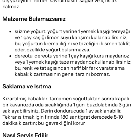
dış yüzeyinin hemen kavrulmasını sağlar ve içi ıslak
kalmaz.
Malzeme Bulamazsanız
süzme yoğurt
:
yoğurt yerine 1 yemek kaşığı tereyağı
ve 1 çay kaşığı limon suyu karışımı kullanabilirsiniz;
bu, yoğurtun kremalılığını ve tazeliğini kısmen taklit
eder, özellikle yoğurt bulunmazsa.
dereotu
:
dereotu yerine 1 çay kaşığı kuru maydanoz
veya 1 yemek kaşığı taze maydanoz kullanabilirsiniz;
bu, renk ve tat açısından hafif bir fark yaratır ama
kabak kızartmasının genel tarzını bozmaz.
Saklama ve Isıtma
Kızartılmış kabakları tamamen soğuttuktan sonra kapalı
bir kavanozda oda sıcaklığında 1 gün, buzdolabında 3 gün
saklayabilirsiniz. Derin dondurucuda 1 ay saklanabilir.
Tekrar ısıtmak için fırında 180 santigrat derecede 8-10
dakika kızartın; bu, gevrekliğini korur.
Nasıl Servis Edilir