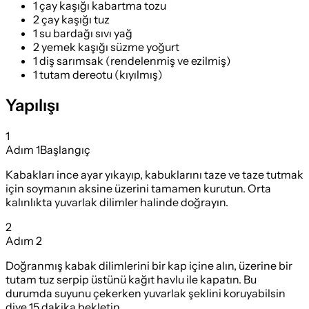
1 çay kaşığı kabartma tozu
2 çay kaşığı tuz
1 su bardağı sıvı yağ
2 yemek kaşığı süzme yoğurt
1 diş sarımsak (rendelenmiş ve ezilmiş)
1 tutam dereotu (kıyılmış)
Yapılışı
1
Adım
1
Başlangıç
Kabakları ince ayar yıkayıp, kabuklarını taze ve taze tutmak
için soymanın aksine üzerini tamamen kurutun. Orta
kalınlıkta yuvarlak dilimler halinde doğrayın.
2
Adım
2
Doğranmış kabak dilimlerini bir kap içine alın, üzerine bir
tutam tuz serpip üstünü kağıt havlu ile kapatın. Bu
durumda suyunu çekerken yuvarlak şeklini koruyabilsin
diye 15 dakika bekletin.