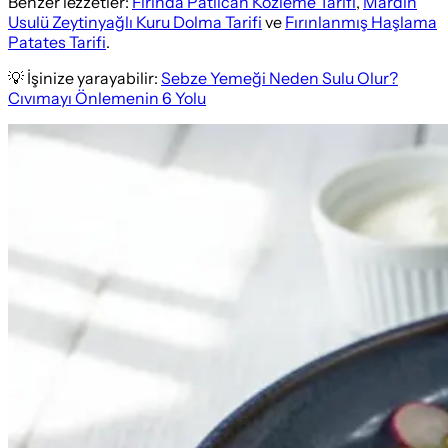
Benzer lezzetler:
Fırında Patlıcan Közleme Tarifi
,
Mardin
Usulü Zeytinyağlı Kuru Dolma Tarifi
ve
Fırınlanmış Haşlama
Patates Tarifi
.
💡 İşinize yarayabilir:
Sebze Yemeği Neden Sulu Olur?
Cıvımayı Önlemenin 6 Yolu