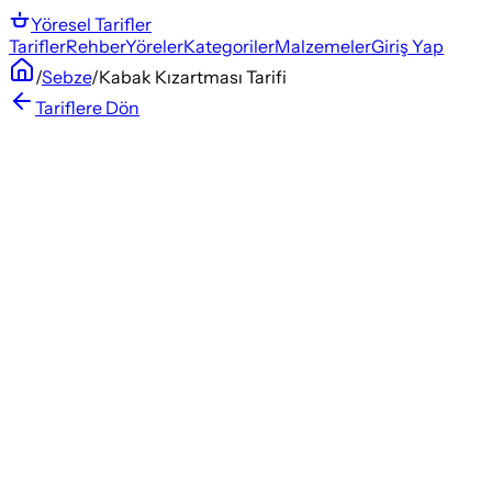
Yöresel
Tarifler
Tarifler
Rehber
Yöreler
Kategoriler
Malzemeler
Giriş Yap
/
Sebze
/
Kabak Kızartması Tarifi
Tariflere Dön