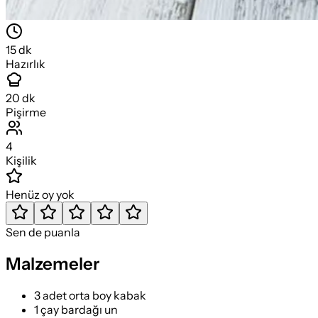
15
dk
Hazırlık
20
dk
Pişirme
4
Kişilik
Henüz oy yok
Sen de puanla
Malzemeler
3 adet orta boy kabak
1 çay bardağı un