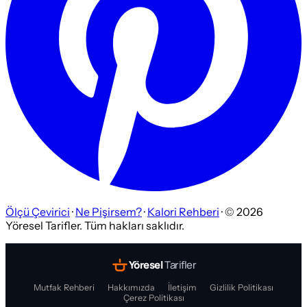
Ölçü Çevirici
·
Ne Pişirsem?
·
Kalori Rehberi
· ©
2026
Yöresel Tarifler. Tüm hakları saklıdır.
Yöresel
Tarifler
Mutfak Rehberi
Hakkımızda
İletişim
Gizlilik Politikası
Çerez Politikası