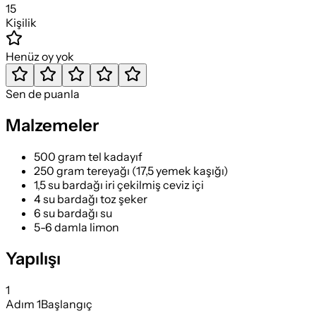
15
Kişilik
Henüz oy yok
Sen de puanla
Malzemeler
500 gram tel kadayıf
250 gram tereyağı (17,5 yemek kaşığı)
1,5 su bardağı iri çekilmiş ceviz içi
4 su bardağı toz şeker
6 su bardağı su
5-6 damla limon
Yapılışı
1
Adım
1
Başlangıç