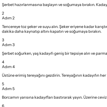
Şerbet hazırlanmasına başlayın ve soğumaya bırakın. Kadayıfı
2
Adım
2
Tencereye toz şeker ve suyu alın. Şeker eriyene kadar karış
dakika daha kaynatıp altını kapatın ve soğumaya bırakın.
3
Adım
3
Şerbet soğurken, yaş kadayıfı geniş bir tepsiye alın ve parma
4
Adım
4
Üstüne erimiş tereyağını gezdirin. Tereyağının kadayıfın her 
5
Adım
5
Borcamın yarısına kadayıfları bastırarak yayın. Üzerine ceviz 
6