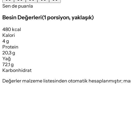
Sen de puanla
Besin Değerleri
(
1 porsiyon
, yaklaşık)
480 kcal
Kalori
4 g
Protein
20,3 g
Yağ
72,1 g
Karbonhidrat
Değerler malzeme listesinden otomatik hesaplanmıştır; marka