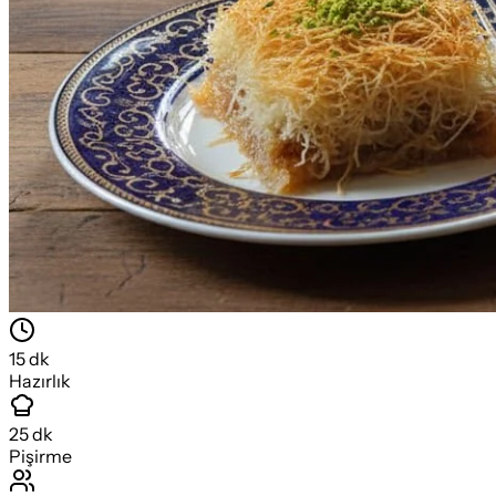
15
dk
Hazırlık
25
dk
Pişirme