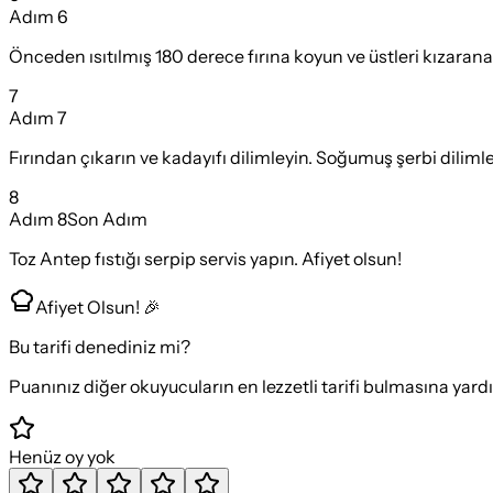
Adım
6
Önceden ısıtılmış 180 derece fırına koyun ve üstleri kızarana
7
Adım
7
Fırından çıkarın ve kadayıfı dilimleyin. Soğumuş şerbi diliml
8
Adım
8
Son Adım
Toz Antep fıstığı serpip servis yapın. Afiyet olsun!
Afiyet Olsun! 🎉
Bu tarifi denediniz mi?
Puanınız diğer okuyucuların en lezzetli tarifi bulmasına yard
Henüz oy yok