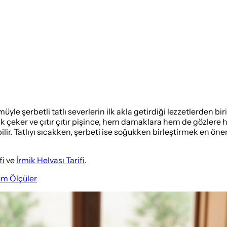
üyle şerbetli tatlı severlerin ilk akla getirdiği lezzetlerden bir
ak çeker ve çıtır çıtır pişince, hem damaklara hem de gözlere ho
abilir. Tatlıyı sıcakken, şerbeti ise soğukken birleştirmek en ö
fi
ve
İrmik Helvası Tarifi
.
üm Ölçüler