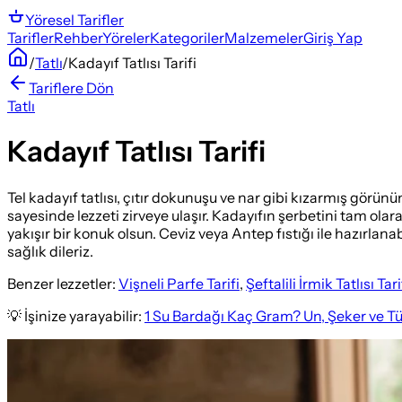
Yöresel
Tarifler
Tarifler
Rehber
Yöreler
Kategoriler
Malzemeler
Giriş Yap
/
Tatlı
/
Kadayıf Tatlısı Tarifi
Tariflere Dön
Tatlı
Kadayıf Tatlısı Tarifi
Tel kadayıf tatlısı, çıtır dokunuşu ve nar gibi kızarmış görünüm
sayesinde lezzeti zirveye ulaşır. Kadayıfın şerbetini tam olar
yakışır bir konuk olsun. Ceviz veya Antep fıstığı ile hazırlan
sağlık dileriz.
Benzer lezzetler:
Vişneli Parfe Tarifi
,
Şeftalili İrmik Tatlısı Tari
💡 İşinize yarayabilir:
1 Su Bardağı Kaç Gram? Un, Şeker ve T