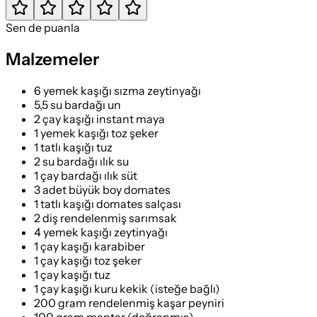
Sen de puanla
Malzemeler
6 yemek kaşığı sızma zeytinyağı
5,5 su bardağı un
2 çay kaşığı instant maya
1 yemek kaşığı toz şeker
1 tatlı kaşığı tuz
2 su bardağı ılık su
1 çay bardağı ılık süt
3 adet büyük boy domates
1 tatlı kaşığı domates salçası
2 diş rendelenmiş sarımsak
4 yemek kaşığı zeytinyağı
1 çay kaşığı karabiber
1 çay kaşığı toz şeker
1 çay kaşığı tuz
1 çay kaşığı kuru kekik (isteğe bağlı)
200 gram rendelenmiş kaşar peyniri
100 gram mantar (doğranmış)