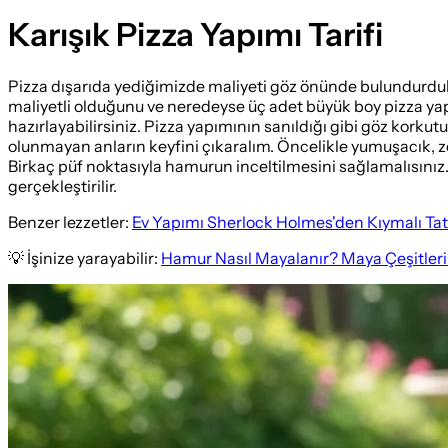
Karışık Pizza Yapımı Tarifi
Pizza dışarıda yediğimizde maliyeti göz önünde bulundurduk
maliyetli olduğunu ve neredeyse üç adet büyük boy pizza yapı
hazırlayabilirsiniz. Pizza yapımının sanıldığı gibi göz korkut
olunmayan anların keyfini çıkaralım. Öncelikle yumuşacık, ze
Birkaç püf noktasıyla hamurun inceltilmesini sağlamalısınız. 
gerçekleştirilir.
Benzer lezzetler:
Ev Yapımı Sherlock Holmes'den Kıymalı Tatlı
💡 İşinize yarayabilir:
Hamur Nasıl Mayalanır? Maya Çeşitleri 