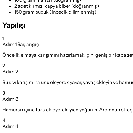
2 adet kırmızı kapya biber (doğranmış)
150 gram sucuk (incecik dilimlenmiş)
Yapılışı
1
Adım
1
Başlangıç
Öncelikle maya karışımını hazırlamak için, geniş bir kaba zeyti
2
Adım
2
Bu sıvı karışımına unu eleyerek yavaş yavaş ekleyin ve hamu
3
Adım
3
Hamurun içine tuzu ekleyerek iyice yoğurun. Ardından streç
4
Adım
4