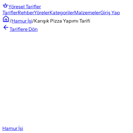
Yöresel
Tarifler
Tarifler
Rehber
Yöreler
Kategoriler
Malzemeler
Giriş Yap
/
Hamur İşi
/
Karışık Pizza Yapımı Tarifi
Tariflere Dön
Hamur İşi