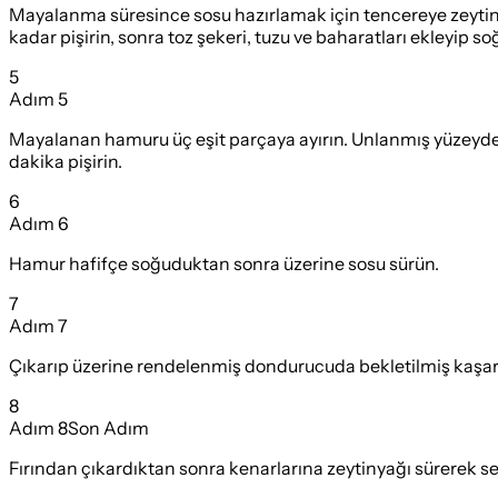
Mayalanma süresince sosu hazırlamak için tencereye zeytiny
kadar pişirin, sonra toz şekeri, tuzu ve baharatları ekleyip s
5
Adım
5
Mayalanan hamuru üç eşit parçaya ayırın. Unlanmış yüzeyde 
dakika pişirin.
6
Adım
6
Hamur hafifçe soğuduktan sonra üzerine sosu sürün.
7
Adım
7
Çıkarıp üzerine rendelenmiş dondurucuda bekletilmiş kaşar p
8
Adım
8
Son Adım
Fırından çıkardıktan sonra kenarlarına zeytinyağı sürerek se