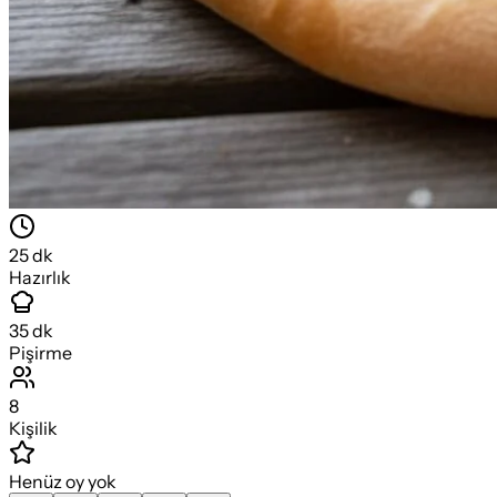
25
dk
Hazırlık
35
dk
Pişirme
8
Kişilik
Henüz oy yok