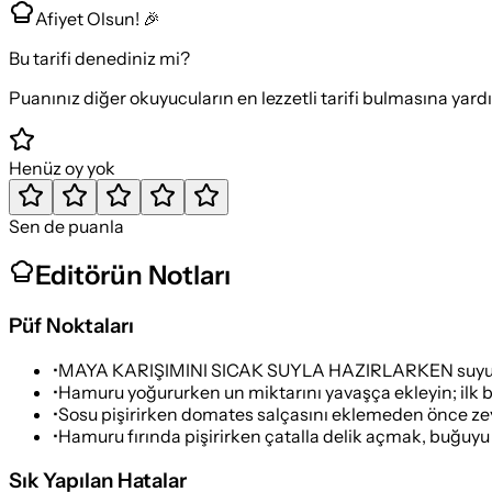
Afiyet Olsun! 🎉
Bu tarifi denediniz mi?
Puanınız diğer okuyucuların en lezzetli tarifi bulmasına yard
Henüz oy yok
Sen de puanla
Editörün Notları
Püf Noktaları
•
MAYA KARIŞIMINI SICAK SUYLA HAZIRLARKEN suyun ılık
•
Hamuru yoğururken un miktarını yavaşça ekleyin; ilk baş
•
Sosu pişirirken domates salçasını eklemeden önce zeyti
•
Hamuru fırında pişirirken çatalla delik açmak, buğuyu 
Sık Yapılan Hatalar