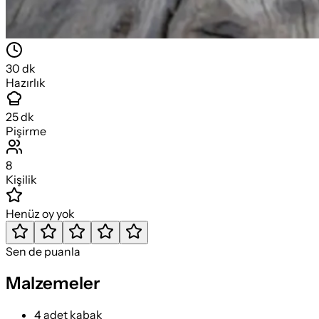
30
dk
Hazırlık
25
dk
Pişirme
8
Kişilik
Henüz oy yok
Sen de puanla
Malzemeler
4 adet kabak