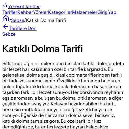
Yöresel
Tarifler
Tarifler
Rehber
Yöreler
Kategoriler
Malzemeler
Giriş Yap
/
Sebze
/
Katıklı Dolma Tarifi
Tariflere Dön
Sebze
Katıklı Dolma Tarifi
Bitlis mutfağının incilerinden biri olan katıklı dolma, adeta
bir lezzet harikası sunan özel bir tarifle karşınızda. Bu
geleneksel dolma çeşidi, klasik dolma tariflerinden farklı
bir tada ve sunuma sahip. Özellikle iç harcında bulgurun
bulunduğu katıklı dolma, kabak dolmasının başarısını da
taşırken farklı bir lezzet sunuyor. Her porsiyonda reyhanın
eşsiz aromasıyla buluşan bu dolma, bitki aromasıyla diğer
çeşitlerinden ayrışıyor. Kolayca hazırlanabilen bu tarif,
herkesin mutfakta deneyebileceği lezzetli bir yemek
sunuyor. Eğer siz de her zaman dolma sever bir iseniz,
katıklı dolma tam size göre. Bu özel tarifi bir kez
denediğinizde, bu enfes lezzete hayran kalacak ve