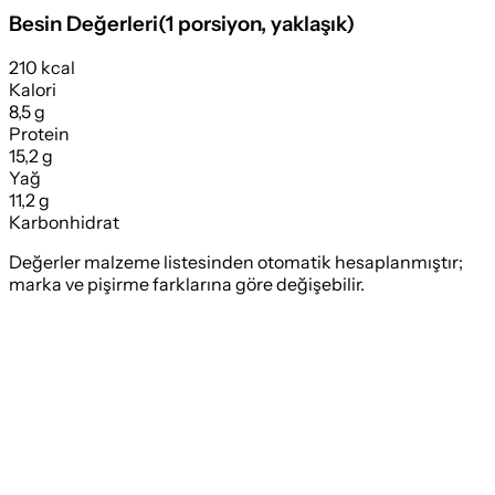
Besin Değerleri
(
1 porsiyon
, yaklaşık)
210 kcal
Kalori
8,5 g
Protein
15,2 g
Yağ
11,2 g
Karbonhidrat
Değerler malzeme listesinden otomatik hesaplanmıştır;
marka ve pişirme farklarına göre değişebilir.