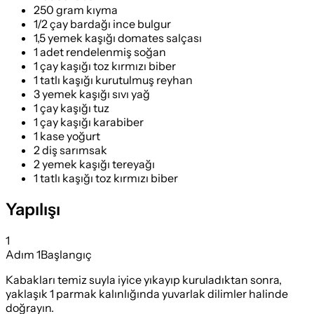
250 gram kıyma
1/2 çay bardağı ince bulgur
1,5 yemek kaşığı domates salçası
1 adet rendelenmiş soğan
1 çay kaşığı toz kırmızı biber
1 tatlı kaşığı kurutulmuş reyhan
3 yemek kaşığı sıvı yağ
1 çay kaşığı tuz
1 çay kaşığı karabiber
1 kase yoğurt
2 diş sarımsak
2 yemek kaşığı tereyağı
1 tatlı kaşığı toz kırmızı biber
Yapılışı
1
Adım
1
Başlangıç
Kabakları temiz suyla iyice yıkayıp kuruladıktan sonra,
yaklaşık 1 parmak kalınlığında yuvarlak dilimler halinde
doğrayın.