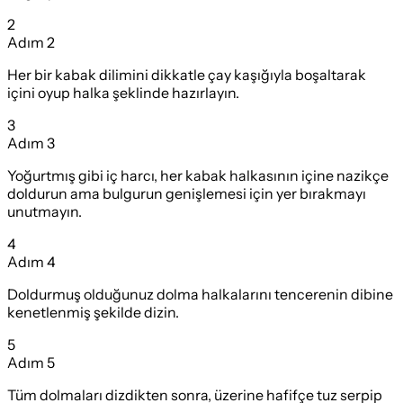
2
Adım
2
Her bir kabak dilimini dikkatle çay kaşığıyla boşaltarak
içini oyup halka şeklinde hazırlayın.
3
Adım
3
Yoğurtmış gibi iç harcı, her kabak halkasının içine nazikçe
doldurun ama bulgurun genişlemesi için yer bırakmayı
unutmayın.
4
Adım
4
Doldurmuş olduğunuz dolma halkalarını tencerenin dibine
kenetlenmiş şekilde dizin.
5
Adım
5
Tüm dolmaları dizdikten sonra, üzerine hafifçe tuz serpip