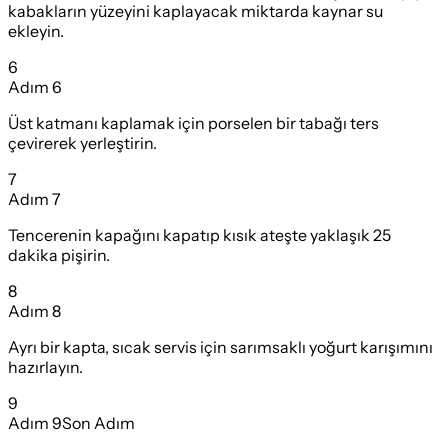
kabakların yüzeyini kaplayacak miktarda kaynar su
ekleyin.
6
Adım
6
Üst katmanı kaplamak için porselen bir tabağı ters
çevirerek yerleştirin.
7
Adım
7
Tencerenin kapağını kapatıp kısık ateşte yaklaşık 25
dakika pişirin.
8
Adım
8
Ayrı bir kapta, sıcak servis için sarımsaklı yoğurt karışımını
hazırlayın.
9
Adım
9
Son Adım