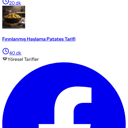
20
dk
Fırınlanmış Haşlama Patates Tarifi
40
dk
Yöresel
Tarifler