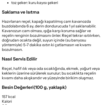
toz şeker
:
kuru kayısı şekeri
Saklama ve Isıtma
Hazırlanan reçel, kapağı kapatılmış cam kavanozda
buzdolabında 6 ay, derin dondurucuda 1 yıl saklanabilir.
Kavanozun cam olması, ışığa karşı koruma sağlar ve
reçelin renginin bozulmasını önler. Reçel tekrar ısıtılırken,
doğrudan ocakta değil, suyun içinde (su banyosu
yöntemiyle) 5-7 dakika ısıtın ki çatlamasın ve kıvamı
bozulmasın.
Nasıl Servis Edilir
Reçel, hafif ılık veya oda sıcaklığında, ekmek, yoğurt veya
keklerin üzerine sürülerek sunulur; bu sıcaklıkta reçelin
kıvamı daha akışkandır ve yüzeyinde birikim oluşmaz.
Besin Değerleri
(
100 g
, yaklaşık)
157 kcal
Kalori