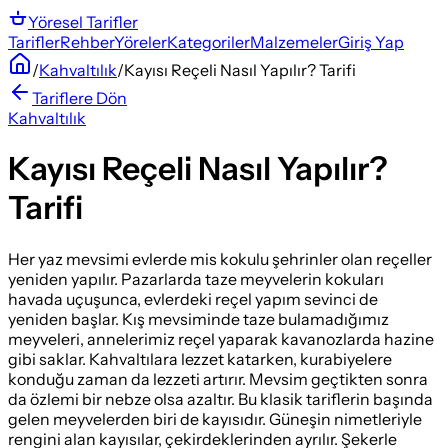
Yöresel
Tarifler
Tarifler
Rehber
Yöreler
Kategoriler
Malzemeler
Giriş Yap
/
Kahvaltılık
/
Kayısı Reçeli Nasıl Yapılır? Tarifi
Tariflere Dön
Kahvaltılık
Kayısı Reçeli Nasıl Yapılır?
Tarifi
Her yaz mevsimi evlerde mis kokulu şehrinler olan reçeller
yeniden yapılır. Pazarlarda taze meyvelerin kokuları
havada uçuşunca, evlerdeki reçel yapım sevinci de
yeniden başlar. Kış mevsiminde taze bulamadığımız
meyveleri, annelerimiz reçel yaparak kavanozlarda hazine
gibi saklar. Kahvaltılara lezzet katarken, kurabiyelere
konduğu zaman da lezzeti artırır. Mevsim geçtikten sonra
da özlemi bir nebze olsa azaltır. Bu klasik tariflerin başında
gelen meyvelerden biri de kayısıdır. Güneşin nimetleriyle
rengini alan kayısılar, çekirdeklerinden ayrılır. Şekerle