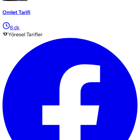
Omlet Tarifi
8
dk
Yöresel
Tarifler