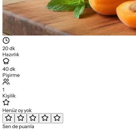
20
dk
Hazırlık
40
dk
Pişirme
1
Kişilik
Henüz oy yok
Sen de puanla