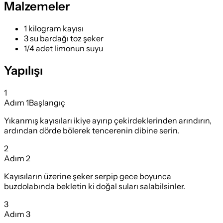
Malzemeler
1 kilogram kayısı
3 su bardağı toz şeker
1/4 adet limonun suyu
Yapılışı
1
Adım
1
Başlangıç
Yıkanmış kayısıları ikiye ayırıp çekirdeklerinden arındırın,
ardından dörde bölerek tencerenin dibine serin.
2
Adım
2
Kayısıların üzerine şeker serpip gece boyunca
buzdolabında bekletin ki doğal suları salabilsinler.
3
Adım
3