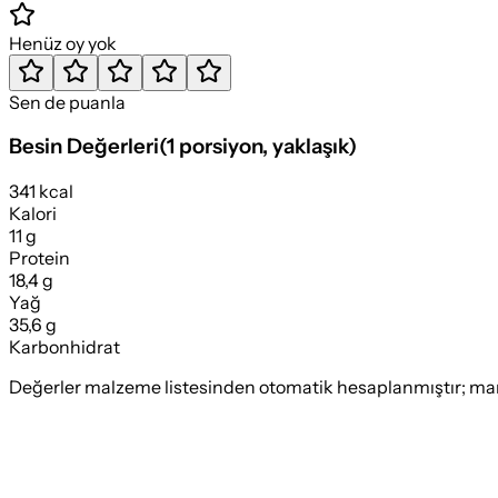
Henüz oy yok
Sen de puanla
Besin Değerleri
(
1 porsiyon
, yaklaşık)
341 kcal
Kalori
11 g
Protein
18,4 g
Yağ
35,6 g
Karbonhidrat
Değerler malzeme listesinden otomatik hesaplanmıştır; marka