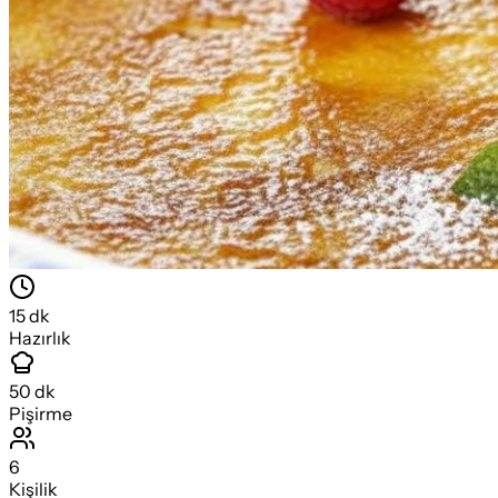
15
dk
Hazırlık
50
dk
Pişirme
6
Kişilik