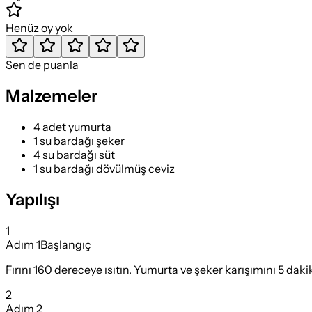
Henüz oy yok
Sen de puanla
Malzemeler
4 adet yumurta
1 su bardağı şeker
4 su bardağı süt
1 su bardağı dövülmüş ceviz
Yapılışı
1
Adım
1
Başlangıç
Fırını 160 dereceye ısıtın. Yumurta ve şeker karışımını 5 daki
2
Adım
2