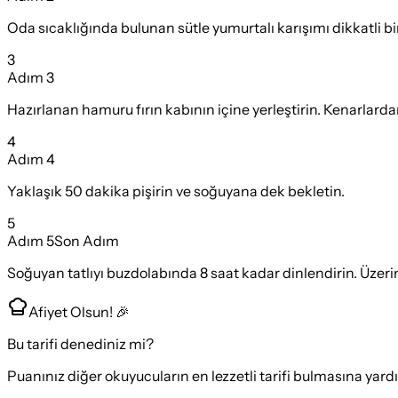
Oda sıcaklığında bulunan sütle yumurtalı karışımı dikkatli b
3
Adım
3
Hazırlanan hamuru fırın kabının içine yerleştirin. Kenarlardan
4
Adım
4
Yaklaşık 50 dakika pişirin ve soğuyana dek bekletin.
5
Adım
5
Son Adım
Soğuyan tatlıyı buzdolabında 8 saat kadar dinlendirin. Üzeri
Afiyet Olsun! 🎉
Bu tarifi denediniz mi?
Puanınız diğer okuyucuların en lezzetli tarifi bulmasına yard