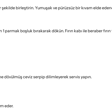
ir şekilde birleştirin. Yumuşak ve pürüzsüz bir kıvam elde ede
 1 parmak boşluk bırakarak dökün. Fırın kabı ile beraber fırın te
ne dövülmüş ceviz serpip dilimleyerek servis yapın.
ım eder.