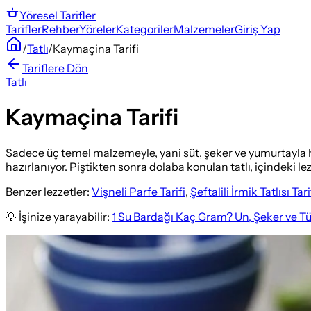
Yöresel
Tarifler
Tarifler
Rehber
Yöreler
Kategoriler
Malzemeler
Giriş Yap
/
Tatlı
/
Kaymaçina Tarifi
Tariflere Dön
Tatlı
Kaymaçina Tarifi
Sadece üç temel malzemeyle, yani süt, şeker ve yumurtayla ha
hazırlanıyor. Piştikten sonra dolaba konulan tatlı, içindeki lez
Benzer lezzetler:
Vişneli Parfe Tarifi
,
Şeftalili İrmik Tatlısı Tari
💡 İşinize yarayabilir:
1 Su Bardağı Kaç Gram? Un, Şeker ve T