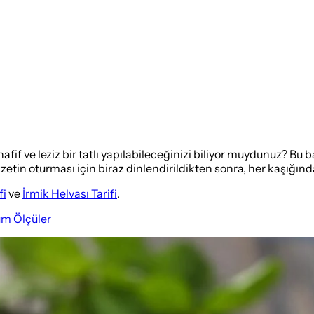
fif ve leziz bir tatlı yapılabileceğinizi biliyor muydunuz? B
zetin oturması için biraz dinlendirildikten sonra, her kaşığındak
fi
ve
İrmik Helvası Tarifi
.
üm Ölçüler