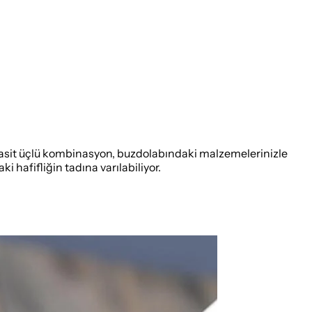
u basit üçlü kombinasyon, buzdolabındaki malzemelerinizle
i hafifliğin tadına varılabiliyor.