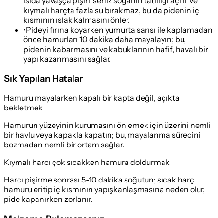
ısıda yavaşça pişirirseniz soğanın tatlılığı açılır ve
kıymalı harçta fazla su bırakmaz, bu da pidenin iç
kısmının ıslak kalmasını önler.
•
Pideyi fırına koyarken yumurta sarısı ile kaplamadan
önce hamurları 10 dakika daha mayalayın; bu,
pidenin kabarmasını ve kabuklarının hafif, havalı bir
yapı kazanmasını sağlar.
Sık Yapılan Hatalar
Hamuru mayalarken kapalı bir kapta değil, açıkta
bekletmek
Hamurun yüzeyinin kurumasını önlemek için üzerini nemli
bir havlu veya kapakla kapatın; bu, mayalanma sürecini
bozmadan nemli bir ortam sağlar.
Kıymalı harcı çok sıcakken hamura doldurmak
Harcı pişirme sonrası 5-10 dakika soğutun; sıcak harç
hamuru eritip iç kısmının yapışkanlaşmasına neden olur,
pide kapanırken zorlanır.