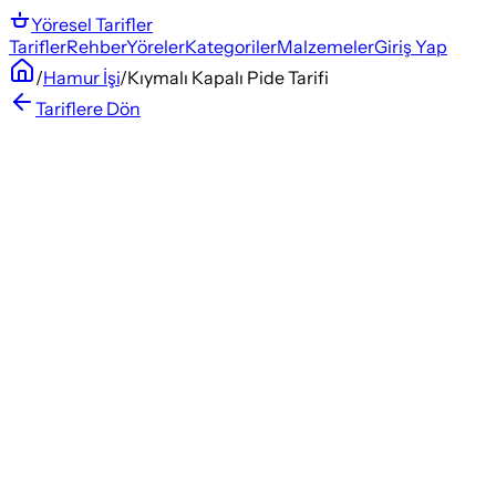
Yöresel
Tarifler
Tarifler
Rehber
Yöreler
Kategoriler
Malzemeler
Giriş Yap
/
Hamur İşi
/
Kıymalı Kapalı Pide Tarifi
Tariflere Dön