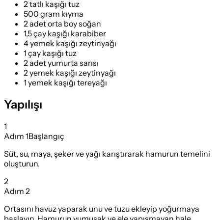
2 tatlı kaşığı tuz
500 gram kıyma
2 adet orta boy soğan
1,5 çay kaşığı karabiber
4 yemek kaşığı zeytinyağı
1 çay kaşığı tuz
2 adet yumurta sarısı
2 yemek kaşığı zeytinyağı
1 yemek kaşığı tereyağı
Yapılışı
1
Adım
1
Başlangıç
Süt, su, maya, şeker ve yağı karıştırarak hamurun temelini
oluşturun.
2
Adım
2
Ortasını havuz yaparak unu ve tuzu ekleyip yoğurmaya
başlayın. Hamurun yumuşak ve ele yapışmayan hale