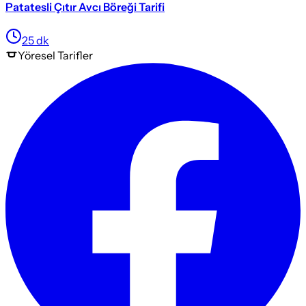
Patatesli Çıtır Avcı Böreği Tarifi
25
dk
Yöresel
Tarifler