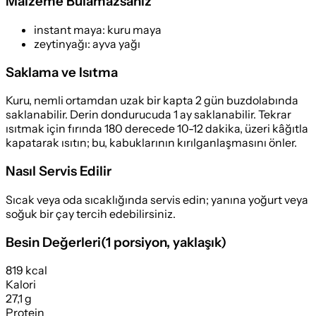
Malzeme Bulamazsanız
instant maya
:
kuru maya
zeytinyağı
:
ayva yağı
Saklama ve Isıtma
Kuru, nemli ortamdan uzak bir kapta 2 gün buzdolabında
saklanabilir. Derin dondurucuda 1 ay saklanabilir. Tekrar
ısıtmak için fırında 180 derecede 10-12 dakika, üzeri kâğıtla
kapatarak ısıtın; bu, kabuklarının kırılganlaşmasını önler.
Nasıl Servis Edilir
Sıcak veya oda sıcaklığında servis edin; yanına yoğurt veya
soğuk bir çay tercih edebilirsiniz.
Besin Değerleri
(
1 porsiyon
, yaklaşık)
819 kcal
Kalori
27,1 g
Protein