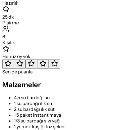
Hazırlık
25
dk
Pişirme
6
Kişilik
Henüz oy yok
Sen de puanla
Malzemeler
4,5 su bardağı un
1 su bardağı ılık su
2 su bardağı ılık süt
1,5 paket instant maya
1/3 su bardağı sıvı yağ
1 yemek kaşığı toz şeker