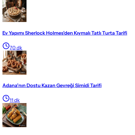
Ev Yapımı Sherlock Holmes'den Kıymalı Tatlı Turta Tarifi
70
dk
Adana'nın Dostu Kazan Gevreği Simidi Tarifi
11
dk