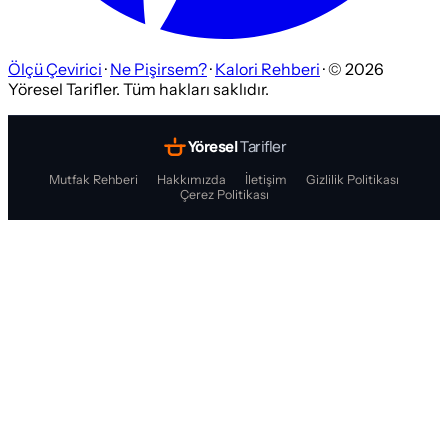
Ölçü Çevirici
·
Ne Pişirsem?
·
Kalori Rehberi
· ©
2026
Yöresel Tarifler. Tüm hakları saklıdır.
Yöresel
Tarifler
Mutfak Rehberi
Hakkımızda
İletişim
Gizlilik Politikası
Çerez Politikası