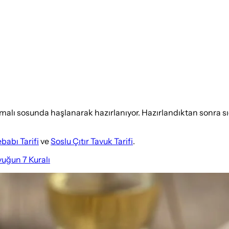
lı sosunda haşlanarak hazırlanıyor. Hazırlandıktan sonra sıcak
babı Tarifi
ve
Soslu Çıtır Tavuk Tarifi
.
uğun 7 Kuralı