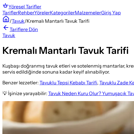
Yöresel
Tarifler
Tarifler
Rehber
Yöreler
Kategoriler
Malzemeler
Giriş Yap
/
Tavuk
/
Kremalı Mantarlı Tavuk Tarifi
Tariflere Dön
Tavuk
Kremalı Mantarlı Tavuk Tarifi
Kuşbaşı doğranmış tavuk etleri ve sotelenmiş mantarlar, krema
servis edildiğinde sonuna kadar keyif alınabiliyor.
Benzer lezzetler:
Tavuklu Tepsi Kebabı Tarifi
,
Tavuklu Zade Ke
💡 İşinize yarayabilir:
Tavuk Neden Kuru Olur? Yumuşacık Tav