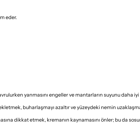
ım eder.
 kavrulurken yanmasını engeller ve mantarların suyunu daha iyi
ekletmek, buharlaşmayı azaltır ve yüzeydeki nemin uzaklaşma
sına dikkat etmek, kremanın kaynamasını önler; bu da sosun 