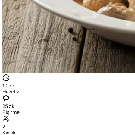
10
dk
Hazırlık
25
dk
Pişirme
2
Kişilik