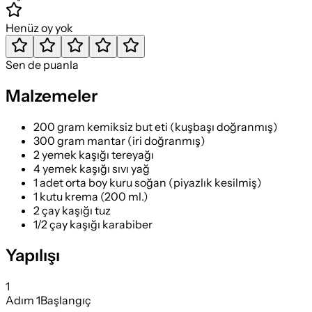
Henüz oy yok
Sen de puanla
Malzemeler
200 gram kemiksiz but eti (kuşbaşı doğranmış)
300 gram mantar (iri doğranmış)
2 yemek kaşığı tereyağı
4 yemek kaşığı sıvı yağ
1 adet orta boy kuru soğan (piyazlık kesilmiş)
1 kutu krema (200 ml.)
2 çay kaşığı tuz
1/2 çay kaşığı karabiber
Yapılışı
1
Adım
1
Başlangıç