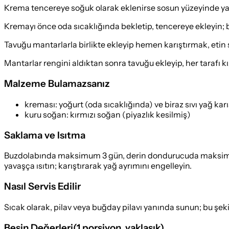
Krema tencereye soğuk olarak eklenirse sosun yüzeyinde yağ 
Kremayı önce oda sıcaklığında bekletip, tencereye ekleyin; 
Tavuğu mantarlarla birlikte ekleyip hemen karıştırmak, eti
Mantarlar rengini aldıktan sonra tavuğu ekleyip, her tarafı kı
Malzeme Bulamazsanız
kreması
:
yoğurt (oda sıcaklığında) ve biraz sıvı yağ kar
kuru soğan
:
kırmızı soğan (piyazlık kesilmiş)
Saklama ve Isıtma
Buzdolabında maksimum 3 gün, derin dondurucuda maksimum 2 
yavaşça ısıtın; karıştırarak yağ ayrımını engelleyin.
Nasıl Servis Edilir
Sıcak olarak, pilav veya buğday pilavı yanında sunun; bu şeki
Besin Değerleri
(
1 porsiyon
, yaklaşık)