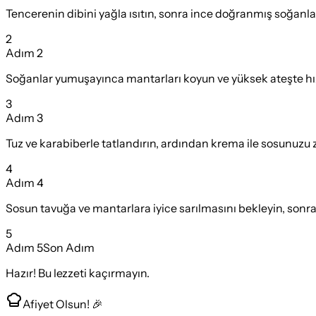
Tencerenin dibini yağla ısıtın, sonra ince doğranmış soğanla
2
Adım
2
Soğanlar yumuşayınca mantarları koyun ve yüksek ateşte hızla
3
Adım
3
Tuz ve karabiberle tatlandırın, ardından krema ile sosunuzu z
4
Adım
4
Sosun tavuğa ve mantarlara iyice sarılmasını bekleyin, sonra
5
Adım
5
Son Adım
Hazır! Bu lezzeti kaçırmayın.
Afiyet Olsun! 🎉