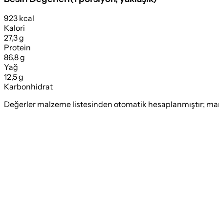
923 kcal
Kalori
27,3 g
Protein
86,8 g
Yağ
12,5 g
Karbonhidrat
Değerler malzeme listesinden otomatik hesaplanmıştır; marka