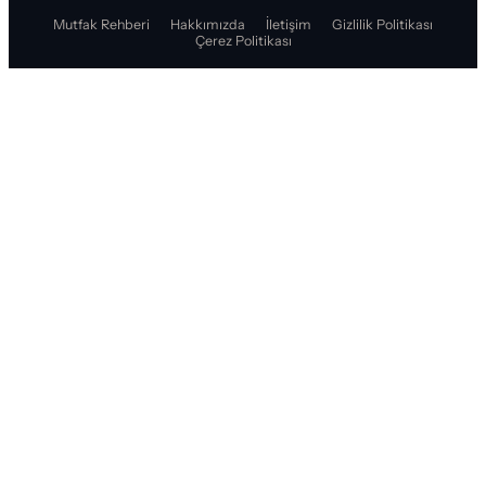
Mutfak Rehberi
Hakkımızda
İletişim
Gizlilik Politikası
Çerez Politikası