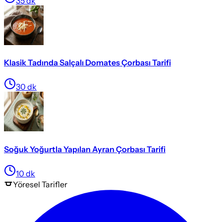
35
dk
Klasik Tadında Salçalı Domates Çorbası Tarifi
30
dk
Soğuk Yoğurtla Yapılan Ayran Çorbası Tarifi
10
dk
Yöresel
Tarifler