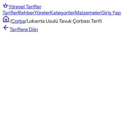
Yöresel
Tarifler
Tarifler
Rehber
Yöreler
Kategoriler
Malzemeler
Giriş Yap
/
Çorba
/
Lokanta Usulü Tavuk Çorbası Tarifi
Tariflere Dön