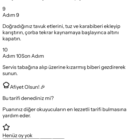
9
Adım
9
Doğradığınız tavuk etlerini, tuz ve karabiberi ekleyip
karıştırın, çorba tekrar kaynamaya başlayınca altını
kapatın.
10
Adım
10
Son Adım
Servis tabağına alıp üzerine kızarmış biberi gezdirerek
sunun.
Afiyet Olsun! 🎉
Bu tarifi denediniz mi?
Puanınız diğer okuyucuların en lezzetli tarifi bulmasına
yardım eder.
Henüz oy yok