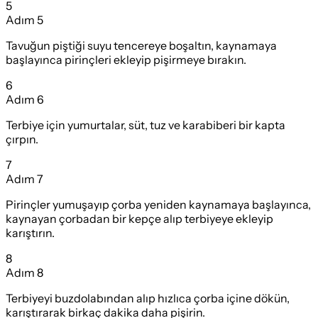
5
Adım
5
Tavuğun piştiği suyu tencereye boşaltın, kaynamaya
başlayınca pirinçleri ekleyip pişirmeye bırakın.
6
Adım
6
Terbiye için yumurtalar, süt, tuz ve karabiberi bir kapta
çırpın.
7
Adım
7
Pirinçler yumuşayıp çorba yeniden kaynamaya başlayınca,
kaynayan çorbadan bir kepçe alıp terbiyeye ekleyip
karıştırın.
8
Adım
8
Terbiyeyi buzdolabından alıp hızlıca çorba içine dökün,
karıştırarak birkaç dakika daha pişirin.