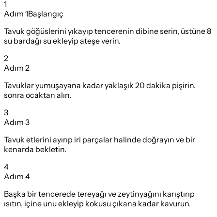
1
Adım
1
Başlangıç
Tavuk göğüslerini yıkayıp tencerenin dibine serin, üstüne 8
su bardağı su ekleyip ateşe verin.
2
Adım
2
Tavuklar yumuşayana kadar yaklaşık 20 dakika pişirin,
sonra ocaktan alın.
3
Adım
3
Tavuk etlerini ayırıp iri parçalar halinde doğrayın ve bir
kenarda bekletin.
4
Adım
4
Başka bir tencerede tereyağı ve zeytinyağını karıştırıp
ısıtın, içine unu ekleyip kokusu çıkana kadar kavurun.