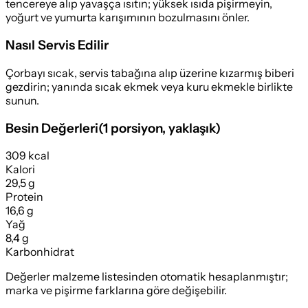
tencereye alıp yavaşça ısıtın; yüksek ısıda pişirmeyin,
yoğurt ve yumurta karışımının bozulmasını önler.
Nasıl Servis Edilir
Çorbayı sıcak, servis tabağına alıp üzerine kızarmış biberi
gezdirin; yanında sıcak ekmek veya kuru ekmekle birlikte
sunun.
Besin Değerleri
(
1 porsiyon
, yaklaşık)
309 kcal
Kalori
29,5 g
Protein
16,6 g
Yağ
8,4 g
Karbonhidrat
Değerler malzeme listesinden otomatik hesaplanmıştır;
marka ve pişirme farklarına göre değişebilir.