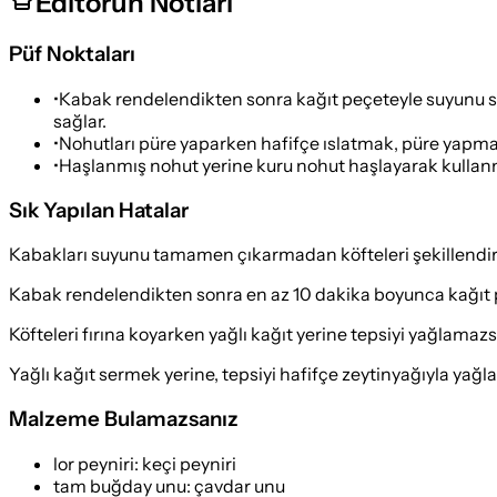
Editörün Notları
Püf Noktaları
•
Kabak rendelendikten sonra kağıt peçeteyle suyunu sı
sağlar.
•
Nohutları püre yaparken hafifçe ıslatmak, püre yapma 
•
Haşlanmış nohut yerine kuru nohut haşlayarak kullan
Sık Yapılan Hatalar
Kabakları suyunu tamamen çıkarmadan köfteleri şekillendirirse
Kabak rendelendikten sonra en az 10 dakika boyunca kağıt peç
Köfteleri fırına koyarken yağlı kağıt yerine tepsiyi yağlamazsan
Yağlı kağıt sermek yerine, tepsiyi hafifçe zeytinyağıyla yağla
Malzeme Bulamazsanız
lor peyniri
:
keçi peyniri
tam buğday unu
:
çavdar unu