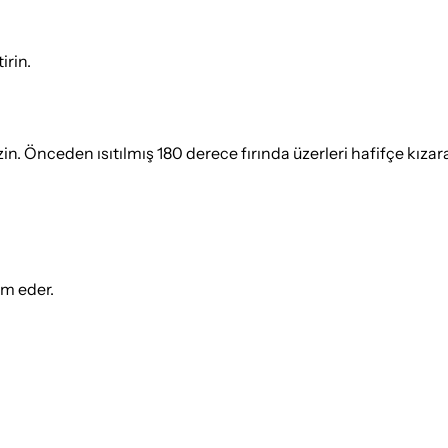
irin.
e dizin. Önceden ısıtılmış 180 derece fırında üzerleri hafifçe k
ım eder.