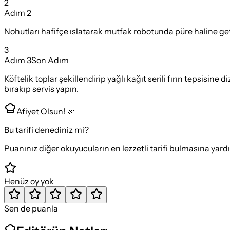
2
Adım
2
Nohutları hafifçe ıslatarak mutfak robotunda püre haline get
3
Adım
3
Son Adım
Köftelik toplar şekillendirip yağlı kağıt serili fırın tepsisin
bırakıp servis yapın.
Afiyet Olsun! 🎉
Bu tarifi denediniz mi?
Puanınız diğer okuyucuların en lezzetli tarifi bulmasına yard
Henüz oy yok
Sen de puanla