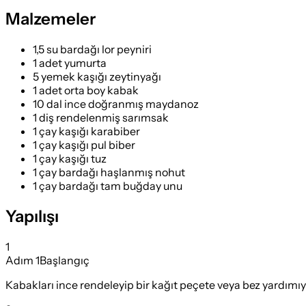
Malzemeler
1,5 su bardağı lor peyniri
1 adet yumurta
5 yemek kaşığı zeytinyağı
1 adet orta boy kabak
10 dal ince doğranmış maydanoz
1 diş rendelenmiş sarımsak
1 çay kaşığı karabiber
1 çay kaşığı pul biber
1 çay kaşığı tuz
1 çay bardağı haşlanmış nohut
1 çay bardağı tam buğday unu
Yapılışı
1
Adım
1
Başlangıç
Kabakları ince rendeleyip bir kağıt peçete veya bez yardımıy