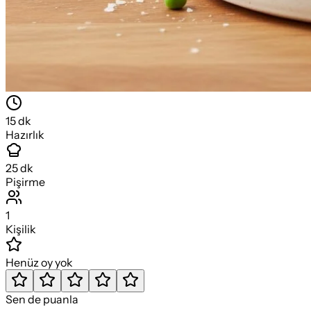
15
dk
Hazırlık
25
dk
Pişirme
1
Kişilik
Henüz oy yok
Sen de puanla