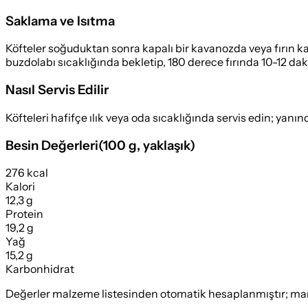
Saklama ve Isıtma
Köfteler soğuduktan sonra kapalı bir kavanozda veya fırın k
buzdolabı sıcaklığında bekletip, 180 derece fırında 10-12 dakika
Nasıl Servis Edilir
Köfteleri hafifçe ılık veya oda sıcaklığında servis edin; yanın
Besin Değerleri
(
100 g
, yaklaşık)
276 kcal
Kalori
12,3 g
Protein
19,2 g
Yağ
15,2 g
Karbonhidrat
Değerler malzeme listesinden otomatik hesaplanmıştır; marka