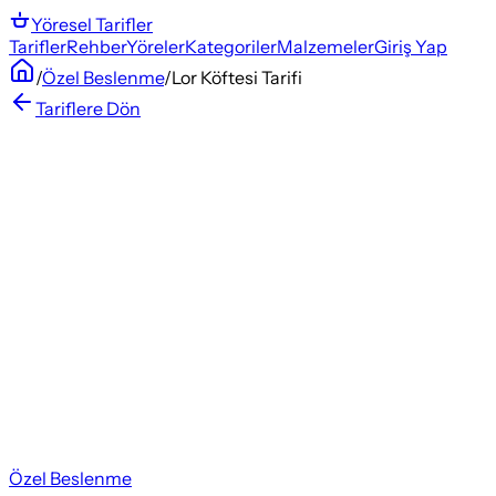
Yöresel
Tarifler
Tarifler
Rehber
Yöreler
Kategoriler
Malzemeler
Giriş Yap
/
Özel Beslenme
/
Lor Köftesi Tarifi
Tariflere Dön
Özel Beslenme