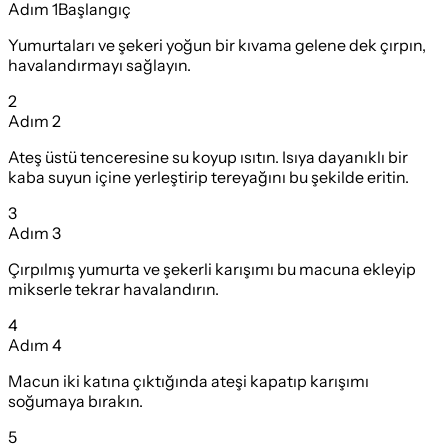
Adım
1
Başlangıç
Yumurtaları ve şekeri yoğun bir kıvama gelene dek çırpın,
havalandırmayı sağlayın.
2
Adım
2
Ateş üstü tenceresine su koyup ısıtın. Isıya dayanıklı bir
kaba suyun içine yerleştirip tereyağını bu şekilde eritin.
3
Adım
3
Çırpılmış yumurta ve şekerli karışımı bu macuna ekleyip
mikserle tekrar havalandırın.
4
Adım
4
Macun iki katına çıktığında ateşi kapatıp karışımı
soğumaya bırakın.
5