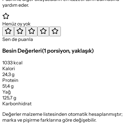
yardım eder.
Henüz oy yok
Sen de puanla
Besin Değerleri
(
1 porsiyon
, yaklaşık)
1033 kcal
Kalori
24,3 g
Protein
51,4 g
Yağ
125,7 g
Karbonhidrat
Değerler malzeme listesinden otomatik hesaplanmıştır;
marka ve pişirme farklarına göre değişebilir.