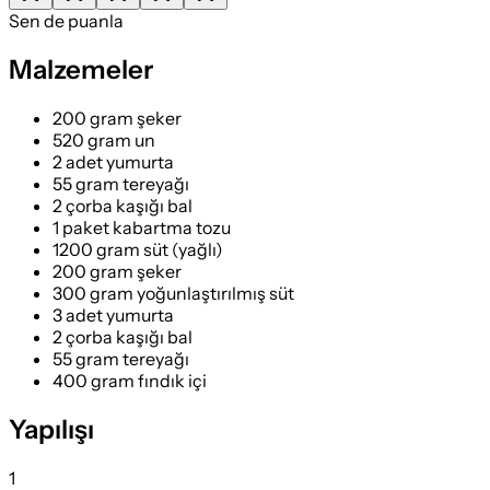
Sen de puanla
Malzemeler
200 gram şeker
520 gram un
2 adet yumurta
55 gram tereyağı
2 çorba kaşığı bal
1 paket kabartma tozu
1200 gram süt (yağlı)
200 gram şeker
300 gram yoğunlaştırılmış süt
3 adet yumurta
2 çorba kaşığı bal
55 gram tereyağı
400 gram fındık içi
Yapılışı
1