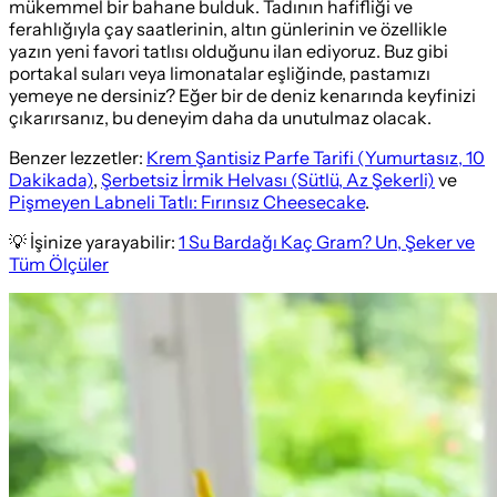
mükemmel bir bahane bulduk. Tadının hafifliği ve
ferahlığıyla çay saatlerinin, altın günlerinin ve özellikle
yazın yeni favori tatlısı olduğunu ilan ediyoruz. Buz gibi
portakal suları veya limonatalar eşliğinde, pastamızı
yemeye ne dersiniz? Eğer bir de deniz kenarında keyfinizi
çıkarırsanız, bu deneyim daha da unutulmaz olacak.
Benzer lezzetler:
Krem Şantisiz Parfe Tarifi (Yumurtasız, 10
Dakikada)
,
Şerbetsiz İrmik Helvası (Sütlü, Az Şekerli)
ve
Pişmeyen Labneli Tatlı: Fırınsız Cheesecake
.
💡 İşinize yarayabilir:
1 Su Bardağı Kaç Gram? Un, Şeker ve
Tüm Ölçüler