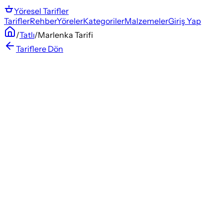
Yöresel
Tarifler
Tarifler
Rehber
Yöreler
Kategoriler
Malzemeler
Giriş Yap
/
Tatlı
/
Marlenka Tarifi
Tariflere Dön