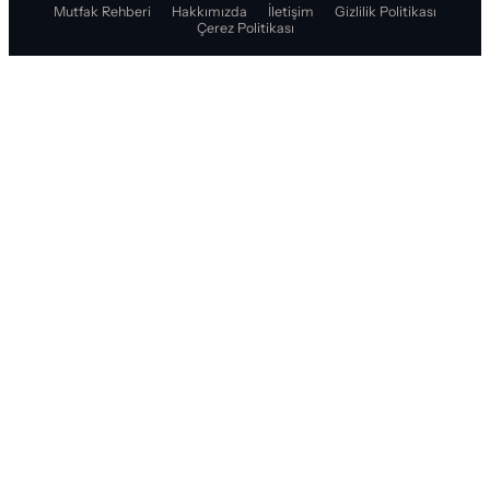
Mutfak Rehberi
Hakkımızda
İletişim
Gizlilik Politikası
Çerez Politikası