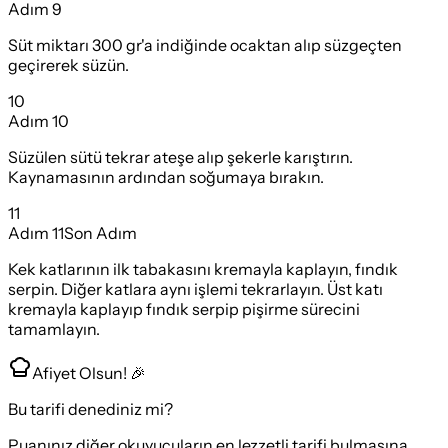
Adım
9
Süt miktarı 300 gr'a indiğinde ocaktan alıp süzgeçten
geçirerek süzün.
10
Adım
10
Süzülen sütü tekrar ateşe alıp şekerle karıştırın.
Kaynamasının ardından soğumaya bırakın.
11
Adım
11
Son Adım
Kek katlarının ilk tabakasını kremayla kaplayın, fındık
serpin. Diğer katlara aynı işlemi tekrarlayın. Üst katı
kremayla kaplayıp fındık serpip pişirme sürecini
tamamlayın.
Afiyet Olsun! 🎉
Bu tarifi denediniz mi?
Puanınız diğer okuyucuların en lezzetli tarifi bulmasına