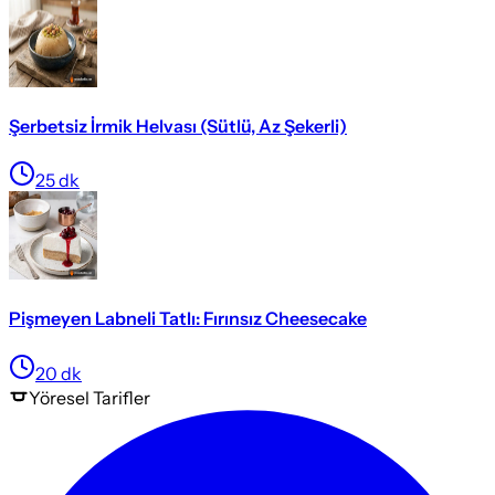
Şerbetsiz İrmik Helvası (Sütlü, Az Şekerli)
25
dk
Pişmeyen Labneli Tatlı: Fırınsız Cheesecake
20
dk
Yöresel
Tarifler