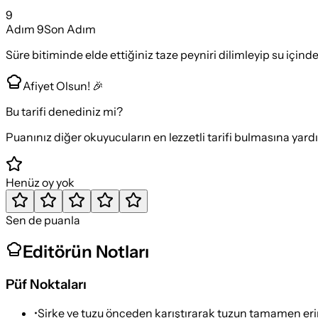
9
Adım
9
Son Adım
Süre bitiminde elde ettiğiniz taze peyniri dilimleyip su içi
Afiyet Olsun! 🎉
Bu tarifi denediniz mi?
Puanınız diğer okuyucuların en lezzetli tarifi bulmasına yard
Henüz oy yok
Sen de puanla
Editörün Notları
Püf Noktaları
•
Sirke ve tuzu önceden karıştırarak tuzun tamamen erim