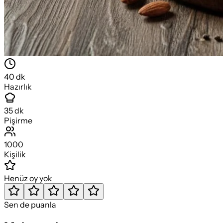
40
dk
Hazırlık
35
dk
Pişirme
1000
Kişilik
Henüz oy yok
Sen de puanla