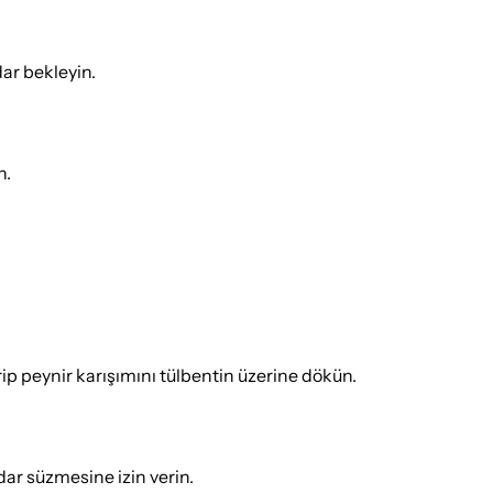
ar bekleyin.
n.
rip peynir karışımını tülbentin üzerine dökün.
adar süzmesine izin verin.