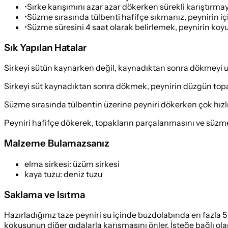
•
Sırke karışımını azar azar dökerken sürekli karıştırma
•
Süzme sırasında tülbenti hafifçe sıkmanız, peynirin için
•
Süzme süresini 4 saat olarak belirlemek, peynirin koyu
Sık Yapılan Hatalar
Sirkeyi sütün kaynarken değil, kaynadıktan sonra dökmeyi
Sirkeyi süt kaynadıktan sonra dökmek, peynirin düzgün top
Süzme sırasında tülbentin üzerine peyniri dökerken çok hızl
Peyniri hafifçe dökerek, topakların parçalanmasını ve süzme 
Malzeme Bulamazsanız
elma sirkesi
:
üzüm sirkesi
kaya tuzu
:
deniz tuzu
Saklama ve Isıtma
Hazırladığınız taze peyniri su içinde buzdolabında en fazla 5
kokusunun diğer gıdalarla karışmasını önler. İsteğe bağlı ola