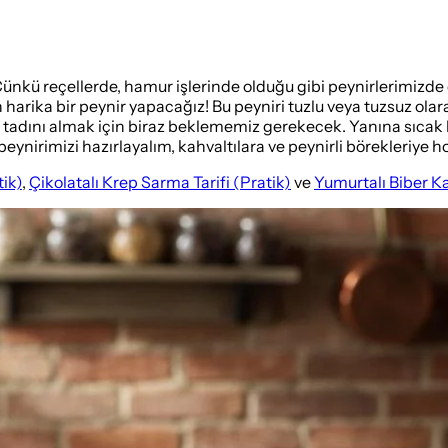
Çünkü reçellerde, hamur işlerinde olduğu gibi peynirlerimizde d
n harika bir peynir yapacağız! Bu peyniri tuzlu veya tuzsuz ola
fis tadını almak için biraz beklememiz gerekecek. Yanına sıcak
peynirimizi hazırlayalım, kahvaltılara ve peynirli börekleriye h
ik)
,
Çikolatalı Krep Sarma Tarifi (Pratik)
ve
Yumurtalı Biber Ka