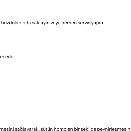
nde buzdolabında saklayın veya hemen servis yapın.
ım eder.
esini sağlayarak, sütün homojen bir şekilde peynirleşmesini 