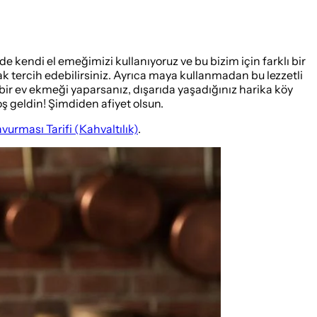
e kendi el emeğimizi kullanıyoruz ve bu bizim için farklı bir
rak tercih edebilirsiniz. Ayrıca maya kullanmadan bu lezzetli
 bir ev ekmeği yaparsanız, dışarıda yaşadığınız harika köy
oş geldin! Şimdiden afiyet olsun.
vurması Tarifi (Kahvaltılık)
.