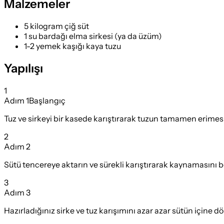
Malzemeler
5 kilogram çiğ süt
1 su bardağı elma sirkesi (ya da üzüm)
1-2 yemek kaşığı kaya tuzu
Yapılışı
1
Adım
1
Başlangıç
Tuz ve sirkeyi bir kasede karıştırarak tuzun tamamen erimesi
2
Adım
2
Sütü tencereye aktarın ve sürekli karıştırarak kaynamasını
3
Adım
3
Hazırladığınız sirke ve tuz karışımını azar azar sütün içine dö