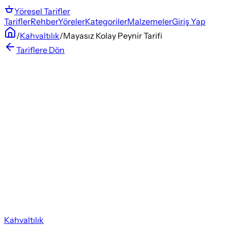
Yöresel
Tarifler
Tarifler
Rehber
Yöreler
Kategoriler
Malzemeler
Giriş Yap
/
Kahvaltılık
/
Mayasız Kolay Peynir Tarifi
Tariflere Dön
Kahvaltılık