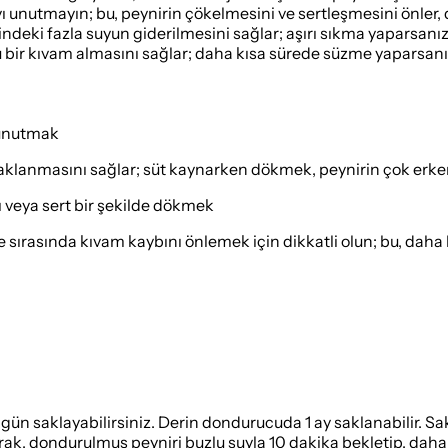
yı unutmayın; bu, peynirin çökelmesini ve sertleşmesini önler, 
deki fazla suyun giderilmesini sağlar; aşırı sıkma yaparsanız pe
 bir kıvam almasını sağlar; daha kısa sürede süzme yaparsanız 
 unutmak
aklanmasını sağlar; süt kaynarken dökmek, peynirin çok erke
ı veya sert bir şekilde dökmek
sırasında kıvam kaybını önlemek için dikkatli olun; bu, daha 
 gün saklayabilirsiniz. Derin dondurucuda 1 ay saklanabilir. Sa
rak, dondurulmuş peyniri buzlu suyla 10 dakika bekletip, daha s