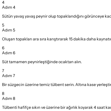
4
Adım
4
Sütün yavaş yavaş peynir olup topaklandığını görünceye kad
5
Adım
5
Oluşan topakları ara sıra karıştırarak 15 dakika daha kaynatı
6
Adım
6
Süt tamamen peynirleştiğinde ocaktan alın.
7
Adım
7
Bir süzgecin üzerine temiz tülbent serin. Altına kase yerleşti
8
Adım
8
Tülbenti hafifçe sıkın ve üzerine bir ağırlık koyarak 4 saat k