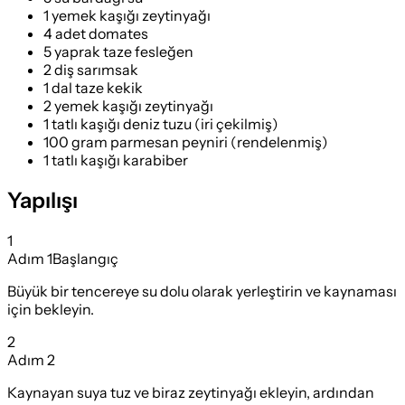
1 yemek kaşığı zeytinyağı
4 adet domates
5 yaprak taze fesleğen
2 diş sarımsak
1 dal taze kekik
2 yemek kaşığı zeytinyağı
1 tatlı kaşığı deniz tuzu (iri çekilmiş)
100 gram parmesan peyniri (rendelenmiş)
1 tatlı kaşığı karabiber
Yapılışı
1
Adım
1
Başlangıç
Büyük bir tencereye su dolu olarak yerleştirin ve kaynaması
için bekleyin.
2
Adım
2
Kaynayan suya tuz ve biraz zeytinyağı ekleyin, ardından