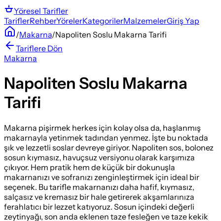
Yöresel
Tarifler
Tarifler
Rehber
Yöreler
Kategoriler
Malzemeler
Giriş Yap
/
Makarna
/
Napoliten Soslu Makarna Tarifi
Tariflere Dön
Makarna
Napoliten Soslu Makarna
Tarifi
Makarna pişirmek herkes için kolay olsa da, haşlanmış
makarnayla yetinmek tadından yenmez. İşte bu noktada
şık ve lezzetli soslar devreye giriyor. Napoliten sos, bolonez
sosun kıymasız, havuçsuz versiyonu olarak karşımıza
çıkıyor. Hem pratik hem de küçük bir dokunuşla
makarnanızı ve sofranızı zenginleştirmek için ideal bir
seçenek. Bu tarifle makarnanızı daha hafif, kıymasız,
salçasız ve kremasız bir hale getirerek akşamlarınıza
ferahlatıcı bir lezzet katıyoruz. Sosun içindeki değerli
zeytinyağı, son anda eklenen taze fesleğen ve taze kekik