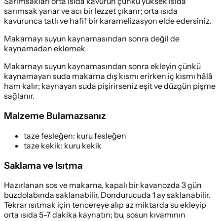
Sarımsakları orta ısıda kavurun çünkü yüksek ısıda
sarımsak yanar ve acı bir lezzet çıkarır; orta ısıda
kavurunca tatlı ve hafif bir karamelizasyon elde edersiniz.
Makarnayı suyun kaynamasından sonra değil de
kaynamadan eklemek
Makarnayı suyun kaynamasından sonra ekleyin çünkü
kaynamayan suda makarna dış kısmı erirken iç kısmı hâlâ
ham kalır; kaynayan suda pişirirseniz eşit ve düzgün pişme
sağlanır.
Malzeme Bulamazsanız
taze fesleğen
:
kuru fesleğen
taze kekik
:
kuru kekik
Saklama ve Isıtma
Hazırlanan sos ve makarna, kapalı bir kavanozda 3 gün
buzdolabında saklanabilir. Dondurucuda 1 ay saklanabilir.
Tekrar ısıtmak için tencereye alıp az miktarda su ekleyip
orta ısıda 5-7 dakika kaynatın; bu, sosun kıvamının