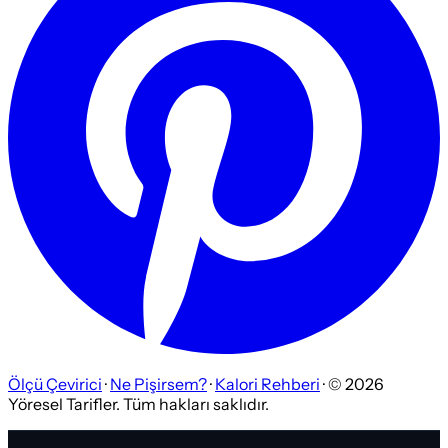
Ölçü Çevirici
·
Ne Pişirsem?
·
Kalori Rehberi
· ©
2026
Yöresel Tarifler. Tüm hakları saklıdır.