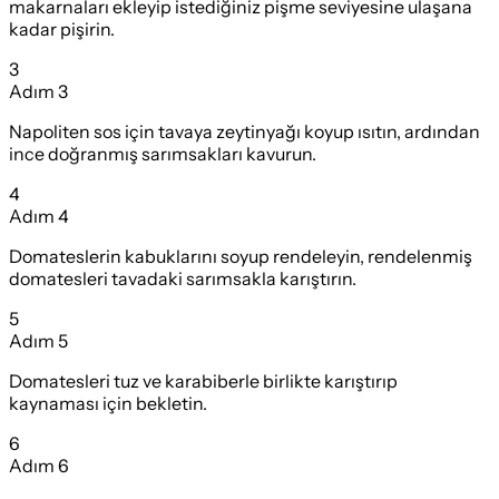
makarnaları ekleyip istediğiniz pişme seviyesine ulaşana
kadar pişirin.
3
Adım
3
Napoliten sos için tavaya zeytinyağı koyup ısıtın, ardından
ince doğranmış sarımsakları kavurun.
4
Adım
4
Domateslerin kabuklarını soyup rendeleyin, rendelenmiş
domatesleri tavadaki sarımsakla karıştırın.
5
Adım
5
Domatesleri tuz ve karabiberle birlikte karıştırıp
kaynaması için bekletin.
6
Adım
6