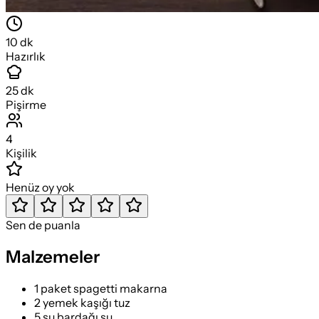
10
dk
Hazırlık
25
dk
Pişirme
4
Kişilik
Henüz oy yok
Sen de puanla
Malzemeler
1 paket spagetti makarna
2 yemek kaşığı tuz
5 su bardağı su