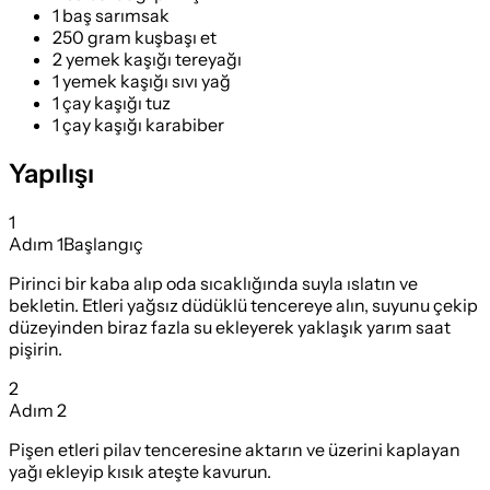
1 baş sarımsak
250 gram kuşbaşı et
2 yemek kaşığı tereyağı
1 yemek kaşığı sıvı yağ
1 çay kaşığı tuz
1 çay kaşığı karabiber
Yapılışı
1
Adım
1
Başlangıç
Pirinci bir kaba alıp oda sıcaklığında suyla ıslatın ve
bekletin. Etleri yağsız düdüklü tencereye alın, suyunu çekip
düzeyinden biraz fazla su ekleyerek yaklaşık yarım saat
pişirin.
2
Adım
2
Pişen etleri pilav tenceresine aktarın ve üzerini kaplayan
yağı ekleyip kısık ateşte kavurun.