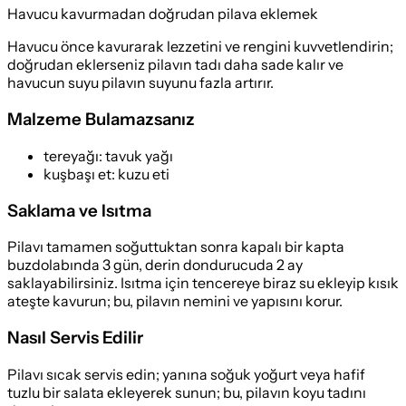
Havucu kavurmadan doğrudan pilava eklemek
Havucu önce kavurarak lezzetini ve rengini kuvvetlendirin;
doğrudan eklerseniz pilavın tadı daha sade kalır ve
havucun suyu pilavın suyunu fazla artırır.
Malzeme Bulamazsanız
tereyağı
:
tavuk yağı
kuşbaşı et
:
kuzu eti
Saklama ve Isıtma
Pilavı tamamen soğuttuktan sonra kapalı bir kapta
buzdolabında 3 gün, derin dondurucuda 2 ay
saklayabilirsiniz. Isıtma için tencereye biraz su ekleyip kısık
ateşte kavurun; bu, pilavın nemini ve yapısını korur.
Nasıl Servis Edilir
Pilavı sıcak servis edin; yanına soğuk yoğurt veya hafif
tuzlu bir salata ekleyerek sunun; bu, pilavın koyu tadını