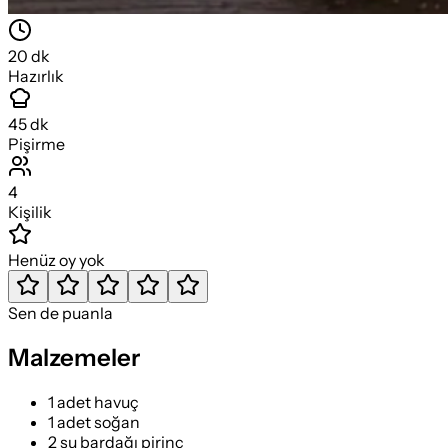
20
dk
Hazırlık
45
dk
Pişirme
4
Kişilik
Henüz oy yok
Sen de puanla
Malzemeler
1 adet havuç
1 adet soğan
2 su bardağı pirinç