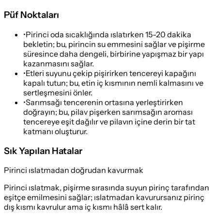
Püf Noktaları
•
Pirinci oda sıcaklığında ıslatırken 15-20 dakika
bekletin; bu, pirincin su emmesini sağlar ve pişirme
süresince daha dengeli, birbirine yapışmaz bir yapı
kazanmasını sağlar.
•
Etleri suyunu çekip pişirirken tencereyi kapağını
kapalı tutun; bu, etin iç kısmının nemli kalmasını ve
sertleşmesini önler.
•
Sarımsağı tencerenin ortasına yerleştirirken
doğrayın; bu, pilav pişerken sarımsağın aroması
tencereye eşit dağılır ve pilavın içine derin bir tat
katmanı oluşturur.
Sık Yapılan Hatalar
Pirinci ıslatmadan doğrudan kavurmak
Pirinci ıslatmak, pişirme sırasında suyun pirinç tarafından
eşitçe emilmesini sağlar; ıslatmadan kavurursanız pirinç
dış kısmı kavrulur ama iç kısmı hâlâ sert kalır.