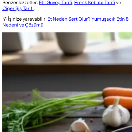
Benzer lezzetler:
Etli Güveç Tarifi
,
Frenk Kebabı Tarifi
ve
Ciğer Şiş Tarifi
.
💡 İşinize yarayabilir:
Et Neden Sert Olur? Yumuşacık Etin 8
Nedeni ve Çözümü