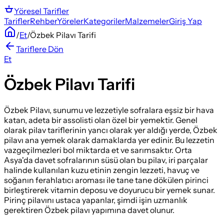
Yöresel
Tarifler
Tarifler
Rehber
Yöreler
Kategoriler
Malzemeler
Giriş Yap
/
Et
/
Özbek Pilavı Tarifi
Tariflere Dön
Et
Özbek Pilavı Tarifi
Özbek Pilavı, sunumu ve lezzetiyle sofralara eşsiz bir hava
katan, adeta bir assolisti olan özel bir yemektir. Genel
olarak pilav tariflerinin yancı olarak yer aldığı yerde, Özbek
pilavı ana yemek olarak damaklarda yer edinir. Bu lezzetin
vazgeçilmezleri bol miktarda et ve sarımsaktır. Orta
Asya'da davet sofralarının süsü olan bu pilav, iri parçalar
halinde kullanılan kuzu etinin zengin lezzeti, havuç ve
soğanın ferahlatıcı aroması ile tane tane dökülen pirinci
birleştirerek vitamin deposu ve doyurucu bir yemek sunar.
Pirinç pilavını ustaca yapanlar, şimdi işin uzmanlık
gerektiren Özbek pilavı yapımına davet olunur.