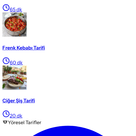
65
dk
Frenk Kebabı Tarifi
60
dk
Ciğer Şiş Tarifi
20
dk
Yöresel
Tarifler