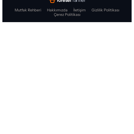
Yöresel
Tarifler
Mutfak Rehberi
Hakkımızda
İletişim
Gizlilik Politikası
Çerez Politikası