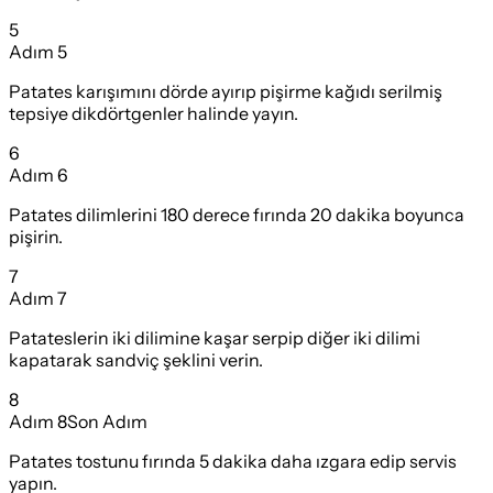
5
Adım
5
Patates karışımını dörde ayırıp pişirme kağıdı serilmiş
tepsiye dikdörtgenler halinde yayın.
6
Adım
6
Patates dilimlerini 180 derece fırında 20 dakika boyunca
pişirin.
7
Adım
7
Patateslerin iki dilimine kaşar serpip diğer iki dilimi
kapatarak sandviç şeklini verin.
8
Adım
8
Son Adım
Patates tostunu fırında 5 dakika daha ızgara edip servis
yapın.