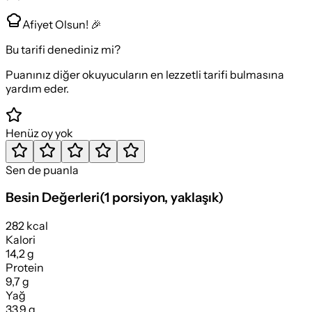
Afiyet Olsun! 🎉
Bu tarifi denediniz mi?
Puanınız diğer okuyucuların en lezzetli tarifi bulmasına
yardım eder.
Henüz oy yok
Sen de puanla
Besin Değerleri
(
1 porsiyon
, yaklaşık)
282 kcal
Kalori
14,2 g
Protein
9,7 g
Yağ
33,9 g