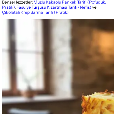
Benzer lezzetler:
Muzlu Kakaolu Pankek Tarifi (Pofuduk,
Pratik)
,
Fasulye Turşusu Kızartması Tarifi (Nefis)
ve
Çikolatalı Krep Sarma Tarifi (Pratik)
.