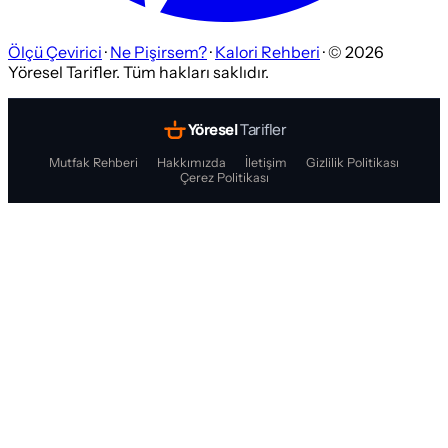
Ölçü Çevirici
·
Ne Pişirsem?
·
Kalori Rehberi
· ©
2026
Yöresel Tarifler. Tüm hakları saklıdır.
Yöresel
Tarifler
Mutfak Rehberi
Hakkımızda
İletişim
Gizlilik Politikası
Çerez Politikası