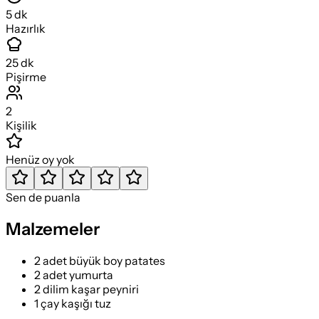
5
dk
Hazırlık
25
dk
Pişirme
2
Kişilik
Henüz oy yok
Sen de puanla
Malzemeler
2 adet büyük boy patates
2 adet yumurta
2 dilim kaşar peyniri
1 çay kaşığı tuz