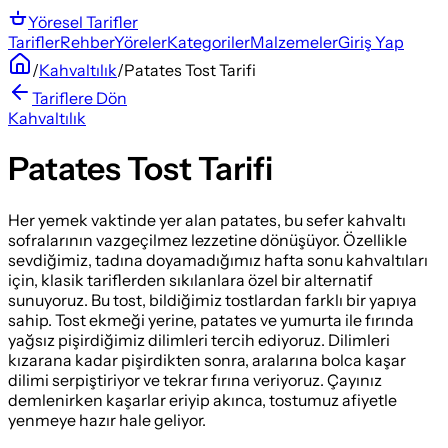
Yöresel
Tarifler
Tarifler
Rehber
Yöreler
Kategoriler
Malzemeler
Giriş Yap
/
Kahvaltılık
/
Patates Tost Tarifi
Tariflere Dön
Kahvaltılık
Patates Tost Tarifi
Her yemek vaktinde yer alan patates, bu sefer kahvaltı
sofralarının vazgeçilmez lezzetine dönüşüyor. Özellikle
sevdiğimiz, tadına doyamadığımız hafta sonu kahvaltıları
için, klasik tariflerden sıkılanlara özel bir alternatif
sunuyoruz. Bu tost, bildiğimiz tostlardan farklı bir yapıya
sahip. Tost ekmeği yerine, patates ve yumurta ile fırında
yağsız pişirdiğimiz dilimleri tercih ediyoruz. Dilimleri
kızarana kadar pişirdikten sonra, aralarına bolca kaşar
dilimi serpiştiriyor ve tekrar fırına veriyoruz. Çayınız
demlenirken kaşarlar eriyip akınca, tostumuz afiyetle
yenmeye hazır hale geliyor.