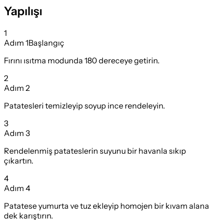
Yapılışı
1
Adım
1
Başlangıç
Fırını ısıtma modunda 180 dereceye getirin.
2
Adım
2
Patatesleri temizleyip soyup ince rendeleyin.
3
Adım
3
Rendelenmiş patateslerin suyunu bir havanla sıkıp
çıkartın.
4
Adım
4
Patatese yumurta ve tuz ekleyip homojen bir kıvam alana
dek karıştırın.