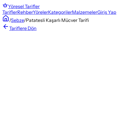
Yöresel
Tarifler
Tarifler
Rehber
Yöreler
Kategoriler
Malzemeler
Giriş Yap
/
Sebze
/
Patatesli Kaşarlı Mücver Tarifi
Tariflere Dön