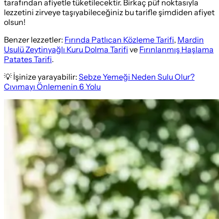
tarafından afiyetle tüketilecektir. Birkaç püf noktasıyla
lezzetini zirveye taşıyabileceğiniz bu tarifle şimdiden afiyet
olsun!
Benzer lezzetler:
Fırında Patlıcan Közleme Tarifi
,
Mardin
Usulü Zeytinyağlı Kuru Dolma Tarifi
ve
Fırınlanmış Haşlama
Patates Tarifi
.
💡 İşinize yarayabilir:
Sebze Yemeği Neden Sulu Olur?
Cıvımayı Önlemenin 6 Yolu