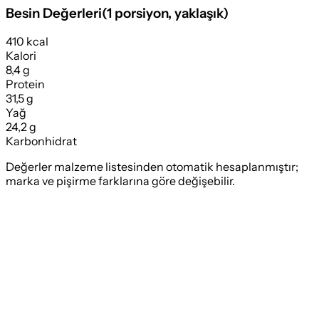
Besin Değerleri
(
1 porsiyon
, yaklaşık)
410 kcal
Kalori
8,4 g
Protein
31,5 g
Yağ
24,2 g
Karbonhidrat
Değerler malzeme listesinden otomatik hesaplanmıştır;
marka ve pişirme farklarına göre değişebilir.