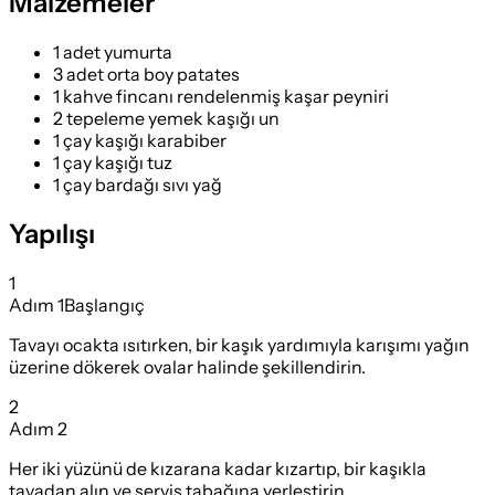
Malzemeler
1 adet yumurta
3 adet orta boy patates
1 kahve fincanı rendelenmiş kaşar peyniri
2 tepeleme yemek kaşığı un
1 çay kaşığı karabiber
1 çay kaşığı tuz
1 çay bardağı sıvı yağ
Yapılışı
1
Adım
1
Başlangıç
Tavayı ocakta ısıtırken, bir kaşık yardımıyla karışımı yağın
üzerine dökerek ovalar halinde şekillendirin.
2
Adım
2
Her iki yüzünü de kızarana kadar kızartıp, bir kaşıkla
tavadan alın ve servis tabağına yerleştirin.