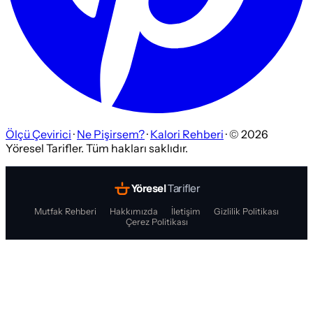
Ölçü Çevirici
·
Ne Pişirsem?
·
Kalori Rehberi
· ©
2026
Yöresel Tarifler. Tüm hakları saklıdır.
Yöresel
Tarifler
Mutfak Rehberi
Hakkımızda
İletişim
Gizlilik Politikası
Çerez Politikası