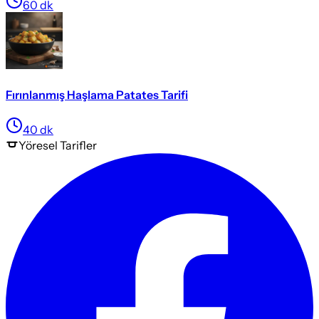
60
dk
Fırınlanmış Haşlama Patates Tarifi
40
dk
Yöresel
Tarifler