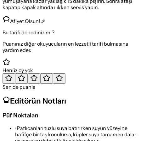
yumuşayana kadar yaklaşık 15 dakika pişirin. Sonra ateşi
kapatıp kapak altında ılıkken servis yapın.
Afiyet Olsun! 🎉
Bu tarifi denediniz mi?
Puanınız diğer okuyucuların en lezzetli tarifi bulmasına
yardım eder.
Henüz oy yok
Sen de puanla
Editörün Notları
Püf Noktaları
•
Patlıcanları tuzlu suya batırırken suyun yüzeyine
hafifçe bir taş konulursa, küpler suya tamamen dalar
ve acı suyu daha etkili şekilde çıkarır.