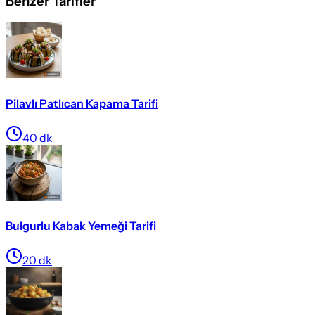
Benzer Tarifler
Pilavlı Patlıcan Kapama Tarifi
40
dk
Bulgurlu Kabak Yemeği Tarifi
20
dk