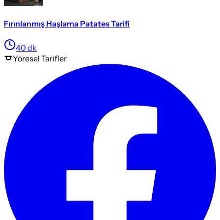
Fırınlanmış Haşlama Patates Tarifi
40
dk
Yöresel
Tarifler