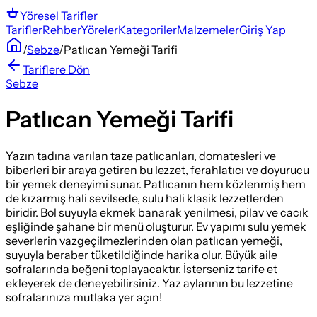
Yöresel
Tarifler
Tarifler
Rehber
Yöreler
Kategoriler
Malzemeler
Giriş Yap
/
Sebze
/
Patlıcan Yemeği Tarifi
Tariflere Dön
Sebze
Patlıcan Yemeği Tarifi
Yazın tadına varılan taze patlıcanları, domatesleri ve
biberleri bir araya getiren bu lezzet, ferahlatıcı ve doyurucu
bir yemek deneyimi sunar. Patlıcanın hem közlenmiş hem
de kızarmış hali sevilsede, sulu hali klasik lezzetlerden
biridir. Bol suyuyla ekmek banarak yenilmesi, pilav ve cacık
eşliğinde şahane bir menü oluşturur. Ev yapımı sulu yemek
severlerin vazgeçilmezlerinden olan patlıcan yemeği,
suyuyla beraber tüketildiğinde harika olur. Büyük aile
sofralarında beğeni toplayacaktır. İsterseniz tarife et
ekleyerek de deneyebilirsiniz. Yaz aylarının bu lezzetine
sofralarınıza mutlaka yer açın!