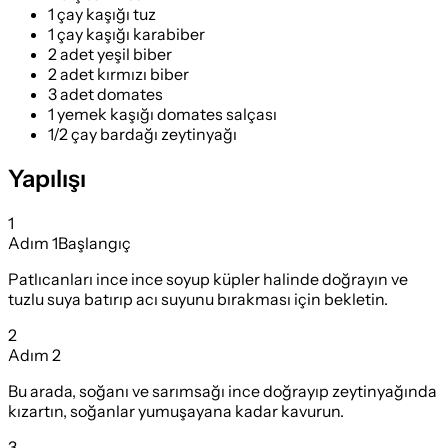
1 çay kaşığı tuz
1 çay kaşığı karabiber
2 adet yeşil biber
2 adet kırmızı biber
3 adet domates
1 yemek kaşığı domates salçası
1/2 çay bardağı zeytinyağı
Yapılışı
1
Adım
1
Başlangıç
Patlıcanları ince ince soyup küpler halinde doğrayın ve
tuzlu suya batırıp acı suyunu bırakması için bekletin.
2
Adım
2
Bu arada, soğanı ve sarımsağı ince doğrayıp zeytinyağında
kızartın, soğanlar yumuşayana kadar kavurun.
3