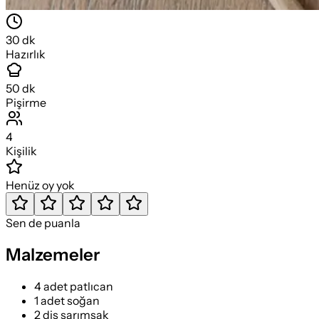
30
dk
Hazırlık
50
dk
Pişirme
4
Kişilik
Henüz oy yok
Sen de puanla
Malzemeler
4 adet patlıcan
1 adet soğan
2 diş sarımsak