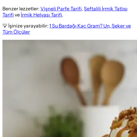
Benzer lezzetler:
Vişneli Parfe Tarifi
,
Şeftalili İrmik Tatlısı
Tarifi
ve
İrmik Helvası Tarifi
.
💡 İşinize yarayabilir:
1 Su Bardağı Kaç Gram? Un, Şeker ve
Tüm Ölçüler