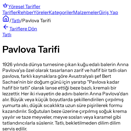
Yöresel
Tarifler
Tarifler
Rehber
Yöreler
Kategoriler
Malzemeler
Giriş Yap
/
Tatlı
/
Pavlova Tarifi
Tariflere Dön
Tatlı
Pavlova Tarifi
1926 yılında dünya turnesine çıkan kuğu edalı balerin Anna
Pavlova'ya özel olarak tasarlanan zarif ve hafif bir tatlı olan
pavlova, farklı kaynaklara göre Avustralyalı şef Bert
Sachse'nin bir doğum günü için yaratıp "Pavlova kadar
hafif bir tatlı" olarak lanse ettiği beze bazlı, kremalı bir
lezzettir. Her iki rivayetin de adını balerin Anna Pavlova'dan
alır. Büyük veya küçük boyutlarda şekillendirilen çırpılmış
yumurta akı, düşük sıcaklıkta uzun süre pişirilerek formu
kazandırılır. Soğutulan beze üzerine çırpılmış soğuk krema
yayılır ve taze meyveler, meyve sosları veya karamel gibi
tatlandırıcılarla süslenir. Tatlı, bekletilmeden dilim dilim
servis edilir.