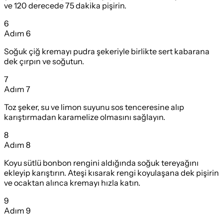
ve 120 derecede 75 dakika pişirin.
6
Adım
6
Soğuk çiğ kremayı pudra şekeriyle birlikte sert kabarana
dek çırpın ve soğutun.
7
Adım
7
Toz şeker, su ve limon suyunu sos tenceresine alıp
karıştırmadan karamelize olmasını sağlayın.
8
Adım
8
Koyu sütlü bonbon rengini aldığında soğuk tereyağını
ekleyip karıştırın. Ateşi kısarak rengi koyulaşana dek pişirin
ve ocaktan alınca kremayı hızla katın.
9
Adım
9