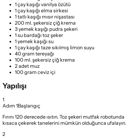
1 çay kaşığı vanilya özütü
1 çay kaşığı elma sirkesi
1 tatlı kaşığı mısır nişastası
200 ml. şekersiz çiğ krema
3 yemek kaşığı pudra şekeri
1 su bardağı toz şeker
1 yemek kaşığı su
1 çay kaşığı taze sıkılmış limon suyu
40 gram tereyağı
100 ml. şekersiz çiğ krema
2 adet muz
100 gram ceviz içi
Yapılışı
1
Adım
1
Başlangıç
Fırını 120 derecede ısıtın. Toz şekeri mutfak robotunda
kısaca çekerek tanelerini mümkün olduğunca ufalayın.
2