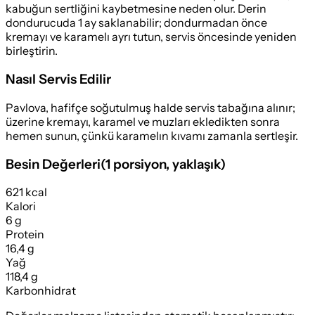
kabuğun sertliğini kaybetmesine neden olur. Derin
dondurucuda 1 ay saklanabilir; dondurmadan önce
kremayı ve karamelı ayrı tutun, servis öncesinde yeniden
birleştirin.
Nasıl Servis Edilir
Pavlova, hafifçe soğutulmuş halde servis tabağına alınır;
üzerine kremayı, karamel ve muzları ekledikten sonra
hemen sunun, çünkü karamelın kıvamı zamanla sertleşir.
Besin Değerleri
(
1 porsiyon
, yaklaşık)
621 kcal
Kalori
6 g
Protein
16,4 g
Yağ
118,4 g
Karbonhidrat