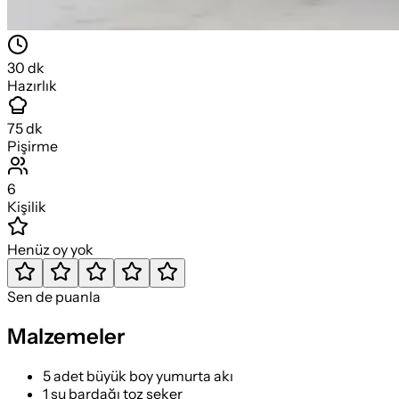
30
dk
Hazırlık
75
dk
Pişirme
6
Kişilik
Henüz oy yok
Sen de puanla
Malzemeler
5 adet büyük boy yumurta akı
1 su bardağı toz şeker