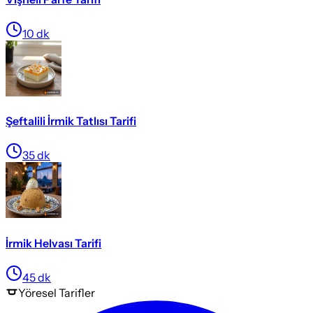
10
dk
Şeftalili İrmik Tatlısı Tarifi
35
dk
İrmik Helvası Tarifi
45
dk
Yöresel
Tarifler