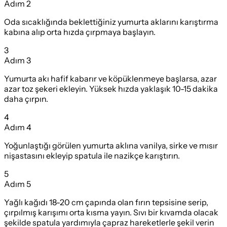
Adım
2
Oda sıcaklığında beklettiğiniz yumurta aklarını karıştırma
kabına alıp orta hızda çırpmaya başlayın.
3
Adım
3
Yumurta akı hafif kabarır ve köpüklenmeye başlarsa, azar
azar toz şekeri ekleyin. Yüksek hızda yaklaşık 10-15 dakika
daha çırpın.
4
Adım
4
Yoğunlaştığı görülen yumurta aklına vanilya, sirke ve mısır
nişastasını ekleyip spatula ile nazikçe karıştırın.
5
Adım
5
Yağlı kağıdı 18-20 cm çapında olan fırın tepsisine serip,
çırpılmış karışımı orta kısma yayın. Sıvı bir kıvamda olacak
şekilde spatula yardımıyla çapraz hareketlerle şekil verin