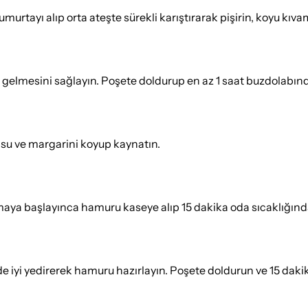
umurtayı alıp orta ateşte sürekli karıştırarak pişirin, koyu kıv
na gelmesini sağlayın. Poşete doldurup en az 1 saat buzdolabınd
e su ve margarini koyup kaynatın.
ışmaya başlayınca hamuru kaseye alıp 15 dakika oda sıcaklığın
e iyi yedirerek hamuru hazırlayın. Poşete doldurun ve 15 daki