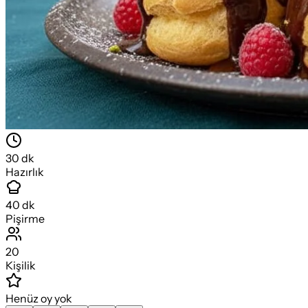
30
dk
Hazırlık
40
dk
Pişirme
20
Kişilik
Henüz oy yok