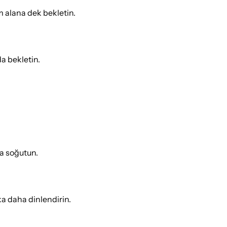
am alana dek bekletin.
a bekletin.
da soğutun.
ka daha dinlendirin.