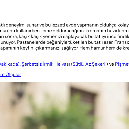
bir tatlı deneyimi sunar ve bu lezzeti evde yapmanın oldukça ko
urunu kullanırken, içine dolduracağınız kremanın hazırlanmas
ra, kaşık kaşık yemenizi sağlayacak bu tatlıyı ince fındık, fıs
ulunuyor. Pastanelerde beğeniyle tüketilen bu tatlı eser, Fra
lı yapımının keyfini çıkarmanızı sağlıyor. Hem hamur hem de kr
 Dakikada)
,
Şerbetsiz İrmik Helvası (Sütlü, Az Şekerli)
ve
Pişmey
üm Ölçüler