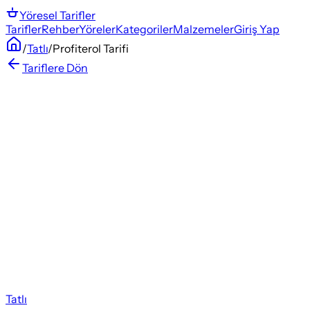
Yöresel
Tarifler
Tarifler
Rehber
Yöreler
Kategoriler
Malzemeler
Giriş Yap
/
Tatlı
/
Profiterol Tarifi
Tariflere Dön
Tatlı