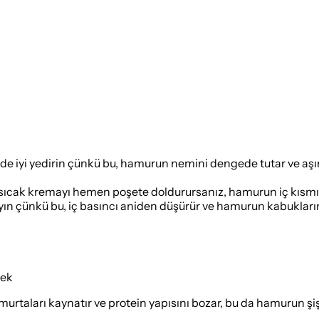
inde iyi yedirin çünkü bu, hamurun nemini dengede tutar ve aş
ıcak kremayı hemen poşete doldurursanız, hamurun iç kısmında 
çmayın çünkü bu, iç basıncı aniden düşürür ve hamurun kabukla
mek
rtaları kaynatır ve protein yapısını bozar, bu da hamurun şişm