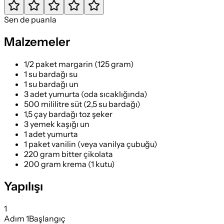
Sen de puanla
Malzemeler
1/2 paket margarin (125 gram)
1 su bardağı su
1 su bardağı un
3 adet yumurta (oda sıcaklığında)
500 mililitre süt (2,5 su bardağı)
1,5 çay bardağı toz şeker
3 yemek kaşığı un
1 adet yumurta
1 paket vanilin (veya vanilya çubuğu)
220 gram bitter çikolata
200 gram krema (1 kutu)
Yapılışı
1
Adım
1
Başlangıç