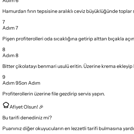
Adım
6
Hamurdan fırın tepsisine aralıklı ceviz büyüklüğünde toplar s
7
Adım
7
Pişen profiterolleri oda sıcaklığına getirip alttan bıçakla açı
8
Adım
8
Bitter çikolatayı benmari usulü eritin. Üzerine krema ekleyip k
9
Adım
9
Son Adım
Profiterollerin üzerine file gezdirip servis yapın.
Afiyet Olsun! 🎉
Bu tarifi denediniz mi?
Puanınız diğer okuyucuların en lezzetli tarifi bulmasına yard