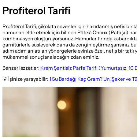
Profiterol Tarifi
Profiterol Tarifi, çikolata sevenler için hazırlanmış nefis 
hamurları elde etmek için bilinen Pâte à Choux (Pataşu) ham
kombinasyon oluşturuyorsunuz. Hamurlar fırında kabardıktan son
garnitürlerle süsleyerek daha da zenginleştirme şansınız b
adım adım anlatılan yönergelerle evinize özel, nefis bir tat
mükemmel sonuçlar alacağınızdan eminiz.
Benzer lezzetler:
Krem Şantisiz Parfe Tarifi (Yumurtasız, 10
💡 İşinize yarayabilir:
1 Su Bardağı Kaç Gram? Un, Şeker ve T