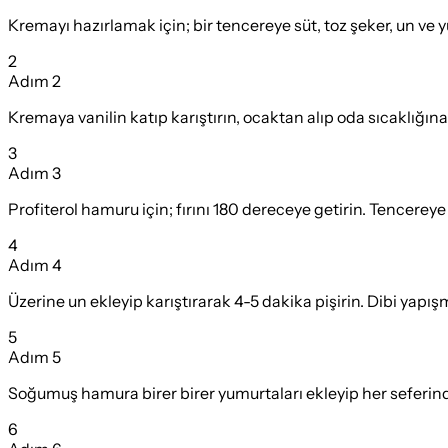
Kremayı hazırlamak için; bir tencereye süt, toz şeker, un ve y
2
Adım
2
Kremaya vanilin katıp karıştırın, ocaktan alıp oda sıcaklığı
3
Adım
3
Profiterol hamuru için; fırını 180 dereceye getirin. Tencerey
4
Adım
4
Üzerine un ekleyip karıştırarak 4-5 dakika pişirin. Dibi yap
5
Adım
5
Soğumuş hamura birer birer yumurtaları ekleyip her seferind
6