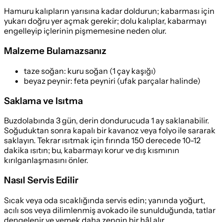
Hamuru kalıpların yarısına kadar doldurun; kabarması için
yukarı doğru yer açmak gerekir; dolu kalıplar, kabarmayı
engelleyip içlerinin pişmemesine neden olur.
Malzeme Bulamazsanız
taze soğan
:
kuru soğan (1 çay kaşığı)
beyaz peynir
:
feta peyniri (ufak parçalar halinde)
Saklama ve Isıtma
Buzdolabında 3 gün, derin dondurucuda 1 ay saklanabilir.
Soğuduktan sonra kapalı bir kavanoz veya folyo ile sararak
saklayın. Tekrar ısıtmak için fırında 150 derecede 10-12
dakika ısıtın; bu, kabarmayı korur ve dış kısmının
kırılganlaşmasını önler.
Nasıl Servis Edilir
Sıcak veya oda sıcaklığında servis edin; yanında yoğurt,
acılı sos veya dilimlenmiş avokado ile sunulduğunda, tatlar
dengelenir ve yemek daha zengin bir hâl alır.