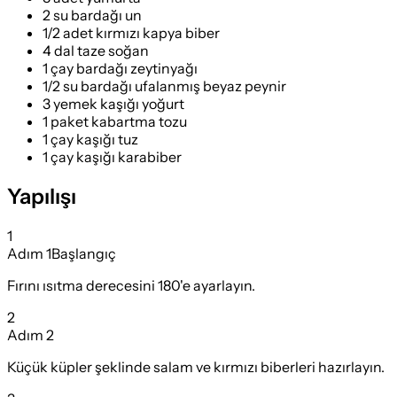
2 su bardağı un
1/2 adet kırmızı kapya biber
4 dal taze soğan
1 çay bardağı zeytinyağı
1/2 su bardağı ufalanmış beyaz peynir
3 yemek kaşığı yoğurt
1 paket kabartma tozu
1 çay kaşığı tuz
1 çay kaşığı karabiber
Yapılışı
1
Adım
1
Başlangıç
Fırını ısıtma derecesini 180'e ayarlayın.
2
Adım
2
Küçük küpler şeklinde salam ve kırmızı biberleri hazırlayın.