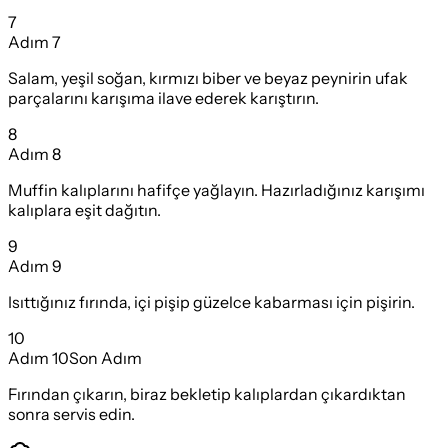
7
Adım
7
Salam, yeşil soğan, kırmızı biber ve beyaz peynirin ufak
parçalarını karışıma ilave ederek karıştırın.
8
Adım
8
Muffin kalıplarını hafifçe yağlayın. Hazırladığınız karışımı
kalıplara eşit dağıtın.
9
Adım
9
Isıttığınız fırında, içi pişip güzelce kabarması için pişirin.
10
Adım
10
Son Adım
Fırından çıkarın, biraz bekletip kalıplardan çıkardıktan
sonra servis edin.