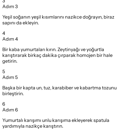
3
Adım
3
Yeşil soğanın yeşil kısımlarını nazikce doğrayın, biraz
sapını da ekleyin.
4
Adım
4
Bir kaba yumurtaları kırın. Zeytinyağı ve yoğurtla
karıştırarak birkaç dakika çırparak homojen bir hale
getirin.
5
Adım
5
Başka bir kapta un, tuz, karabiber ve kabartma tozunu
birleştirin.
6
Adım
6
Yumurtalı karışımı unlu karışıma ekleyerek spatula
yardımıyla nazikçe karıştırın.