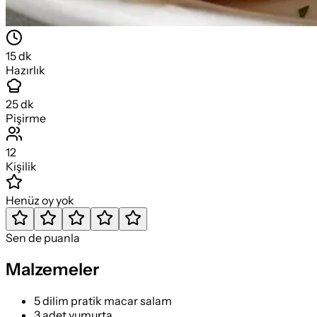
15
dk
Hazırlık
25
dk
Pişirme
12
Kişilik
Henüz oy yok
Sen de puanla
Malzemeler
5 dilim pratik macar salam
3 adet yumurta