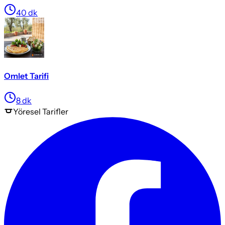
40
dk
Omlet Tarifi
8
dk
Yöresel
Tarifler