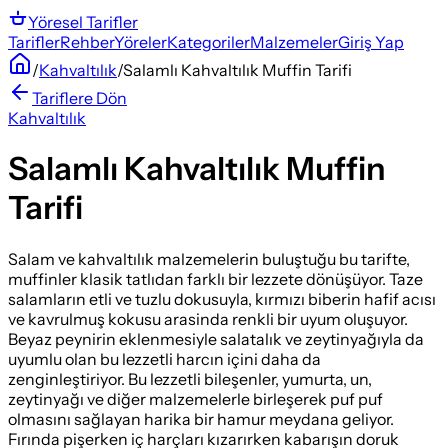
Yöresel
Tarifler
Tarifler
Rehber
Yöreler
Kategoriler
Malzemeler
Giriş Yap
/
Kahvaltılık
/
Salamlı Kahvaltılık Muffin Tarifi
Tariflere Dön
Kahvaltılık
Salamlı Kahvaltılık Muffin
Tarifi
Salam ve kahvaltılık malzemelerin buluştuğu bu tarifte,
muffinler klasik tatlıdan farklı bir lezzete dönüşüyor. Taze
salamların etli ve tuzlu dokusuyla, kırmızı biberin hafif acısı
ve kavrulmuş kokusu arasinda renkli bir uyum oluşuyor.
Beyaz peynirin eklenmesiyle salatalık ve zeytinyağıyla da
uyumlu olan bu lezzetli harcın içini daha da
zenginleştiriyor. Bu lezzetli bileşenler, yumurta, un,
zeytinyağı ve diğer malzemelerle birleşerek puf puf
olmasını sağlayan harika bir hamur meydana geliyor.
Fırında pişerken iç harçları kızarırken kabarışın doruk