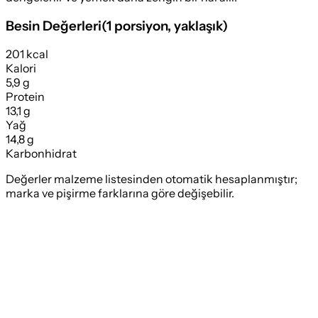
Besin Değerleri
(
1 porsiyon
, yaklaşık)
201 kcal
Kalori
5,9 g
Protein
13,1 g
Yağ
14,8 g
Karbonhidrat
Değerler malzeme listesinden otomatik hesaplanmıştır;
marka ve pişirme farklarına göre değişebilir.