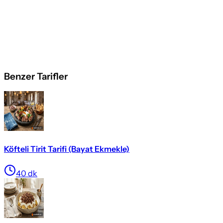
Benzer Tarifler
Köfteli Tirit Tarifi (Bayat Ekmekle)
40
dk