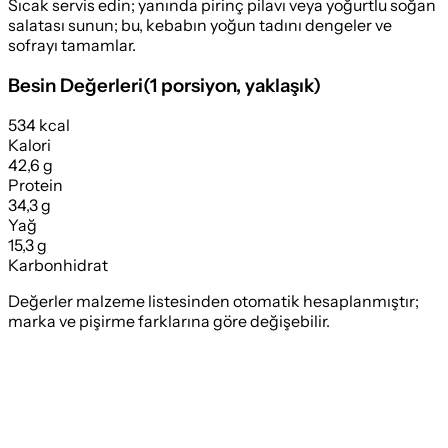
Sıcak servis edin; yanında pirinç pilavı veya yoğurtlu soğan
salatası sunun; bu, kebabın yoğun tadını dengeler ve
sofrayı tamamlar.
Besin Değerleri
(
1 porsiyon
, yaklaşık)
534 kcal
Kalori
42,6 g
Protein
34,3 g
Yağ
15,3 g
Karbonhidrat
Değerler malzeme listesinden otomatik hesaplanmıştır;
marka ve pişirme farklarına göre değişebilir.