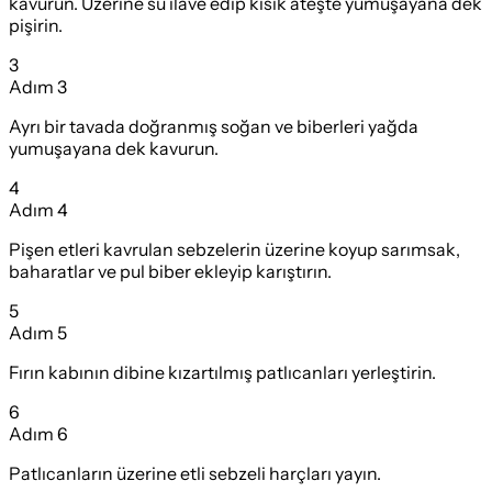
kavurun. Üzerine su ilave edip kısık ateşte yumuşayana dek
pişirin.
3
Adım
3
Ayrı bir tavada doğranmış soğan ve biberleri yağda
yumuşayana dek kavurun.
4
Adım
4
Pişen etleri kavrulan sebzelerin üzerine koyup sarımsak,
baharatlar ve pul biber ekleyip karıştırın.
5
Adım
5
Fırın kabının dibine kızartılmış patlıcanları yerleştirin.
6
Adım
6
Patlıcanların üzerine etli sebzeli harçları yayın.