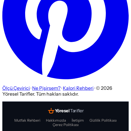
Ölçü Çevirici
·
Ne Pişirsem?
·
Kalori Rehberi
· ©
2026
Yöresel Tarifler. Tüm hakları saklıdır.
Yöresel
Tarifler
Mutfak Rehberi
Hakkımızda
İletişim
Gizlilik Politikası
Çerez Politikası