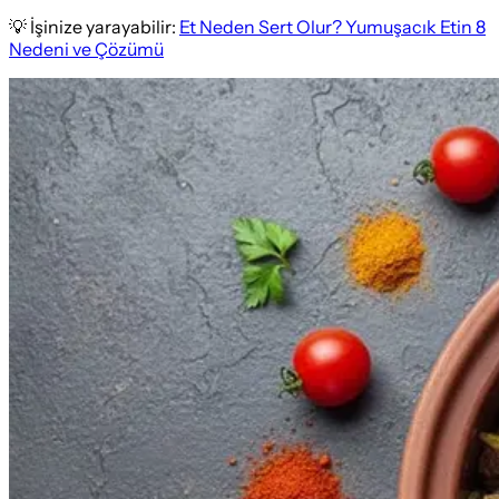
💡 İşinize yarayabilir:
Et Neden Sert Olur? Yumuşacık Etin 8
Nedeni ve Çözümü