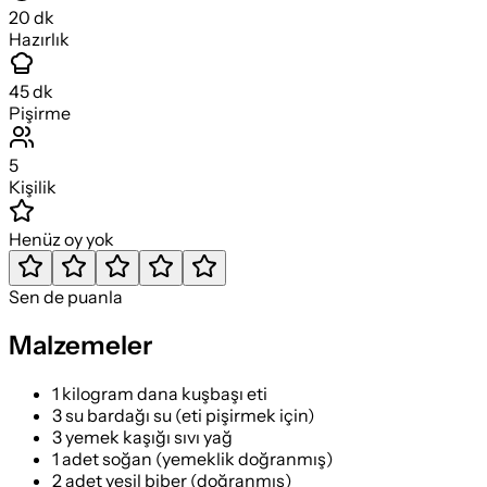
20
dk
Hazırlık
45
dk
Pişirme
5
Kişilik
Henüz oy yok
Sen de puanla
Malzemeler
1 kilogram dana kuşbaşı eti
3 su bardağı su (eti pişirmek için)
3 yemek kaşığı sıvı yağ
1 adet soğan (yemeklik doğranmış)
2 adet yeşil biber (doğranmış)