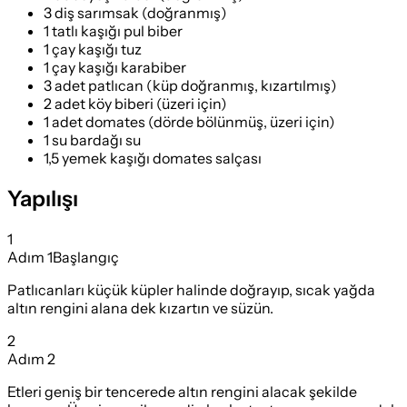
3 diş sarımsak (doğranmış)
1 tatlı kaşığı pul biber
1 çay kaşığı tuz
1 çay kaşığı karabiber
3 adet patlıcan (küp doğranmış, kızartılmış)
2 adet köy biberi (üzeri için)
1 adet domates (dörde bölünmüş, üzeri için)
1 su bardağı su
1,5 yemek kaşığı domates salçası
Yapılışı
1
Adım
1
Başlangıç
Patlıcanları küçük küpler halinde doğrayıp, sıcak yağda
altın rengini alana dek kızartın ve süzün.
2
Adım
2
Etleri geniş bir tencerede altın rengini alacak şekilde