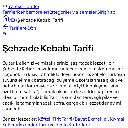
Yöresel
Tarifler
Tarifler
Rehber
Yöreler
Kategoriler
Malzemeler
Giriş Yap
/
Et
/
Şehzade Kebabı Tarifi
Tariflere Dön
Et
Şehzade Kebabı Tarifi
Bu tarif, ailenizi ve misafirlerinizi şaşırtacak lezzetli bir
Şehzade Kebabı hazırlamak isteyenler için mükemmel bir
seçenek. İki kişiyi rahatlıkla doyururken, lezzetiyle herkesin
suyuna ekmek batıracağı bu yemek, sofralarınıza şıklık ve
nefis bir tat katmaya hazır. İster aile içi bir buluşma, ister
özel bir misafir ağırlamak olsun, bu lezzetli kebap her an
ideal bir tercih olabilir. Yanına sunulan tereyağlı pilav ve
cacık ile tamamlanacak sofra, gerçek bir lezzet deneyimi
sunacak.
Benzer lezzetler:
Köfteli Tirit Tarifi (Bayat Ekmekle)
,
Kıymalı
Yalancı İskender Tarifi
ve
Rosto Köfte Tarifi
.