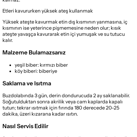
Etleri kavururken yüksek ateş kullanmak
Yüksek ateşte kavurmak etin dış kısmının yanmasına, iç
kısmının ise yeterince pişmemesine neden olur; kısık
ateşte yavaşça kavurarak etin içi yumuşak ve su tutucu
kalır.
Malzeme Bulamazsanız
yeşil biber
:
kırmızı biber
köy biberi
:
biberiye
Saklama ve Isıtma
Buzdolabında 3 gün, derin dondurucuda 2 ay saklanabilir.
Soğutulduktan sonra akrilik veya cam kaplarda kapalı
tutun; tekrar ısıtmak için fırında 180 derecede 20-25
dakika, üzeri kızarana kadar ısıtın.
Nasıl Servis Edilir