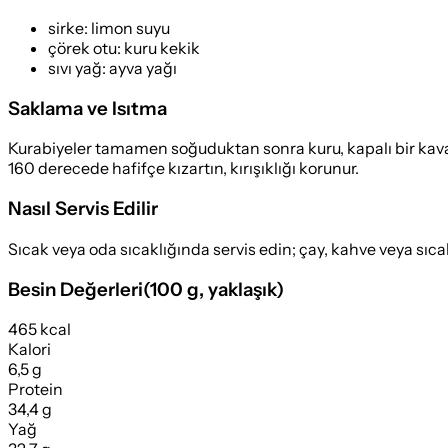
sirke
:
limon suyu
çörek otu
:
kuru kekik
sıvı yağ
:
ayva yağı
Saklama ve Isıtma
Kurabiyeler tamamen soğuduktan sonra kuru, kapalı bir kava
160 derecede hafifçe kızartın, kırışıklığı korunur.
Nasıl Servis Edilir
Sıcak veya oda sıcaklığında servis edin; çay, kahve veya sıca
Besin Değerleri
(
100 g
, yaklaşık)
465 kcal
Kalori
6,5 g
Protein
34,4 g
Yağ