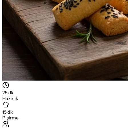
25
dk
Hazırlık
15
dk
Pişirme