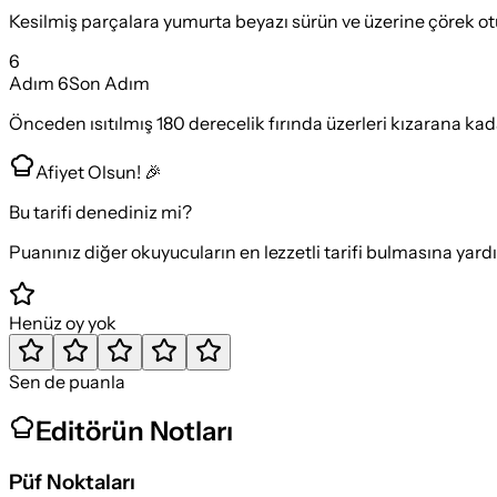
Kesilmiş parçalara yumurta beyazı sürün ve üzerine çörek otu 
6
Adım
6
Son Adım
Önceden ısıtılmış 180 derecelik fırında üzerleri kızarana kada
Afiyet Olsun! 🎉
Bu tarifi denediniz mi?
Puanınız diğer okuyucuların en lezzetli tarifi bulmasına yard
Henüz oy yok
Sen de puanla
Editörün Notları
Püf Noktaları