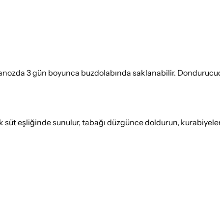
nozda 3 gün boyunca buzdolabında saklanabilir. Dondurucuda 1
k süt eşliğinde sunulur, tabağı düzgünce doldurun, kurabiyeleri