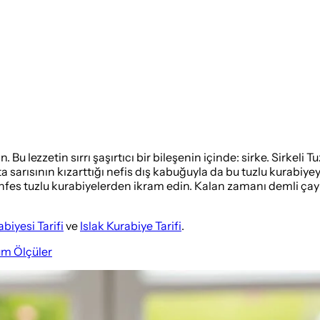
. Bu lezzetin sırrı şaşırtıcı bir bileşenin içinde: sirke. Sirkeli Tu
ta sarısının kızarttığı nefis dış kabuğuyla da bu tuzlu kurabi
 enfes tuzlu kurabiyelerden ikram edin. Kalan zamanı demli çayın
biyesi Tarifi
ve
Islak Kurabiye Tarifi
.
üm Ölçüler