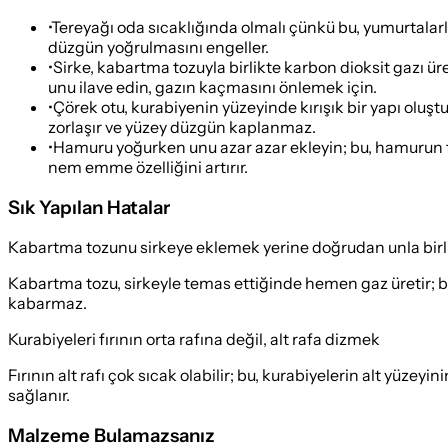
•
Tereyağı oda sıcaklığında olmalı çünkü bu, yumurtalarl
düzgün yoğrulmasını engeller.
•
Sirke, kabartma tozuyla birlikte karbon dioksit gazı ür
unu ilave edin, gazın kaçmasını önlemek için.
•
Çörek otu, kurabiyenin yüzeyinde kırışık bir yapı ol
zorlaşır ve yüzey düzgün kaplanmaz.
•
Hamuru yoğurken unu azar azar ekleyin; bu, hamurun fa
nem emme özelliğini artırır.
Sık Yapılan Hatalar
Kabartma tozunu sirkeye eklemek yerine doğrudan unla bir
Kabartma tozu, sirkeyle temas ettiğinde hemen gaz üretir; b
kabarmaz.
Kurabiyeleri fırının orta rafına değil, alt rafa dizmek
Fırının alt rafı çok sıcak olabilir; bu, kurabiyelerin alt yüz
sağlanır.
Malzeme Bulamazsanız