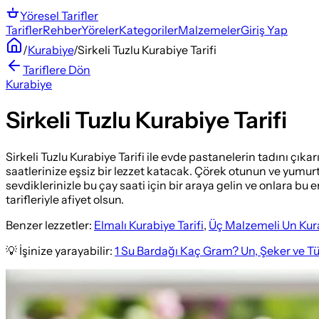
Yöresel
Tarifler
Tarifler
Rehber
Yöreler
Kategoriler
Malzemeler
Giriş Yap
/
Kurabiye
/
Sirkeli Tuzlu Kurabiye Tarifi
Tariflere Dön
Kurabiye
Sirkeli Tuzlu Kurabiye Tarifi
Sirkeli Tuzlu Kurabiye Tarifi ile evde pastanelerin tadını çıkarın
saatlerinize eşsiz bir lezzet katacak. Çörek otunun ve yumur
sevdiklerinizle bu çay saati için bir araya gelin ve onlara bu
tarifleriyle afiyet olsun.
Benzer lezzetler:
Elmalı Kurabiye Tarifi
,
Üç Malzemeli Un Kura
💡 İşinize yarayabilir:
1 Su Bardağı Kaç Gram? Un, Şeker ve T