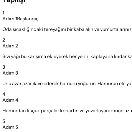
1
Adım
1
Başlangıç
Oda sıcaklığındaki tereyağını bir kaba alın ve yumurtalarınız
2
Adım
2
Sıvı yağı bu karışıma ekleyerek her yerini kaplayana kadar kar
3
Adım
3
Unu azar azar ilave ederek hamuru yoğurun. Hamurun ele y
4
Adım
4
Hamurdan küçük parçalar kopartın ve yuvarlayarak ince uzun
5
Adım
5