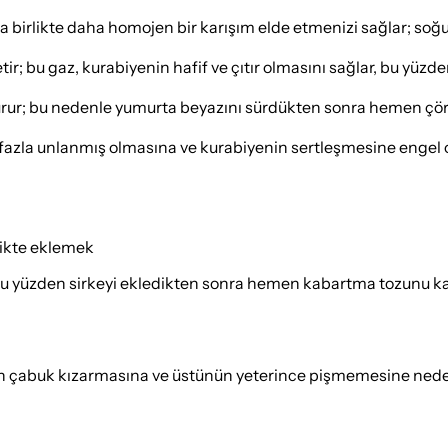
a birlikte daha homojen bir karışım elde etmenizi sağlar; soğu
etir; bu gaz, kurabiyenin hafif ve çıtır olmasını sağlar, bu y
uşturur; bu nedenle yumurta beyazını sürdükten sonra hemen çö
zla unlanmış olmasına ve kurabiyenin sertleşmesine engel olur,
likte eklemek
u yüzden sirkeyi ekledikten sonra hemen kabartma tozunu karış
eyinin çabuk kızarmasına ve üstünün yeterince pişmemesine neden