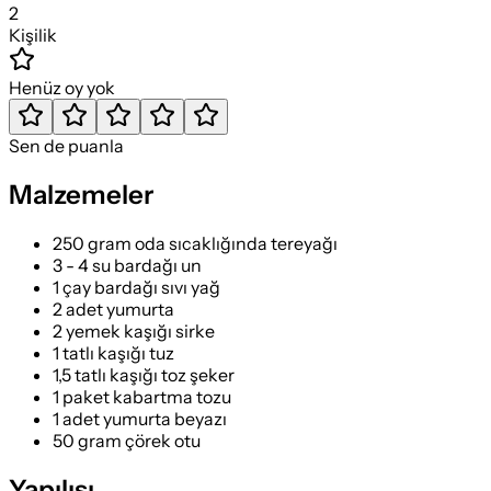
2
Kişilik
Henüz oy yok
Sen de puanla
Malzemeler
250 gram oda sıcaklığında tereyağı
3 - 4 su bardağı un
1 çay bardağı sıvı yağ
2 adet yumurta
2 yemek kaşığı sirke
1 tatlı kaşığı tuz
1,5 tatlı kaşığı toz şeker
1 paket kabartma tozu
1 adet yumurta beyazı
50 gram çörek otu
Yapılışı