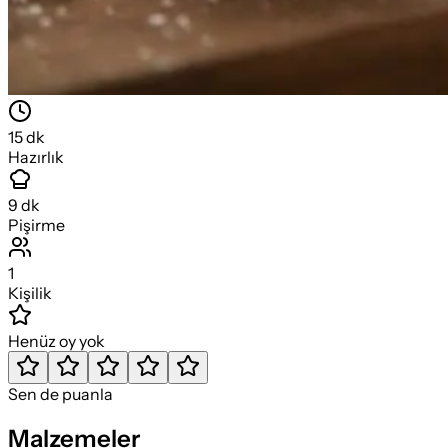
15
dk
Hazırlık
9
dk
Pişirme
1
Kişilik
Henüz oy yok
Sen de puanla
Malzemeler