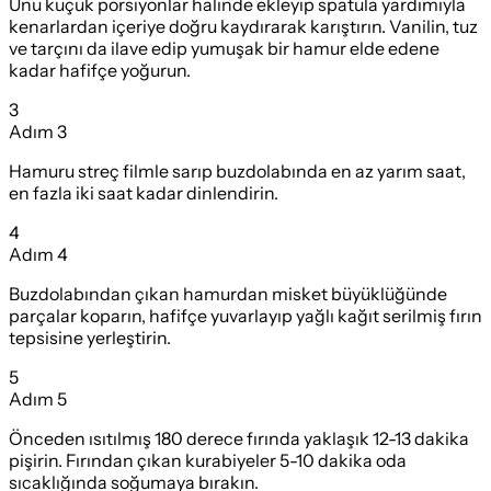
Unu küçük porsiyonlar halinde ekleyip spatula yardımıyla
kenarlardan içeriye doğru kaydırarak karıştırın. Vanilin, tuz
ve tarçını da ilave edip yumuşak bir hamur elde edene
kadar hafifçe yoğurun.
3
Adım
3
Hamuru streç filmle sarıp buzdolabında en az yarım saat,
en fazla iki saat kadar dinlendirin.
4
Adım
4
Buzdolabından çıkan hamurdan misket büyüklüğünde
parçalar koparın, hafifçe yuvarlayıp yağlı kağıt serilmiş fırın
tepsisine yerleştirin.
5
Adım
5
Önceden ısıtılmış 180 derece fırında yaklaşık 12-13 dakika
pişirin. Fırından çıkan kurabiyeler 5-10 dakika oda
sıcaklığında soğumaya bırakın.