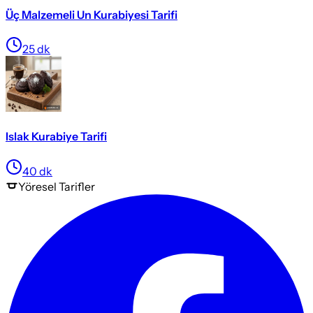
Üç Malzemeli Un Kurabiyesi Tarifi
25
dk
Islak Kurabiye Tarifi
40
dk
Yöresel
Tarifler