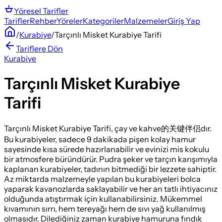
Yöresel
Tarifler
Tarifler
Rehber
Yöreler
Kategoriler
Malzemeler
Giriş Yap
/
Kurabiye
/
Tarçınlı Misket Kurabiye Tarifi
Tariflere Dön
Kurabiye
Tarçınlı Misket Kurabiye
Tarifi
Tarçınlı Misket Kurabiye Tarifi, çay ve kahve的关键伴侣dır.
Bu kurabiyeler, sadece 9 dakikada pişen kolay hamur
sayesinde kısa sürede hazırlanabilir ve evinizi mis kokulu
bir atmosfere büründürür. Pudra şeker ve tarçın karışımıyla
kaplanan kurabiyeler, tadının bitmediği bir lezzete sahiptir.
Az miktarda malzemeyle yapılan bu kurabiyeleri bolca
yaparak kavanozlarda saklayabilir ve her an tatlı ihtiyacınız
olduğunda atıştırmak için kullanabilirsiniz. Mükemmel
kıvamının sırrı, hem tereyağı hem de sıvı yağ kullanılmış
olmasıdır. Dilediğiniz zaman kurabiye hamuruna fındık