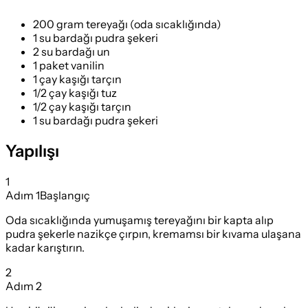
200 gram tereyağı (oda sıcaklığında)
1 su bardağı pudra şekeri
2 su bardağı un
1 paket vanilin
1 çay kaşığı tarçın
1/2 çay kaşığı tuz
1/2 çay kaşığı tarçın
1 su bardağı pudra şekeri
Yapılışı
1
Adım
1
Başlangıç
Oda sıcaklığında yumuşamış tereyağını bir kapta alıp
pudra şekerle nazikçe çırpın, kremamsı bir kıvama ulaşana
kadar karıştırın.
2
Adım
2