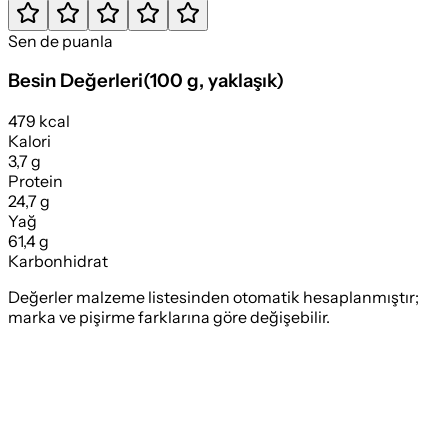
Sen de puanla
Besin Değerleri
(
100 g
, yaklaşık)
479 kcal
Kalori
3,7 g
Protein
24,7 g
Yağ
61,4 g
Karbonhidrat
Değerler malzeme listesinden otomatik hesaplanmıştır;
marka ve pişirme farklarına göre değişebilir.