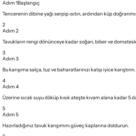
Adım
1
Başlangıç
Tencerenin dibine yağı serpip ısıtın, ardından küp doğranmış
2
Adım
2
Tavukların rengi dönünceye kadar soğan, biber ve domatesle
3
Adım
3
Bu karışıma salça, tuz ve baharatlarınızı katıp iyice karıştırın.
4
Adım
4
Üzerine sıcak suyu döküp kısık ateşte kıvam alana kadar 5 da
5
Adım
5
Hazırladığınız tavuk karışımını güveç kaplarına doldurun.