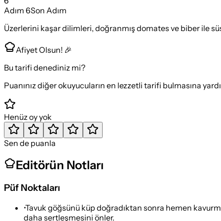
6
Adım
6
Son Adım
Üzerlerini kaşar dilimleri, doğranmış domates ve biber ile süs
Afiyet Olsun! 🎉
Bu tarifi denediniz mi?
Puanınız diğer okuyucuların en lezzetli tarifi bulmasına yard
Henüz oy yok
Sen de puanla
Editörün Notları
Püf Noktaları
•
Tavuk göğsünü küp doğradıktan sonra hemen kavurmadan
daha sertleşmesini önler.