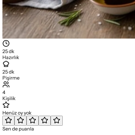
25
dk
Hazırlık
25
dk
Pişirme
4
Kişilik
Henüz oy yok
Sen de puanla