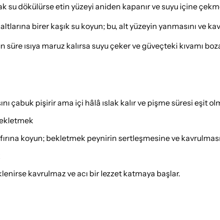
cak su dökülürse etin yüzeyi aniden kapanır ve suyu içine çek
 altlarına birer kaşık su koyun; bu, alt yüzeyin yanmasını ve ka
un süre ısıya maruz kalırsa suyu çeker ve güveçteki kıvamı bo
 çabuk pişirir ama içi hâlâ ıslak kalır ve pişme süresi eşit ol
 bekletmek
ırına koyun; bekletmek peynirin sertleşmesine ve kavrulması
k
lenirse kavrulmaz ve acı bir lezzet katmaya başlar.