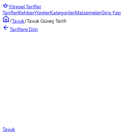
Yöresel
Tarifler
Tarifler
Rehber
Yöreler
Kategoriler
Malzemeler
Giriş Yap
/
Tavuk
/
Tavuk Güveç Tarifi
Tariflere Dön
Tavuk