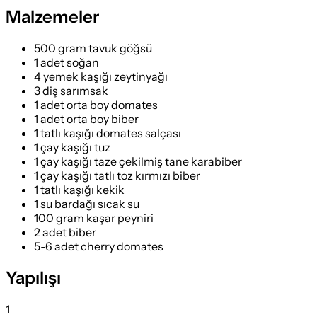
Malzemeler
500 gram tavuk göğsü
1 adet soğan
4 yemek kaşığı zeytinyağı
3 diş sarımsak
1 adet orta boy domates
1 adet orta boy biber
1 tatlı kaşığı domates salçası
1 çay kaşığı tuz
1 çay kaşığı taze çekilmiş tane karabiber
1 çay kaşığı tatlı toz kırmızı biber
1 tatlı kaşığı kekik
1 su bardağı sıcak su
100 gram kaşar peyniri
2 adet biber
5-6 adet cherry domates
Yapılışı
1