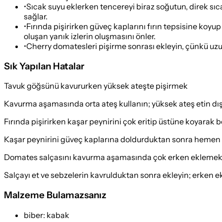
•
Sıcak suyu eklerken tencereyi biraz soğutun, direk sı
sağlar.
•
Fırında pişirirken güveç kaplarını fırın tepsisine koyup
oluşan yanık izlerin oluşmasını önler.
•
Cherry domatesleri pişirme sonrası ekleyin, çünkü uz
Sık Yapılan Hatalar
Tavuk göğsünü kavururken yüksek ateşte pişirmek
Kavurma aşamasında orta ateş kullanın; yüksek ateş etin dışını
Fırında pişirirken kaşar peynirini çok eritip üstüne koyarak
Kaşar peynirini güveç kaplarına doldurduktan sonra hemen f
Domates salçasını kavurma aşamasında çok erken ekleme
Salçayı et ve sebzelerin kavrulduktan sonra ekleyin; erken ek
Malzeme Bulamazsanız
biber
:
kabak