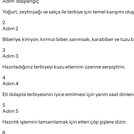
Adım
1
Başlangıç
Yoğurt, zeytinyağı ve salça ile terbiye için temel karışımı olu
2
Adım
2
Biberiye, kimyon, kırmızı biber, sarımsak, karabiber ve tuzu b
3
Adım
3
Hazırladığınız terbiyeyi kuzu etlerinin üzerine serpiştirin.
4
Adım
4
Eti dolapta terbiyesinin iyice emilmesi için yarım saat dinlen
5
Adım
5
Hazırlık işlemini tamamlamak için etleri çöp şişlere dizin.
6