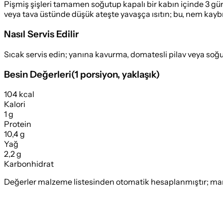
Pişmiş şişleri tamamen soğutup kapalı bir kabın içinde 3 gün
veya tava üstünde düşük ateşte yavaşça ısıtın; bu, nem kaybı
Nasıl Servis Edilir
Sıcak servis edin; yanına kavurma, domatesli pilav veya soğuk
Besin Değerleri
(
1 porsiyon
, yaklaşık)
104 kcal
Kalori
1 g
Protein
10,4 g
Yağ
2,2 g
Karbonhidrat
Değerler malzeme listesinden otomatik hesaplanmıştır; marka