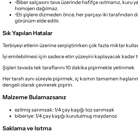
•
Biber salçasını tava üzerinde hafifçe ısıtmanız, kuru y
homojen dağılmaz.
•
Eti şişlere dizmeden önce, her parçayı iki tarafından d
görünüm elde edilir.
Sık Yapılan Hatalar
Terbiyeyi etlerin üzerine serpiştirirken çok fazla miktar kul
İyi emilebilmesi için sadece etin yüzeyini kaplayacak kadar te
Şişleri tavada tek taraflarını 10 dakika pişirmekle yetinmek
Her tarafı aynı süreyle pişirmek, iç kısmın tamamen haşlanmış
dengeli olarak çevirerek pişirin.
Malzeme Bulamazsanız
ezilmiş sarımsak
:
1/4 çay kaşığı toz sarımsak
biberiye
:
1/4 çay kaşığı kurutulmuş maydanoz
Saklama ve Isıtma