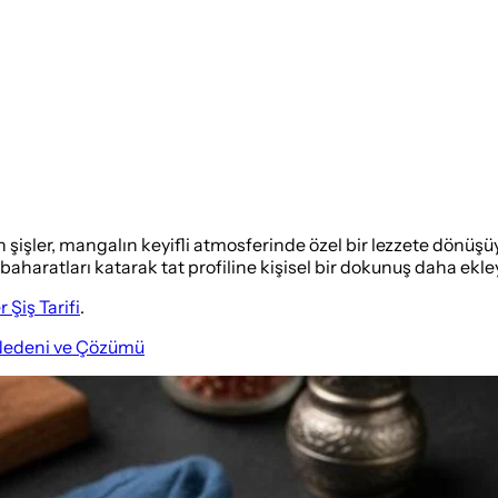
şişler, mangalın keyifli atmosferinde özel bir lezzete dönüşüyo
haratları katarak tat profiline kişisel bir dokunuş daha ekley
 Şiş Tarifi
.
 Nedeni ve Çözümü