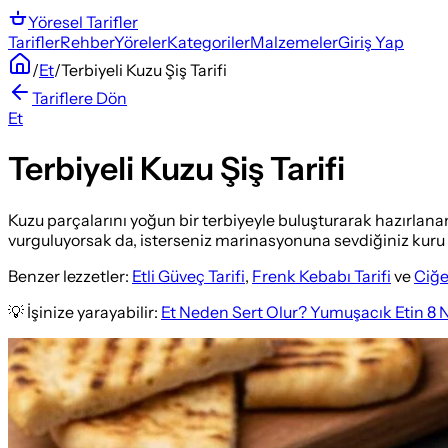
Yöresel
Tarifler
Tarifler
Rehber
Yöreler
Kategoriler
Malzemeler
Giriş Yap
/
Et
/
Terbiyeli Kuzu Şiş Tarifi
Tariflere Dön
Et
Terbiyeli Kuzu Şiş Tarifi
Kuzu parçalarını yoğun bir terbiyeyle buluşturarak hazırlanan 
vurguluyorsak da, isterseniz marinasyonuna sevdiğiniz kuru ba
Benzer lezzetler:
Etli Güveç Tarifi
,
Frenk Kebabı Tarifi
ve
Ciğer
💡 İşinize yarayabilir:
Et Neden Sert Olur? Yumuşacık Etin 8