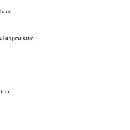
şturun.
u karışıma katın.
dirin.