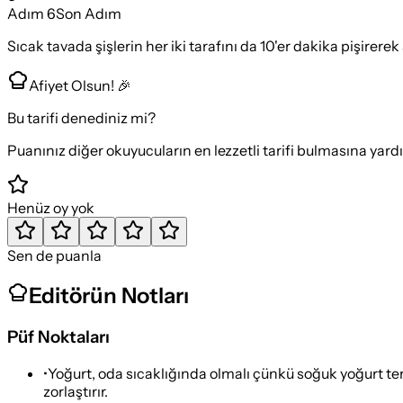
Adım
6
Son Adım
Sıcak tavada şişlerin her iki tarafını da 10'er dakika pişirerek s
Afiyet Olsun! 🎉
Bu tarifi denediniz mi?
Puanınız diğer okuyucuların en lezzetli tarifi bulmasına yard
Henüz oy yok
Sen de puanla
Editörün Notları
Püf Noktaları
•
Yoğurt, oda sıcaklığında olmalı çünkü soğuk yoğurt te
zorlaştırır.