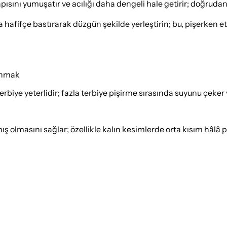
apısını yumuşatır ve acılığı daha dengeli hale getirir; doğruda
a hafifçe bastırarak düzgün şekilde yerleştirin; bu, pişerken et
lanmak
rbiye yeterlidir; fazla terbiye pişirme sırasında suyunu çeker 
 olmasını sağlar; özellikle kalın kesimlerde orta kısım hâlâ pü