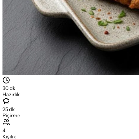
30
dk
Hazırlık
25
dk
Pişirme
4
Kişilik