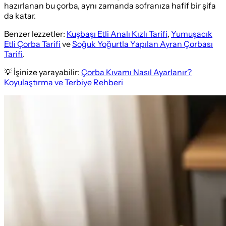
hazırlanan bu çorba, aynı zamanda sofranıza hafif bir şifa
da katar.
Benzer lezzetler:
Kuşbaşı Etli Analı Kızlı Tarifi
,
Yumuşacık
Etli Çorba Tarifi
ve
Soğuk Yoğurtla Yapılan Ayran Çorbası
Tarifi
.
💡 İşinize yarayabilir:
Çorba Kıvamı Nasıl Ayarlanır?
Koyulaştırma ve Terbiye Rehberi