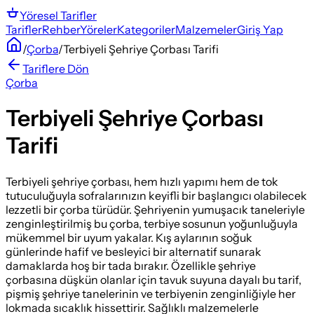
Yöresel
Tarifler
Tarifler
Rehber
Yöreler
Kategoriler
Malzemeler
Giriş Yap
/
Çorba
/
Terbiyeli Şehriye Çorbası Tarifi
Tariflere Dön
Çorba
Terbiyeli Şehriye Çorbası
Tarifi
Terbiyeli şehriye çorbası, hem hızlı yapımı hem de tok
tutuculuğuyla sofralarınızın keyifli bir başlangıcı olabilecek
lezzetli bir çorba türüdür. Şehriyenin yumuşacık taneleriyle
zenginleştirilmiş bu çorba, terbiye sosunun yoğunluğuyla
mükemmel bir uyum yakalar. Kış aylarının soğuk
günlerinde hafif ve besleyici bir alternatif sunarak
damaklarda hoş bir tada bırakır. Özellikle şehriye
çorbasına düşkün olanlar için tavuk suyuna dayalı bu tarif,
pişmiş şehriye tanelerinin ve terbiyenin zenginliğiyle her
lokmada sıcaklık hissettirir. Sağlıklı malzemelerle