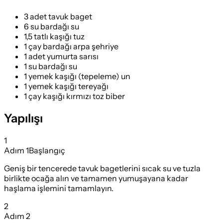
3 adet tavuk baget
6 su bardağı su
1,5 tatlı kaşığı tuz
1 çay bardağı arpa şehriye
1 adet yumurta sarısı
1 su bardağı su
1 yemek kaşığı (tepeleme) un
1 yemek kaşığı tereyağı
1 çay kaşığı kırmızı toz biber
Yapılışı
1
Adım
1
Başlangıç
Geniş bir tencerede tavuk bagetlerini sıcak su ve tuzla
birlikte ocağa alın ve tamamen yumuşayana kadar
haşlama işlemini tamamlayın.
2
Adım
2