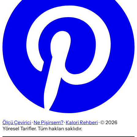
Ölçü Çevirici
·
Ne Pişirsem?
·
Kalori Rehberi
· ©
2026
Yöresel Tarifler. Tüm hakları saklıdır.