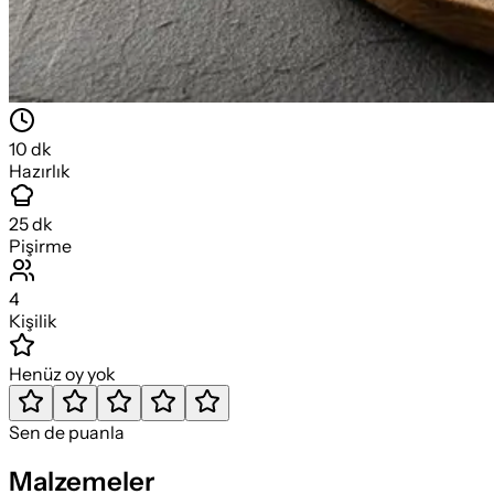
10
dk
Hazırlık
25
dk
Pişirme
4
Kişilik
Henüz oy yok
Sen de puanla
Malzemeler