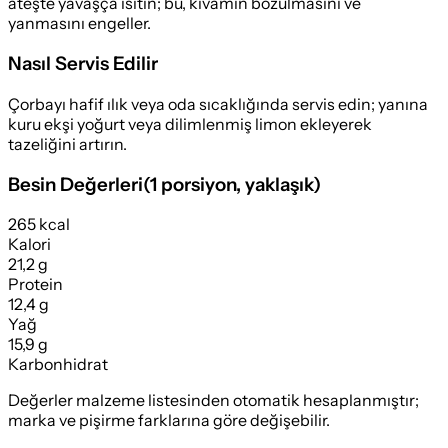
ateşte yavaşça ısıtın; bu, kıvamın bozulmasını ve
yanmasını engeller.
Nasıl Servis Edilir
Çorbayı hafif ılık veya oda sıcaklığında servis edin; yanına
kuru ekşi yoğurt veya dilimlenmiş limon ekleyerek
tazeliğini artırın.
Besin Değerleri
(
1 porsiyon
, yaklaşık)
265 kcal
Kalori
21,2 g
Protein
12,4 g
Yağ
15,9 g
Karbonhidrat
Değerler malzeme listesinden otomatik hesaplanmıştır;
marka ve pişirme farklarına göre değişebilir.