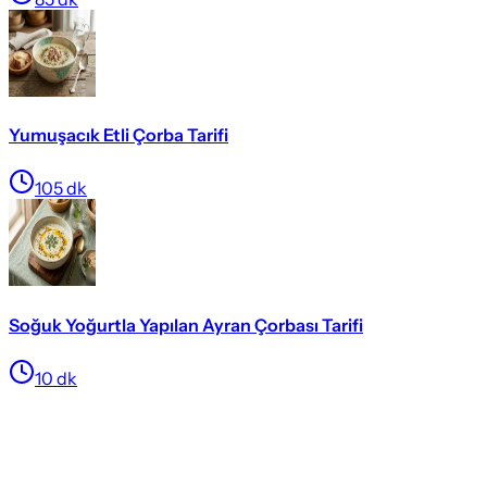
Yumuşacık Etli Çorba Tarifi
105
dk
Soğuk Yoğurtla Yapılan Ayran Çorbası Tarifi
10
dk