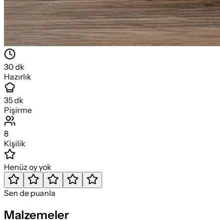
30
dk
Hazırlık
35
dk
Pişirme
8
Kişilik
Henüz oy yok
Sen de puanla
Malzemeler