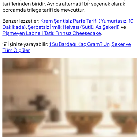
tariflerinden biridir. Ayrıca alternatif bir seçenek olarak
borcamda trileçe tarifi de mevcuttur.
Benzer lezzetler:
Krem Şantisiz Parfe Tarifi (Yumurtasız, 10
Dakikada)
,
Şerbetsiz İrmik Helvası (Sütlü, Az Şekerli)
ve
Pişmeyen Labneli Tatlı: Fırınsız Cheesecake
.
💡 İşinize yarayabilir:
1 Su Bardağı Kaç Gram? Un, Şeker ve
Tüm Ölçüler