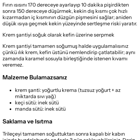
Fırın ısısını 170 dereceye ayarlayıp 10 dakika pişirdikten
sonra 150 dereceye düşürmek, kekin dış kısmı çok hızlı
kızarmadan iç kısmının düzgün pişmesini sağlar; aniden
düşük ısıya geçmek kekin yüzeyinde sertleşme riski yaratır.
Krem şantiyi soğuk olarak kefin üzerine serpmek
Krem şantiyi tamamen soğumuş halde uygulamalısınız
çünkü ılık krem, kefin üstünü nemlendirip çatlatabilir; aynı
zamanda karamel sosuyla birleştiğinde istenen kıvamı
veremez.
Malzeme Bulamazsanız
krem şanti
:
yoğurtlu krema (tuzsuz yoğurt + az
miktarda sıvı yağ)
keçi sütü
:
inek sütü
manda sütü
:
inek sütü
Saklama ve Isıtma
Trileçeyi tamamen soğuttuktan sonra kapalı bir kabın