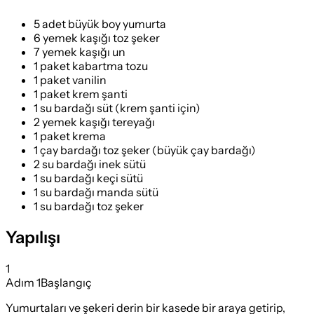
5 adet büyük boy yumurta
6 yemek kaşığı toz şeker
7 yemek kaşığı un
1 paket kabartma tozu
1 paket vanilin
1 paket krem şanti
1 su bardağı süt (krem şanti için)
2 yemek kaşığı tereyağı
1 paket krema
1 çay bardağı toz şeker (büyük çay bardağı)
2 su bardağı inek sütü
1 su bardağı keçi sütü
1 su bardağı manda sütü
1 su bardağı toz şeker
Yapılışı
1
Adım
1
Başlangıç
Yumurtaları ve şekeri derin bir kasede bir araya getirip,