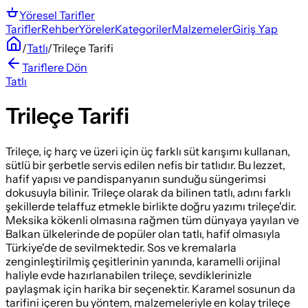
Yöresel
Tarifler
Tarifler
Rehber
Yöreler
Kategoriler
Malzemeler
Giriş Yap
/
Tatlı
/
Trileçe Tarifi
Tariflere Dön
Tatlı
Trileçe Tarifi
Trileçe, iç harç ve üzeri için üç farklı süt karışımı kullanan,
sütlü bir şerbetle servis edilen nefis bir tatlıdır. Bu lezzet,
hafif yapısı ve pandispanyanın sunduğu süngerimsi
dokusuyla bilinir. Trileçe olarak da bilinen tatlı, adını farklı
şekillerde telaffuz etmekle birlikte doğru yazımı trileçe'dir.
Meksika kökenli olmasına rağmen tüm dünyaya yayılan ve
Balkan ülkelerinde de popüler olan tatlı, hafif olmasıyla
Türkiye'de de sevilmektedir. Sos ve kremalarla
zenginleştirilmiş çeşitlerinin yanında, karamelli orijinal
haliyle evde hazırlanabilen trileçe, sevdiklerinizle
paylaşmak için harika bir seçenektir. Karamel sosunun da
tarifini içeren bu yöntem, malzemeleriyle en kolay trileçe