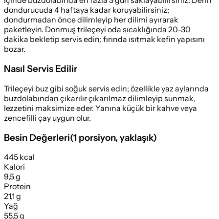
içinde buzdolabında en fazla 3 gün saklayabilirsiniz. Derin
dondurucuda 4 haftaya kadar koruyabilirsiniz;
dondurmadan önce dilimleyip her dilimi ayırarak
paketleyin. Donmuş trileçeyi oda sıcaklığında 20-30
dakika bekletip servis edin; fırında ısıtmak kefin yapısını
bozar.
Nasıl Servis Edilir
Trileçeyi buz gibi soğuk servis edin; özellikle yaz aylarında
buzdolabından çıkarılır çıkarılmaz dilimleyip sunmak,
lezzetini maksimize eder. Yanına küçük bir kahve veya
zencefilli çay uygun olur.
Besin Değerleri
(
1 porsiyon
, yaklaşık)
445 kcal
Kalori
9,5 g
Protein
21,1 g
Yağ
55,5 g