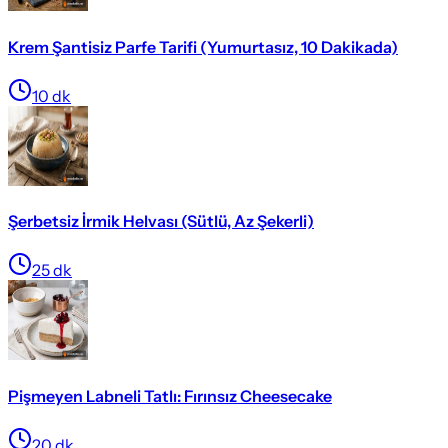
Krem Şantisiz Parfe Tarifi (Yumurtasız, 10 Dakikada)
10
dk
Şerbetsiz İrmik Helvası (Sütlü, Az Şekerli)
25
dk
Pişmeyen Labneli Tatlı: Fırınsız Cheesecake
20
dk