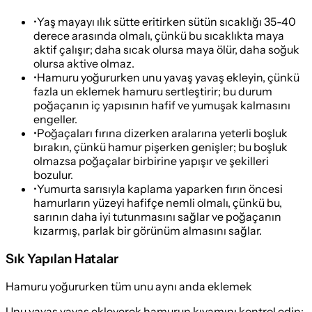
•
Yaş mayayı ılık sütte eritirken sütün sıcaklığı 35-40
derece arasında olmalı, çünkü bu sıcaklıkta maya
aktif çalışır; daha sıcak olursa maya ölür, daha soğuk
olursa aktive olmaz.
•
Hamuru yoğururken unu yavaş yavaş ekleyin, çünkü
fazla un eklemek hamuru sertleştirir; bu durum
poğaçanın iç yapısının hafif ve yumuşak kalmasını
engeller.
•
Poğaçaları fırına dizerken aralarına yeterli boşluk
bırakın, çünkü hamur pişerken genişler; bu boşluk
olmazsa poğaçalar birbirine yapışır ve şekilleri
bozulur.
•
Yumurta sarısıyla kaplama yaparken fırın öncesi
hamurların yüzeyi hafifçe nemli olmalı, çünkü bu,
sarının daha iyi tutunmasını sağlar ve poğaçanın
kızarmış, parlak bir görünüm almasını sağlar.
Sık Yapılan Hatalar
Hamuru yoğururken tüm unu aynı anda eklemek
Unu yavaş yavaş ekleyerek hamurun kıvamını kontrol edin;