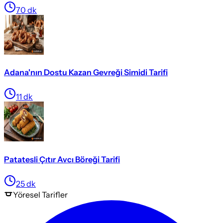
70
dk
Adana'nın Dostu Kazan Gevreği Simidi Tarifi
11
dk
Patatesli Çıtır Avcı Böreği Tarifi
25
dk
Yöresel
Tarifler