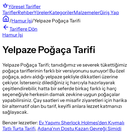
Yöresel
Tarifler
Tarifler
Rehber
Yöreler
Kategoriler
Malzemeler
Giriş Yap
/
Hamur İşi
/
Yelpaze Poğaça Tarifi
Tariflere Dön
Hamur İşi
Yelpaze Poğaça Tarifi
Yelpaze Poğaça Tarifi; tanıdığımız ve severek tükettiğimiz
poğaça tariflerinin farklı bir versiyonunu sunuyor! Bu özel
poğaça, adını aldığı yelpaze şekliyle dikkatleri üzerine
çekiyor. İsterseniz dilediğiniz iç harcıyla hazırlayarak
çeşitlendirebilir, hatta bir seferde birkaç farklı iç harç
seçeneğiyle herkesin damak zevkine uygun poğaçalar
yapabilirsiniz. Çay saatleri ve misafir ziyaretleri için harika
bir alternatif olan bu tarif, keyifli anlara lezzet katmanızı
sağlayacak.
Benzer lezzetler:
Ev Yapımı Sherlock Holmes'den Kıymalı
Tatlı Turta Tarifi
,
Adana'nın Dostu Kazan Gevreği Simidi