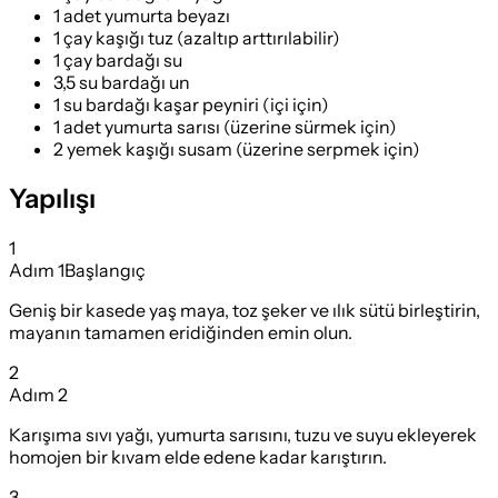
1 adet yumurta beyazı
1 çay kaşığı tuz (azaltıp arttırılabilir)
1 çay bardağı su
3,5 su bardağı un
1 su bardağı kaşar peyniri (içi için)
1 adet yumurta sarısı (üzerine sürmek için)
2 yemek kaşığı susam (üzerine serpmek için)
Yapılışı
1
Adım
1
Başlangıç
Geniş bir kasede yaş maya, toz şeker ve ılık sütü birleştirin,
mayanın tamamen eridiğinden emin olun.
2
Adım
2
Karışıma sıvı yağı, yumurta sarısını, tuzu ve suyu ekleyerek
homojen bir kıvam elde edene kadar karıştırın.
3