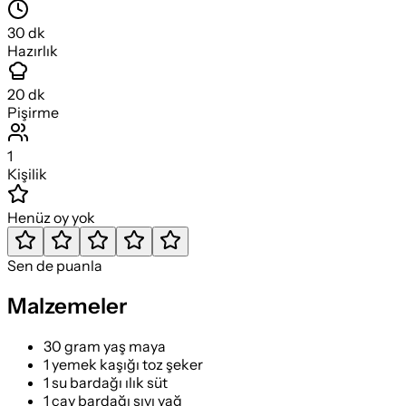
30
dk
Hazırlık
20
dk
Pişirme
1
Kişilik
Henüz oy yok
Sen de puanla
Malzemeler
30 gram yaş maya
1 yemek kaşığı toz şeker
1 su bardağı ılık süt
1 çay bardağı sıvı yağ