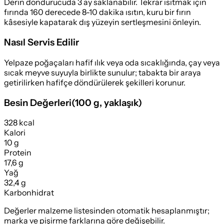
Derin dondurucuda 3 ay saklanabilir. Tekrar ısıtmak için
fırında 160 derecede 8-10 dakika ısıtın, kuru bir fırın
kâsesiyle kapatarak dış yüzeyin sertleşmesini önleyin.
Nasıl Servis Edilir
Yelpaze poğaçaları hafif ılık veya oda sıcaklığında, çay veya
sıcak meyve suyuyla birlikte sunulur; tabakta bir araya
getirilirken hafifçe döndürülerek şekilleri korunur.
Besin Değerleri
(
100 g
, yaklaşık)
328 kcal
Kalori
10 g
Protein
17,6 g
Yağ
32,4 g
Karbonhidrat
Değerler malzeme listesinden otomatik hesaplanmıştır;
marka ve pişirme farklarına göre değişebilir.