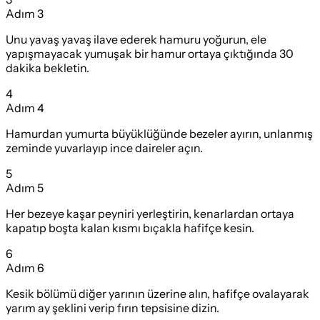
Adım
3
Unu yavaş yavaş ilave ederek hamuru yoğurun, ele
yapışmayacak yumuşak bir hamur ortaya çıktığında 30
dakika bekletin.
4
Adım
4
Hamurdan yumurta büyüklüğünde bezeler ayırın, unlanmış
zeminde yuvarlayıp ince daireler açın.
5
Adım
5
Her bezeye kaşar peyniri yerleştirin, kenarlardan ortaya
kapatıp boşta kalan kısmı bıçakla hafifçe kesin.
6
Adım
6
Kesik bölümü diğer yarının üzerine alın, hafifçe ovalayarak
yarım ay şeklini verip fırın tepsisine dizin.