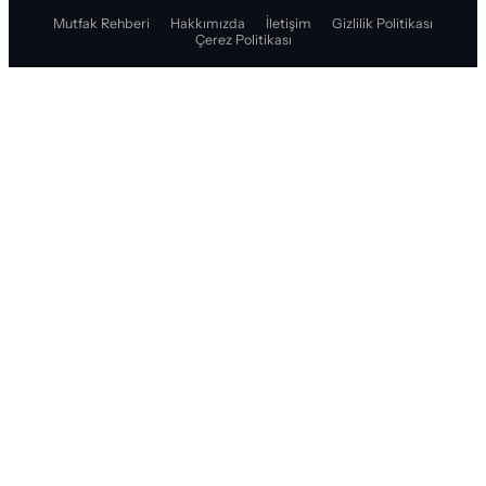
Mutfak Rehberi
Hakkımızda
İletişim
Gizlilik Politikası
Çerez Politikası