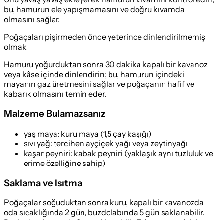
bu, hamurun ele yapışmamasını ve doğru kıvamda
olmasını sağlar.
Poğaçaları pişirmeden önce yeterince dinlendirilmemiş
olmak
Hamuru yoğurduktan sonra 30 dakika kapalı bir kavanoz
veya kâse içinde dinlendirin; bu, hamurun içindeki
mayanın gaz üretmesini sağlar ve poğaçanın hafif ve
kabarık olmasını temin eder.
Malzeme Bulamazsanız
yaş maya
:
kuru maya (1,5 çay kaşığı)
sıvı yağ
:
tercihen ayçiçek yağı veya zeytinyağı
kaşar peyniri
:
kabak peyniri (yaklaşık aynı tuzluluk ve
erime özelliğine sahip)
Saklama ve Isıtma
Poğaçalar soğuduktan sonra kuru, kapalı bir kavanozda
oda sıcaklığında 2 gün, buzdolabında 5 gün saklanabilir.