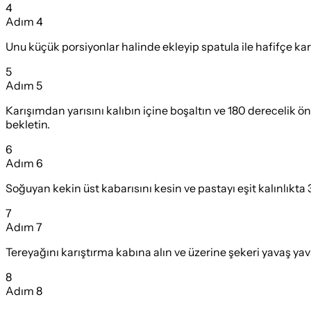
4
Adım
4
Unu küçük porsiyonlar halinde ekleyip spatula ile hafifçe ka
5
Adım
5
Karışımdan yarısını kalıbın içine boşaltın ve 180 derecelik 
bekletin.
6
Adım
6
Soğuyan kekin üst kabarısını kesin ve pastayı eşit kalınlıkta
7
Adım
7
Tereyağını karıştırma kabına alın ve üzerine şekeri yavaş y
8
Adım
8