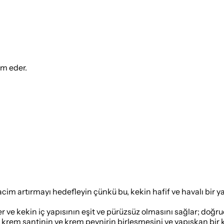
ım eder.
acim artırmayı hedefleyin çünkü bu, kekin hafif ve havalı bir y
ve kekin iç yapısının eşit ve pürüzsüz olmasını sağlar; doğrud
 krem şantinin ve krem peynirin birleşmesini ve yapışkan bir