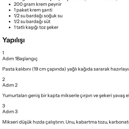
200 gram krem peynir
1 paket krem şanti
1/2 su bardağı soğuk su
1/2 su bardağı süt
1 tatlı kaşığı toz şeker
Yapılışı
1
Adım
1
Başlangıç
Pasta kalıbını (19 cm çapında) yağlı kağıda sararak hazırlayı
2
Adım
2
Yumurtaları geniş bir kapta mikserle çırpın ve şekeri yavaş ek
3
Adım
3
Mikseri düşük hızda çalıştırın. Unu, kabartma tozu, karbonatı 