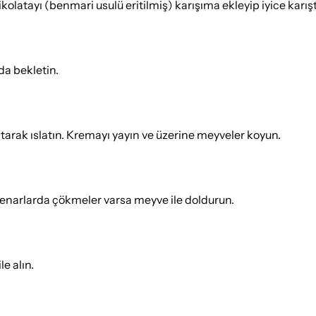
ikolatayı (benmari usulü eritilmiş) karışıma ekleyip iyice karı
da bekletin.
latarak ıslatın. Kremayı yayın ve üzerine meyveler koyun.
. Kenarlarda çökmeler varsa meyve ile doldurun.
le alın.