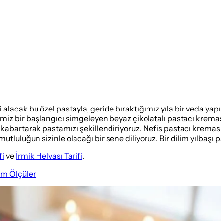
i alacak bu özel pastayla, geride bıraktığımız yıla bir veda yapı
rtemiz bir başlangıcı simgeleyen beyaz çikolatalı pastacı kre
abartarak pastamızı şekillendiriyoruz. Nefis pastacı kreması 
tluluğun sizinle olacağı bir sene diliyoruz. Bir dilim yılbaşı pa
fi
ve
İrmik Helvası Tarifi
.
üm Ölçüler