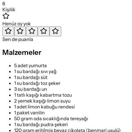
6
Kişilik
Henüz oy yok
Sen de puanla
Malzemeler
5 adet yumurta
1 su bardağı sıvı yağ
1 su bardağı süt
1 su bardağı toz şeker
3 su bardağı un
1 tatlı kaşığı kabartma tozu
2 yemek kaşığı limon suyu
1 adet limon kabuğu rendesi
1 paket vanilin
50 gram oda sıcaklığında tereyağı
1 su bardağı pudra şekeri
120 gram eritilmiş beyaz çikolata (benmari usulü)