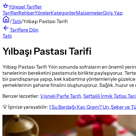
Yöresel
Tarifler
Tarifler
Rehber
Yöreler
Kategoriler
Malzemeler
Giriş Yap
/
Tatlı
/
Yılbaşı Pastası Tarifi
Tariflere Dön
Tatlı
Yılbaşı Pastası Tarifi
Yılbaşı Pastası Tarifi Yılın sonunda sofraların en önemli yerin
tanelerinin bereketini pastamızla birlikte paylaşıyoruz. Te
bir pandispanya yapıp, kek kabartma yöntemleriyle güzelce k
yemeklerinin şahane finalini oluşturuyoruz. Sağlık, huzur ve mu
Benzer lezzetler:
Vişneli Parfe Tarifi
,
Şeftalili İrmik Tatlısı Tari
💡 İşinize yarayabilir:
1 Su Bardağı Kaç Gram? Un, Şeker ve T