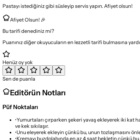
Pastayı istediğiniz gibi süsleyip servis yapın. Afiyet olsun!
Afiyet Olsun! 🎉
Bu tarifi denediniz mi?
Puanınız diğer okuyucuların en lezzetli tarifi bulmasına yard
Henüz oy yok
Sen de puanla
Editörün Notları
Püf Noktaları
•
Yumurtaları çırparken şekeri yavaş ekleyerek iki kat h
ve kek sıkılaşır.
•
Unu eleyerek ekleyin çünkü bu, unun tozlaşmasını önler 
•
Kremayı buzdolabında en az 4 saat bekletin çünkü bu,