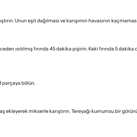
rıştırın. Unun eşit dağılması ve karışımın havasının kaçmamas
önceden ısıtılmış fırında 45 dakika pişirin. Keki fırında 5 dak
 3 parçaya bölün.
avaş ekleyerek mikserle karıştırın. Tereyağı kumumsu bir görün