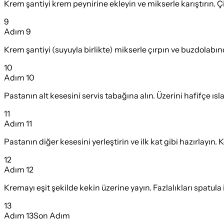
Krem şantiyi krem peynirine ekleyin ve mikserle karıştırın. Ç
9
Adım
9
Krem şantiyi (suyuyla birlikte) mikserle çırpın ve buzdolabın
10
Adım
10
Pastanın alt kesesini servis tabağına alın. Üzerini hafifçe ıs
11
Adım
11
Pastanın diğer kesesini yerleştirin ve ilk kat gibi hazırlayın
12
Adım
12
Kremayı eşit şekilde kekin üzerine yayın. Fazlalıkları spatula i
13
Adım
13
Son Adım